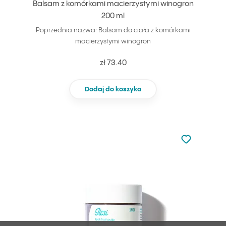
Balsam z komórkami macierzystymi winogron
200 ml
Poprzednia nazwa: Balsam do ciała z komórkami
macierzystymi winogron
zł 73.40
Dodaj do koszyka
Nie dodano d
Dodaj do u