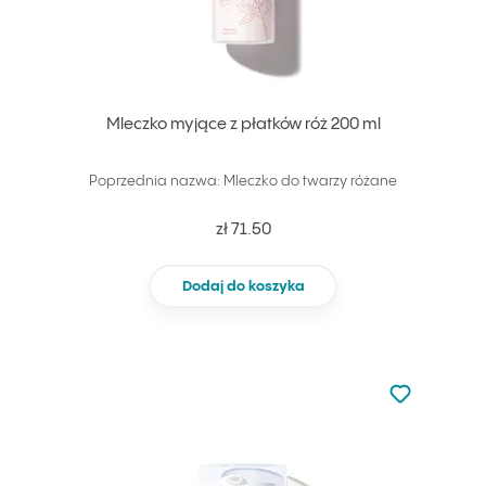
Mleczko myjące z płatków róż 200 ml
Poprzednia nazwa: Mleczko do twarzy różane
zł 71.50
Dodaj do koszyka
Nie dodano d
Dodaj do u