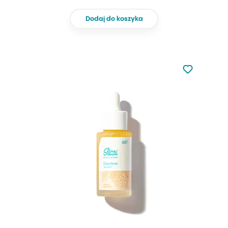
Dodaj do koszyka
Nie dodano d
Dodaj do u