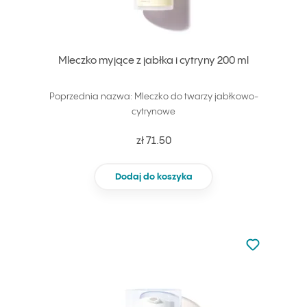
Mleczko myjące z jabłka i cytryny 200 ml
Poprzednia nazwa: Mleczko do twarzy jabłkowo-
cytrynowe
zł 71.50
Dodaj do koszyka
Nie dodano d
Dodaj do u