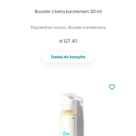
Booster z beta karotenem 30 ml
Poprzednia nazwa: Booster karotenowy
zł 127.40
Dodaj do koszyka
Nie dodano d
Dodaj do u