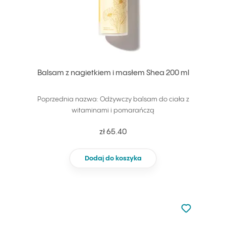
Balsam z nagietkiem i masłem Shea 200 ml
Poprzednia nazwa: Odżywczy balsam do ciała z
witaminami i pomarańczą
zł 65.40
Dodaj do koszyka
Nie dodano d
Dodaj do u