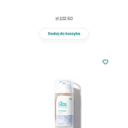
zł 102.50
Dodaj do koszyka
Nie dodano d
Dodaj do u