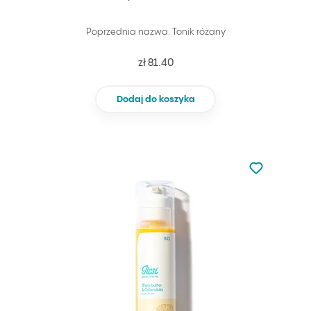
Poprzednia nazwa: Tonik różany
zł 81.40
Dodaj do koszyka
Nie dodano d
Dodaj do u