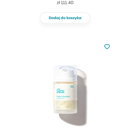
zł 111.40
Dodaj do koszyka
Nie dodano d
Dodaj do u