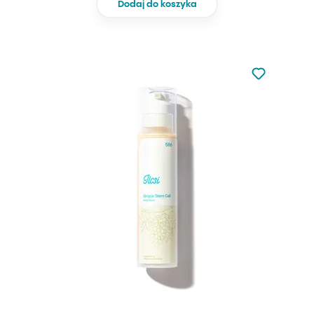
Dodaj do koszyka
Nie dodano d
Dodaj do u