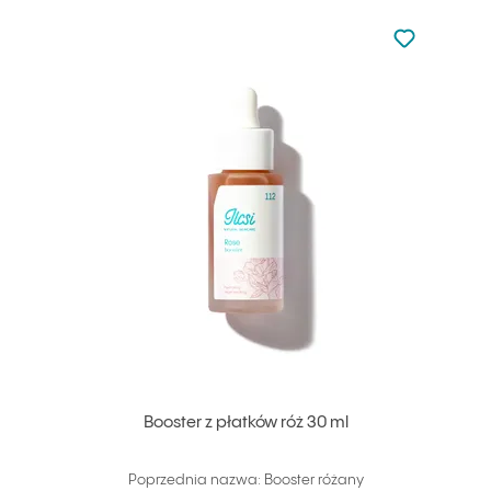
Nie dodano d
Dodaj do u
Booster z płatków róż 30 ml
Poprzednia nazwa: Booster różany