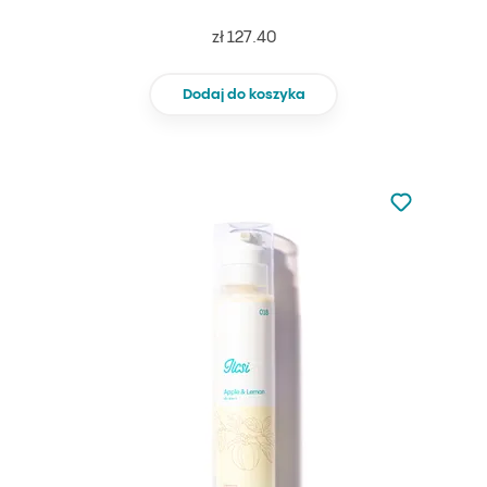
zł 127.40
Dodaj do koszyka
Nie dodano d
Dodaj do u