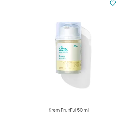
Dodaj do u
Krem FruitFul 50 ml