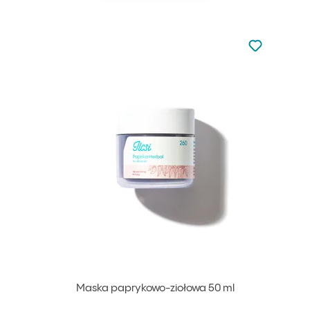
Nie dodano d
Dodaj do u
Maska paprykowo-ziołowa 50 ml