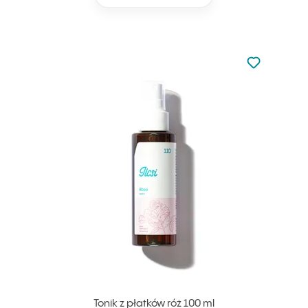
Nie dodano d
Dodaj do u
Tonik z płatków róż 100 ml