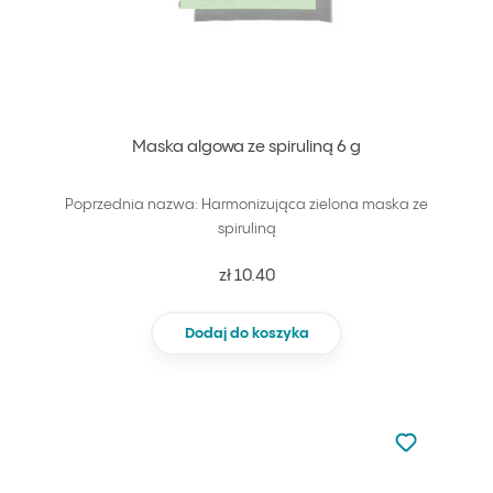
Maska algowa ze spiruliną 6 g
Poprzednia nazwa: Harmonizująca zielona maska ze
spiruliną
zł 10.40
Dodaj do koszyka
Nie dodano d
Dodaj do u