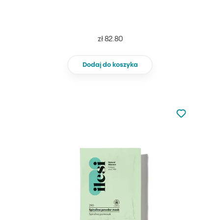
zł 82.80
Dodaj do koszyka
Nie dodano d
Dodaj do u