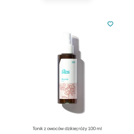
Nie dodano d
Dodaj do u
Tonik z owoców dzikiej róży 100 ml