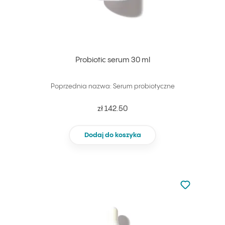
Probiotic serum 30 ml
Poprzednia nazwa: Serum probiotyczne
zł 142.50
Dodaj do koszyka
Nie dodano d
Dodaj do u