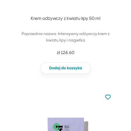
Krem odżywczy z kwiatu lipy 50 ml
Poprzednia nazwa: Intensywny odżywczy krem z
kwiatu lipy i nagietka
zł 124.60
Dodaj do koszyka
Nie dodano d
Dodaj do u