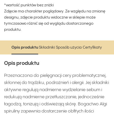
*wartość punktów bez zniżki
Zdjęcie ma charakter poglądowy. Ze względu na zmianę
designu, zdjęcie produktu widoczne w sklepie może
tymczasowo różnić się od wyglądu dostarczonego
produktu.
Opis produktu
Składniki
Sposób użycia
Certyfikaty
Opis produktu
Składniki
Sposób użycia
Certyfikaty
Opis produktu
Przeznaczona do pielęgnacji cery problematycznej,
skłonnej do trądziku, podrażnień i alergii. Jej składniki
aktywne regulują nadmierne wydzielanie sebum i
redukują nadmierne przetłuszczanie, jednocześnie
łagodzą, tonizują i odświeżają skórę. Bogactwo Algi
spiruliny zapewnia dostarczenie obfitych ilości