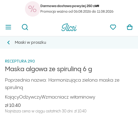
Darmowa dostawa powyżej 250 zł🚛
Twó
Otwórz menu
Otwórz wyszukiwarkę
Strona główna Ilcsi
Ulubione pr
Otw
Promocja ważna od 06.08.2026 do 11.08.2026
Twó
Otwórz menu
Otwórz wyszukiwarkę
Strona główna Ilcsi
Ulubione pr
Otw
Strona główna Ilcsi
Produkty
Maski
Maska algowa ze spiruliną 6 g
Maski w proszku
Maski w proszku
RECEPTURA 290
Maska algowa ze spiruliną 6 g
Poprzednia nazwa: Harmonizująca zielona maska ze
spiruliną
Kojący
Odżywczy
Wzmacniacz witaminowy
zł 10.40
Najniższa cena w ciągu ostatnich 30 dni: zł 10.40