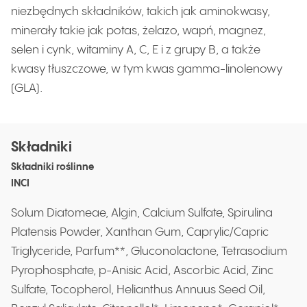
niezbędnych składników, takich jak aminokwasy,
minerały takie jak potas, żelazo, wapń, magnez,
selen i cynk, witaminy A, C, E i z grupy B, a także
kwasy tłuszczowe, w tym kwas gamma-linolenowy
(GLA).
Składniki
Składniki roślinne
INCI
Solum Diatomeae, Algin, Calcium Sulfate, Spirulina
Platensis Powder, Xanthan Gum, Caprylic/Capric
Triglyceride, Parfum**, Gluconolactone, Tetrasodium
Pyrophosphate, p-Anisic Acid, Ascorbic Acid, Zinc
Sulfate, Tocopherol, Helianthus Annuus Seed Oil,