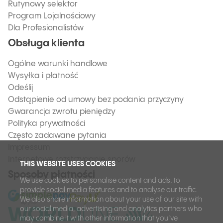
Rutynowy selektor
Program Lojalnościowy
Dla Profesionalistów
Obsługa klienta
Ogólne warunki handlowe
Wysyłka i płatność
Odeślij
Odstąpienie od umowy bez podania przyczyny
Gwarancja zwrotu pieniędzy
Polityka prywatności
Często zadawane pytania
Impressum
Internetowe rozstrzyganie sporów
THIS WEBSITE USES COOKIES
Sposoby płatności
We use cookies to personalise content and ads, to
provide social media features and to analyse our traffic.
We also share information about your use of our site with
our social media, advertising and analytics partners who
may combine it with other information that you’ve