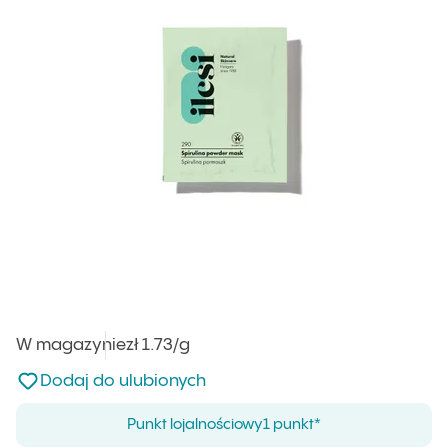
W magazynie
Cena jednostkowa
zł 1.73
/g
:
Nie dodano do ulubionych
Dodaj do ulubionych
Punkt lojalnościowy
1 punkt*