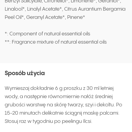
Benzyl Salicylate, Citronellol*, Limonene*, Geraniol*,
Linalool*, Linalyl Acetate*, Citrus Aurantium Bergamia
Peel Oil*, Geranyl Acetate*, Pinene*
*: Component of natural essential oils
**: Fragrance mixture of natural essential oils
Sposób użycia
Wymieszaj dokładnie 6 g proszku z 30 ml letniej
wody, a następnie równomiernie nałóż średniej
grubości warstwę na skórę twarzy, szyi i dekoltu. Po
15-20 minutach delikatnie ściągnij maskę palcami.
Stosuj raz w tygodniu po peelingu Ilcsi.