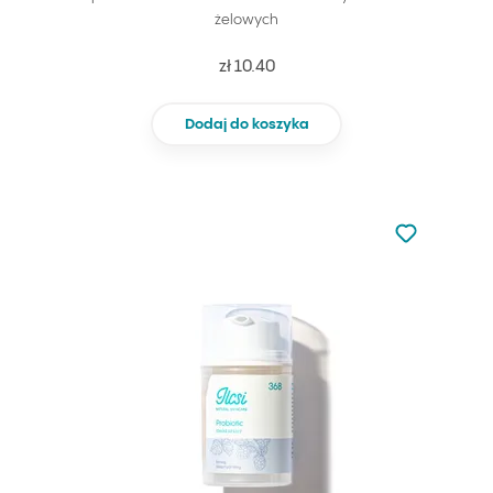
żelowych
zł 10.40
Dodaj do koszyka
Nie dodano d
Dodaj do u