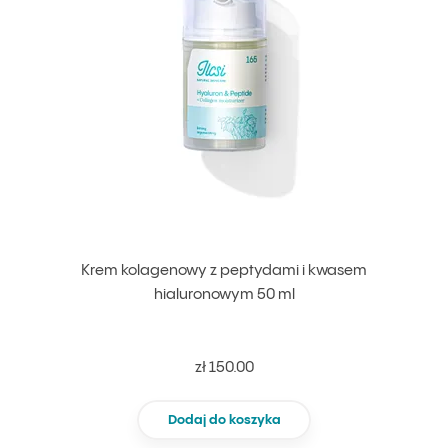
Krem kolagenowy z peptydami i kwasem
hialuronowym 50 ml
zł 150.00
Dodaj do koszyka