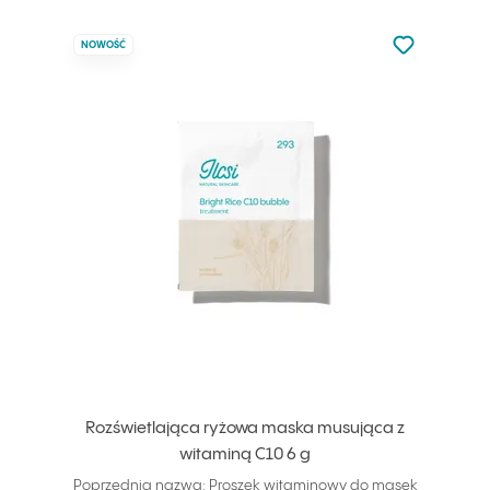
Nie dodano d
NOWOŚĆ
Dodaj do u
Rozświetlająca ryżowa maska musująca z
witaminą C10 6 g
Poprzednia nazwa: Proszek witaminowy do masek