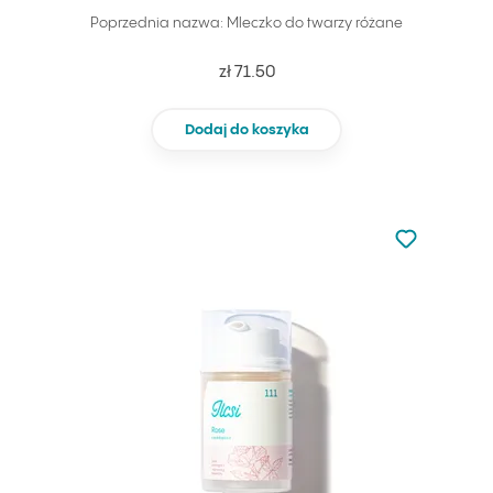
Poprzednia nazwa: Mleczko do twarzy różane
zł 71.50
Dodaj do koszyka
Nie dodano d
Dodaj do u