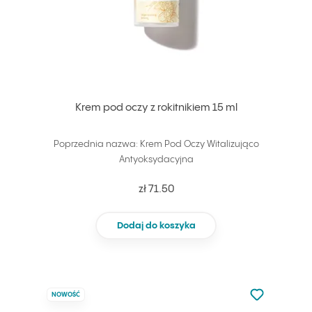
Krem pod oczy z rokitnikiem 15 ml
Poprzednia nazwa: Krem Pod Oczy Witalizująco
Antyoksydacyjna
zł 71.50
Dodaj do koszyka
Nie dodano d
NOWOŚĆ
Dodaj do u