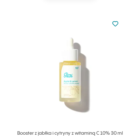
Nie dodano d
Dodaj do u
Booster z jabłka i cytryny z witaminą C 10% 30 ml