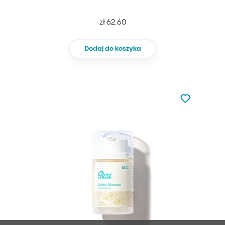
zł 62.60
Dodaj do koszyka
Nie dodano d
Dodaj do u