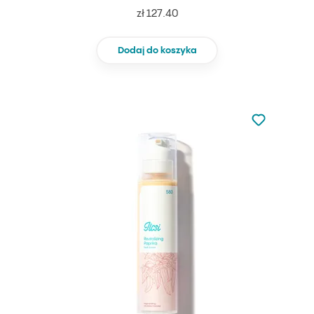
zł 127.40
Dodaj do koszyka
Nie dodano d
Dodaj do u