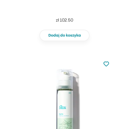
zł 102.50
Dodaj do koszyka
Nie dodano d
Dodaj do u