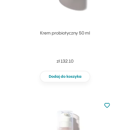
Krem probiotyczny 50 ml
zł 132.10
Dodaj do koszyka
Nie dodano d
Dodaj do u