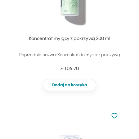
Koncentrat myjący z pokrzywą 200 ml
Poprzednia nazwa: Koncentrat do mycia z pokrzywą
zł 106.70
Dodaj do koszyka
Nie dodano d
Dodaj do u