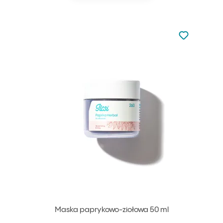
Nie dodano d
Dodaj do u
Maska paprykowo-ziołowa 50 ml