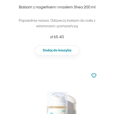
Balsam z nagietkiem i masłem Shea 200 ml
Poprzednia nazwa: Odżywczy balsam do ciała z
witaminami i pomarańczą
zł 65.40
Dodaj do koszyka
Nie dodano d
Dodaj do u