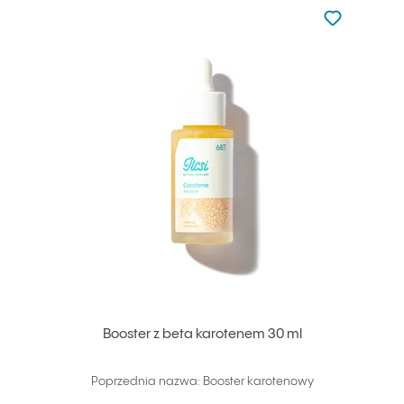
Nie dodano d
Dodaj do u
Booster z beta karotenem 30 ml
Poprzednia nazwa: Booster karotenowy