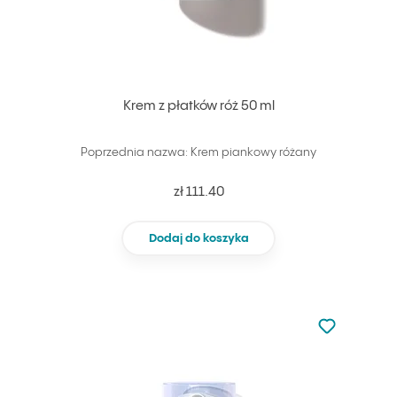
Krem z płatków róż 50 ml
Poprzednia nazwa: Krem piankowy różany
zł 111.40
Dodaj do koszyka
Nie dodano d
Dodaj do u