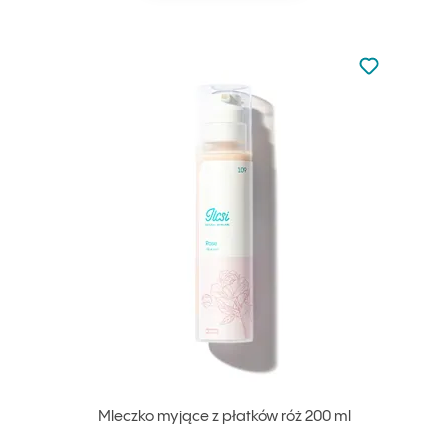
Nie dodano d
Dodaj do u
Mleczko myjące z płatków róż 200 ml