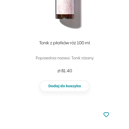
Tonik z płatków róż 100 ml
Poprzednia nazwa: Tonik różany
zł 81.40
Dodaj do koszyka
Nie dodano d
Dodaj do u