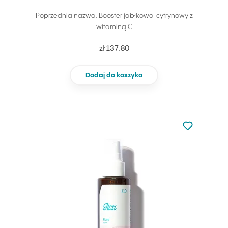
Poprzednia nazwa: Booster jabłkowo-cytrynowy z
witaminą C
zł 137.80
Dodaj do koszyka
Nie dodano d
Dodaj do u