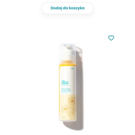
Dodaj do koszyka
Nie dodano d
Dodaj do u