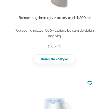
Balsam ujędrniający z papryką chili 200 ml
Poprzednia nazwa: Odświeżający balsam do ciała z
papryką
zł 65.40
Dodaj do koszyka
Nie dodano d
Dodaj do u