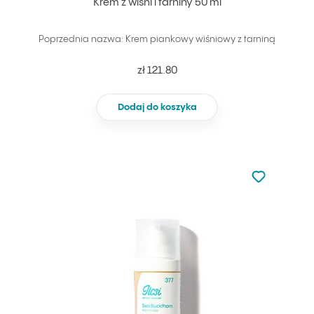
Krem z wiśni i tarniny 50 ml
Poprzednia nazwa: Krem piankowy wiśniowy z tarniną
zł 121.80
Dodaj do koszyka
Nie dodano d
Dodaj do u