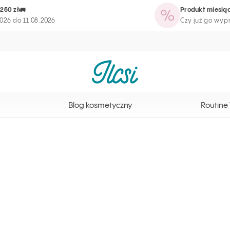
250 zł🚛
Produkt miesiąc
tyczny
Routine Wizard
Strona programu lojalnościowego
026 do 11.08.2026
Czy już go wy
Strona główna Ilcsi
Blog kosmetyczny
Routine