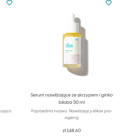
Dodaj do ulubionych
Dodaj do ulu
l
Serum nawilżające ze skrzypem i ginko
biloba 30 ml
zująco
Poprzednia nazwa: Nawilżający eliksir pro-
ageing
zł 148.60