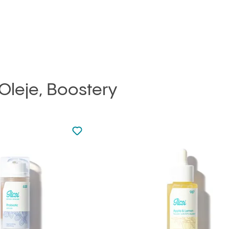
Oleje, Boostery
Nie dodano do ulubionych
Dodaj do ulubionych