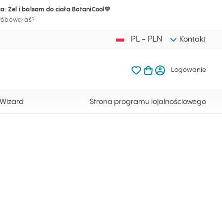
a: Żel i balsam do ciała BotaniCool💛
Twój koszyk j
Ulubione produkty Ilc
Otwórz kosz
Logow
próbowałaś?
PL - PLN
Kontakt
Ulubione produkty Ilcsi
Mój koszyk
Logowanie
Twój koszyk jest ak
 Wizard
Strona programu lojalnościowego