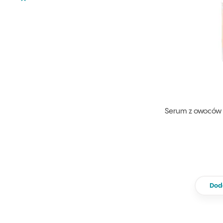
Serum z owoców d
Dod