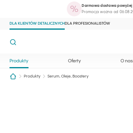
Darmowa dostawa powyżej 
Produkty
Oferty
O nas
Blog kosme
Strona główna Ilcsi
Otwórz wyszukiwarkę
Promocja ważna od 06.08.2
DLA KLIENTÓW DETALICZNYCH
DLA PROFESIONALISTÓW
Szukaj
Produkty
Oferty
O nas
Produkty
Serum, Oleje, Boostery