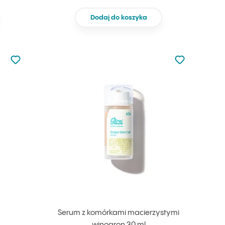
Dodaj do koszyka
Nie dodano do ulubionych
Nie dodano do
Dodaj do ulubionych
Dodaj do ulu
Serum z komórkami macierzystymi
winogron 30 ml