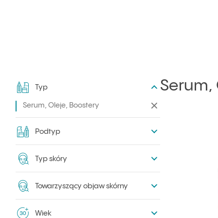
Serum, 
Typ
Filtry
Serum, Oleje, Boostery
Zwiń filtry
Serum, Oleje,
Podtyp
Boostery
Typ skóry
Towarzyszący objaw skórny
Wiek