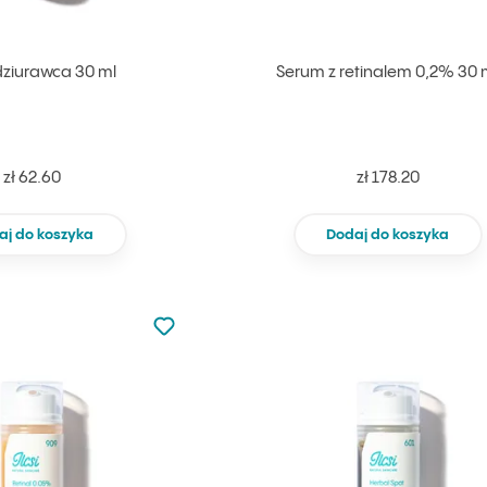
 dziurawca 30 ml
Serum z retinalem 0,2% 30 
zł 62.60
zł 178.20
aj do koszyka
Dodaj do koszyka
Nie dodano do ulubionych
Dodaj do ulubionych