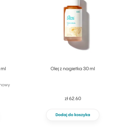
 ml
Olej z nagietka 30 ml
enowy
zł 62.60
Dodaj do koszyka
Nie dodano do ulubionych
Nie dodano do