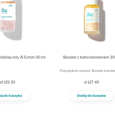
zikiej róży & Ectoin 30 ml
Booster z beta karotenem 30
Poprzednia nazwa: Booster karot
zł 123.20
zł 127.40
aj do koszyka
Dodaj do koszyka
Nie dodano do ulubionych