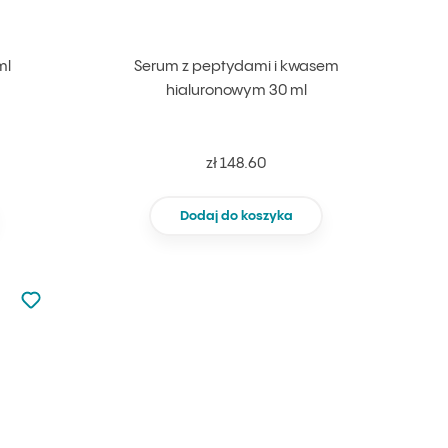
ml
Serum z peptydami i kwasem
hialuronowym 30 ml
zł 148.60
Dodaj do koszyka
Nie dodano do ulubionych
Dodaj do ulubionych