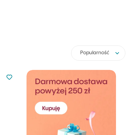
Popularność
Nie dodano do ulubionych
Dodaj do ulubionych