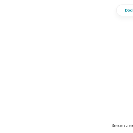
Dod
Serum z r