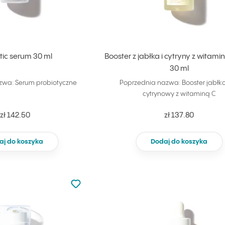
tic serum 30 ml
Booster z jabłka i cytryny z witam
30 ml
zwa: Serum probiotyczne
Poprzednia nazwa: Booster jabł
cytrynowy z witaminą C
zł 142.50
zł 137.80
aj do koszyka
Dodaj do koszyka
Nie dodano do ulubionych
Dodaj do ulubionych