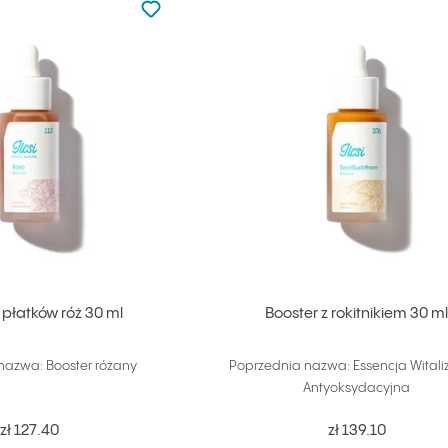
Dodaj do ulubionych
 płatków róż 30 ml
Booster z rokitnikiem 30 m
nazwa: Booster różany
Poprzednia nazwa: Essencja Witali
Antyoksydacyjna
zł 127.40
zł 139.10