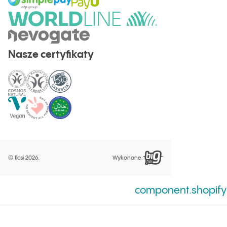
Nasze certyfikaty
©
Ilcsi 2026.
Wykonane:
Uwaga
component.shopifyHi