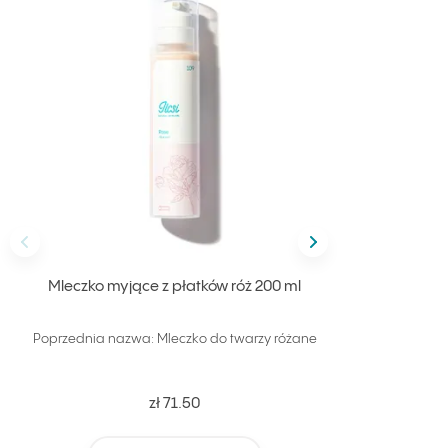
Poprzedni
Następny
Mleczko myjące z płatków róż 200 ml
Toni
Poprzednia nazwa: Mleczko do twarzy różane
Poprze
zł 71.50