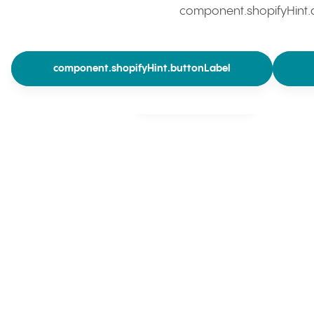
Zgodnie z danymi przeglądarki, używasz niewłaściwy
component.shopifyHint.d
regionu i języka!
component.shopifyHint.buttonLabel
Następny