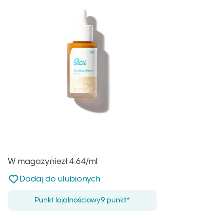
W magazynie
Cena jednostkowa
zł 4.64
/ml
:
Nie dodano do ulubionych
Dodaj do ulubionych
Punkt lojalnościowy
9 punkt*