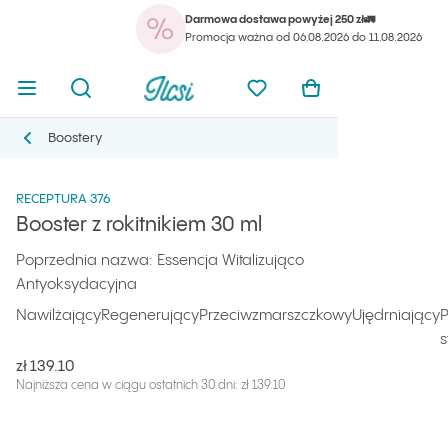
Darmowa dostawa powyżej 250 zł🚛
Otwórz menu
Otwórz wyszukiwarkę
Strona główna Ilcsi
Promocja ważna od 06.08.2026 do 11.08.2026
Twój koszyk jest ak
Otwórz menu
Otwórz wyszukiwarkę
Strona główna Ilcsi
Ulubione produkty Ilcsi
Otwórz kosz
Strona główna Ilcsi
Produkty
Serum, Oleje, Boostery
Booster z rokitnikiem 30 ml
Boostery
Boostery
RECEPTURA 376
Booster z rokitnikiem 30 ml
Poprzednia nazwa: Essencja Witalizująco
Antyoksydacyjna
Nawilżający
Regenerujący
Przeciwzmarszczkowy
Ujędrniający
P
s
zł 139.10
Najniższa cena w ciągu ostatnich 30 dni: zł 139.10