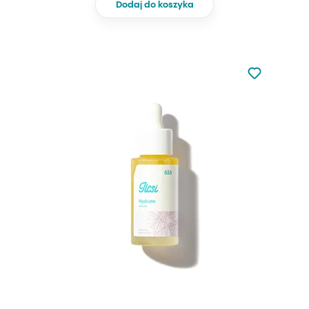
Dodaj do koszyka
Nie dodano d
Dodaj do u