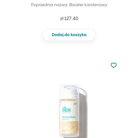
Poprzednia nazwa: Booster karotenowy
zł 127.40
Dodaj do koszyka
Nie dodano d
Dodaj do u