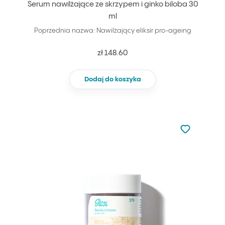
Serum nawilżające ze skrzypem i ginko biloba 30
ml
Poprzednia nazwa: Nawilżający eliksir pro-ageing
zł 148.60
Dodaj do koszyka
Nie dodano d
Dodaj do u