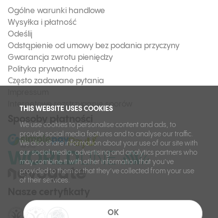
Ogólne warunki handlowe
Wysyłka i płatność
Odeślij
Odstąpienie od umowy bez podania przyczyny
Gwarancja zwrotu pieniędzy
Polityka prywatności
Często zadawane pytania
Impressum
Internetowe rozstrzyganie sporów
THIS WEBSITE USES COOKIES
Sposoby płatności
We use cookies to personalise content and ads, to
provide social media features and to analyse our traffic.
We also share information about your use of our site with
our social media, advertising and analytics partners who
may combine it with other information that you’ve
provided to them or that they’ve collected from your use
of their services.
Nasze certyfikaty
OK