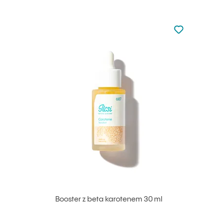
Nie dodano d
Dodaj do u
Booster z beta karotenem 30 ml