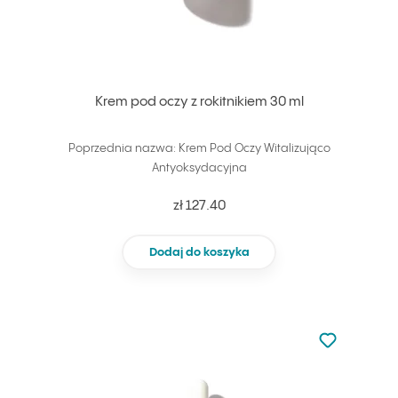
Krem pod oczy z rokitnikiem 30 ml
Poprzednia nazwa: Krem Pod Oczy Witalizująco
Antyoksydacyjna
zł 127.40
Dodaj do koszyka
Nie dodano d
Dodaj do u