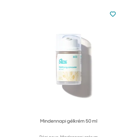
Nincsen hoz
Hozzáadás 
Mindennapi gélkrém 50 ml