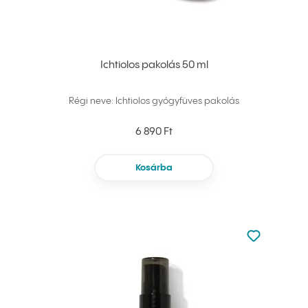
Ichtiolos pakolás 50 ml
Régi neve: Ichtiolos gyógyfüves pakolás
6 890 Ft
Kosárba
Nincsen hoz
Hozzáadás 