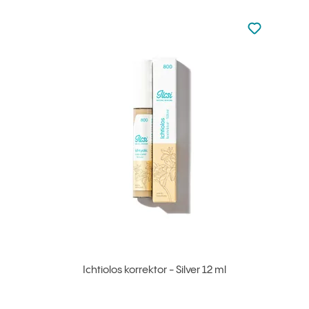
Nincsen hoz
Hozzáadás 
Ichtiolos korrektor - Silver 12 ml