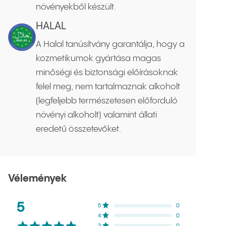
növényekből készült.
HALAL
A Halal tanúsítvány garantálja, hogy a
kozmetikumok gyártása magas
minőségi és biztonsági előírásoknak
felel meg, nem tartalmaznak alkoholt
(legfeljebb természetesen előforduló
növényi alkoholt) valamint állati
eredetű összetevőket.
Vélemények
Értékelések átlaga:
5
csillag az ötből
Értékelések eloszlása
5
csillag
0
NaN
%
4
csillag
0
NaN
%