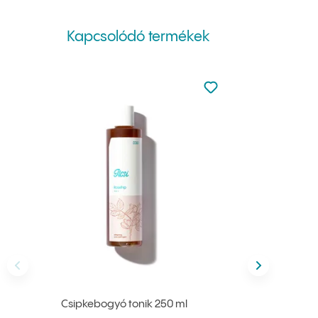
Kapcsolódó termékek
Nincsen hozzáadva a
Hozzáadás a kedvenc
Előző
következő
Csipkebogyó tonik 250 ml
Ichtiolo