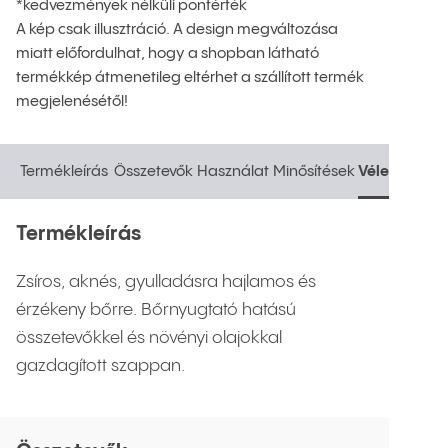
*kedvezmények nélküli pontérték
A kép csak illusztráció. A design megváltozása
miatt előfordulhat, hogy a shopban látható
termékkép átmenetileg eltérhet a szállított termék
megjelenésétől!
Termékleírás
Összetevők
Használat
Minősítések
Vélemények
Termékleírás
Összetevők
Használat
Minősítések
Vélemények
Termékleírás
Zsíros, aknés, gyulladásra hajlamos és
érzékeny bőrre. Bőrnyugtató hatású
összetevőkkel és növényi olajokkal
gazdagított szappan.