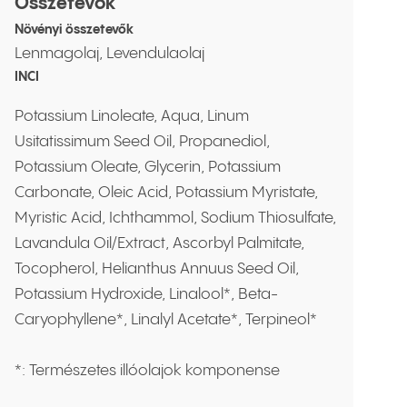
Összetevők
Növényi összetevők
Lenmagolaj, Levendulaolaj
INCI
Potassium Linoleate, Aqua, Linum
Usitatissimum Seed Oil, Propanediol,
Potassium Oleate, Glycerin, Potassium
Carbonate, Oleic Acid, Potassium Myristate,
Myristic Acid, Ichthammol, Sodium Thiosulfate,
Lavandula Oil/Extract, Ascorbyl Palmitate,
Tocopherol, Helianthus Annuus Seed Oil,
Potassium Hydroxide, Linalool*, Beta-
Caryophyllene*, Linalyl Acetate*, Terpineol*
*: Természetes illóolajok komponense