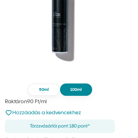
50ml
100ml
Raktáron
Egységár
90 Ft
/ml
:
Nincsen hozzáadva a kedvencekhez
Hozzáadás a kedvencekhez
Törzsvásárlói pont:
180 pont*