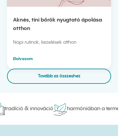
Aknés, tini bőrök nyugtató ápolása
otthon
Napi rutinok, kezelések otthon
Elolvasom
Tovább az összeshez
tradíció & innováció
harmóniában a természettel