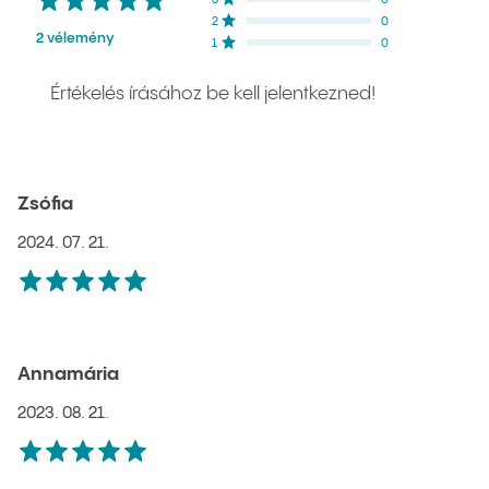
3
csillag
0
NaN
%
2
csillag
0
NaN
%
2 vélemény
1
csillag
0
NaN
%
Értékelés írásához be kell jelentkezned!
Zsófia
2024. 07. 21.
5
csillag
Annamária
2023. 08. 21.
5
csillag