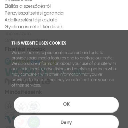
Elállás a szerződéstől
Pénzvisszafizetési garancia
Adatkezelési tájékoztató
Gyakran ismételt kérdések
Impresszum
Online vitarendezés
THIS WEBSITE USES COOKIES
Fizetési módok
We use cookies to personalise content and ads, to
provide social media features and to analyse our traffic.
We also share information about your use of our site with
our social media, advertising and analytics partners who
may combine it with other information that you’ve
provided to them or that they’ve collected from your use
of their services.
Minősítéseink
OK
Deny