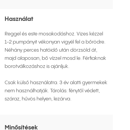
Használat
Reggel és este mosakodáshoz. Vizes kézzel
1-2 pumpányit vékonyan vigyél fel a bőrödre.
Néhány perces hatóidő után dörzsöld át,
majd alaposan, bő vízzel mosd le. Férfiaknak
borotválkozáshoz is ajánljuk.
Csak külső használatra. 3 év alatti gyermekek
nem használhatják. Tárolás: fénytől védett,
száraz, hűvös helyen, lezárva.
Minősítések