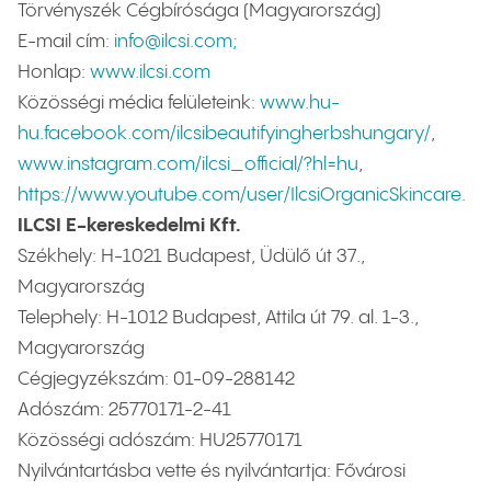
Törvényszék Cégbírósága (Magyarország)
E-mail cím:
info@ilcsi.com;
Honlap:
www.ilcsi.com
Közösségi média felületeink:
www.hu-
hu.facebook.com/ilcsibeautifyingherbshungary/
,
www.instagram.com/ilcsi_official/?hl=hu
,
https://www.youtube.com/user/IlcsiOrganicSkincare
.
ILCSI E-kereskedelmi Kft.
Székhely: H-1021 Budapest, Üdülő út 37.,
Magyarország
Telephely: H-1012 Budapest, Attila út 79. al. 1-3.,
Magyarország
Cégjegyzékszám: 01-09-288142
Adószám: 25770171-2-41
Közösségi adószám: HU25770171
Nyilvántartásba vette és nyilvántartja: Fővárosi