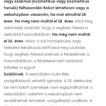
vagy szakmai (kozmetikus vagy kozmetikus
tanuló) felhasználói fiókot létrehozni vagy a
webshopban vásárolni, ha már elmúltál 18.
éves.
Ha még nem múltál el 18. éves
, kérd meg
valamelyik szülődet, hogy ő segítsen Neked a
weboldal használatában.
Ha még nem múltál
el 16. éves
, akkor a süti hozzájárulás vagy
hírlevélre feliratkozás előtt kérd meg szülődet,
hogy segítsen Neked ezeknek a felületeknek a
használatában, a felületeken kért adatokat
töltsétek ki együtt.
Szülőknek
: A weboldalon különféle
szolgáltatások vehetők igénybe. A 18. életévüket
be nem töltött személyek nem regisztrálhatnak a
weboldalon, valamint a webshopban nem
rendelhetnek terméket, szolgáltatást önállóan. A