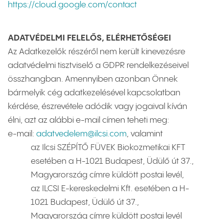
https://cloud.google.com/contact
ADATVÉDELMI FELELŐS, ELÉRHETŐSÉGEI
Az Adatkezelők részéről nem került kinevezésre
adatvédelmi tisztviselő a GDPR rendelkezéseivel
összhangban. Amennyiben azonban Önnek
bármelyik cég adatkezelésével kapcsolatban
kérdése, észrevétele adódik vagy jogaival kíván
élni, azt az alábbi e-mail címen teheti meg:
e-mail:
adatvedelem@ilcsi.com
, valamint
az Ilcsi SZÉPÍTŐ FÜVEK Biokozmetikai KFT
esetében a H-1021 Budapest, Üdülő út 37.,
Magyarország címre küldött postai levél,
az ILCSI E-kereskedelmi Kft. esetében a H-
1021 Budapest, Üdülő út 37.,
Magyarország címre küldött postai levél