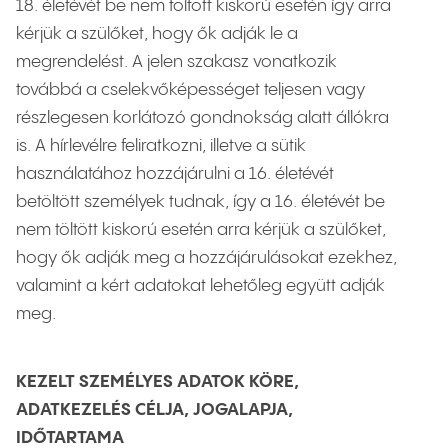
18. életévét be nem töltött kiskorú esetén így arra
kérjük a szülőket, hogy ők adják le a
megrendelést. A jelen szakasz vonatkozik
továbbá a cselekvőképességet teljesen vagy
részlegesen korlátozó gondnokság alatt állókra
is. A hírlevélre feliratkozni, illetve a sütik
használatához hozzájárulni a 16. életévét
betöltött személyek tudnak, így a 16. életévét be
nem töltött kiskorú esetén arra kérjük a szülőket,
hogy ők adják meg a hozzájárulásokat ezekhez,
valamint a kért adatokat lehetőleg együtt adják
meg.
KEZELT SZEMÉLYES ADATOK KÖRE,
ADATKEZELÉS CÉLJA, JOGALAPJA,
IDŐTARTAMA