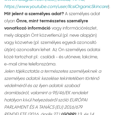
https://www.youtube.com/user/IlcsiOrganicSkincare
).
Mit jelent a személyes adat?
A személyes adat
olyan
Önre, mint természetes személyre
vonatkozó információ
vagy információrészlet,
mely alapján Önt közvetlenül (pl. neve alapján)
vagy közvetve (pl. személyes egyedi azonosító
útján) azonosítani lehet. Az Ön személyes adatai
közé tartozhat pl.: családi - és utóneve, lakcíme,
e-mail címe telefonszáma.
Jelen tájékoztatás a természetes személyeknek a
személyes adatok kezelése tekintetében történő
védelméről és az ilyen adatok szabad
áramlásáról, valamint a 95/46/EK rendelet
hatályon kívül helyezéséről szóló EURÓPAI
PARLAMENT ÉS A TANÁCS (EU) 2016/679
RENDELETE (2016. április 27.)
(GDPR)
13. és 14.