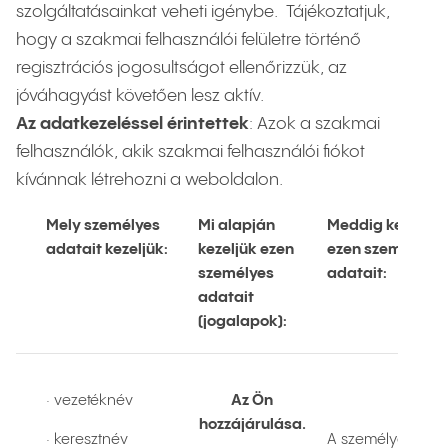
szolgáltatásainkat veheti igénybe. Tájékoztatjuk,
hogy a szakmai felhasználói felületre történő
regisztrációs jogosultságot ellenőrizzük, az
jóváhagyást követően lesz aktív.
Az adatkezeléssel érintettek
: Azok a szakmai
felhasználók, akik szakmai felhasználói fiókot
kívánnak létrehozni a weboldalon.
Mely személyes
Mi alapján
Meddig kezeljük
adatait kezeljük:
kezeljük ezen
ezen személyes
személyes
adatait:
adatait
(jogalapok):
· vezetéknév
Az Ön
hozzájárulása.
· keresztnév
A személyes