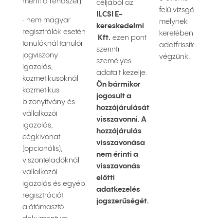
menti a rendszer)
céljából az
felülvizsgáljuk,
ILCSI E-
· nem magyar
melynek
kereskedelmi
regisztrálók esetén
keretében
Kft.
ezen pont
tanulóknál tanulói
adatfrissítést
szerinti
jogviszony
végzünk.
személyes
igazolás,
adatait kezelje.
kozmetikusoknál
Ön bármikor
kozmetikus
jogosult a
bizonyítvány és
hozzájárulását
vállalkozói
visszavonni. A
igazolás,
hozzájárulás
cégkivonat
visszavonása
(opcionális),
nem érinti a
viszonteladóknál
visszavonás
vállalkozói
előtti
igazolás és egyéb
adatkezelés
regisztrációt
jogszerűségét.
alátámasztó