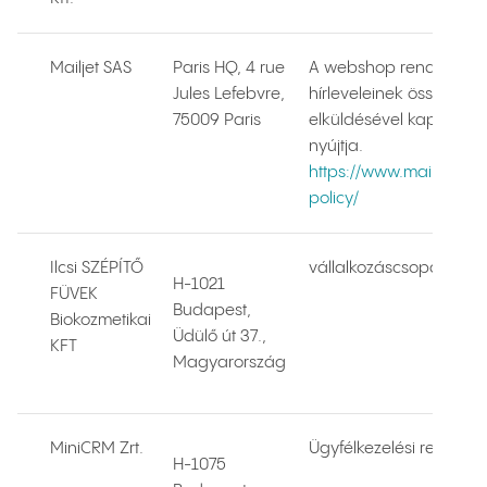
Mailjet SAS
Paris HQ, 4 rue
A webshop rendszerlev
Jules Lefebvre,
hírleveleinek összeállít
75009 Paris
elküldésével kapcsolato
nyújtja.
https://www.mailjet.com
policy/
Ilcsi SZÉPÍTŐ
vállalkozáscsoport
H-1021
FÜVEK
Budapest,
Biokozmetikai
Üdülő út 37.,
KFT
Magyarország
MiniCRM Zrt.
Ügyfélkezelési rendszer 
H-1075