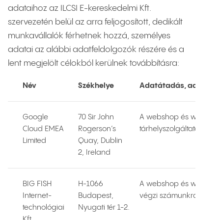
adataihoz az ILCSI E-kereskedelmi Kft.
szervezetén belül az arra feljogosított, dedikált
munkavállalók férhetnek hozzá, személyes
adatai az alábbi adatfeldolgozók részére és a
lent megjelölt célokból kerülnek továbbításra:
Név
Székhelye
Adatátadás, adattová
Google
70 Sir John
A webshop és webolda
Cloud EMEA
Rogerson’s
tárhelyszolgáltatást ny
Limited
Quay, Dublin
2, Ireland
BIG FISH
H-1066
A webshop és weboldal
Internet-
Budapest,
végzi számunkra.
technológiai
Nyugati tér 1-2.
Kft.