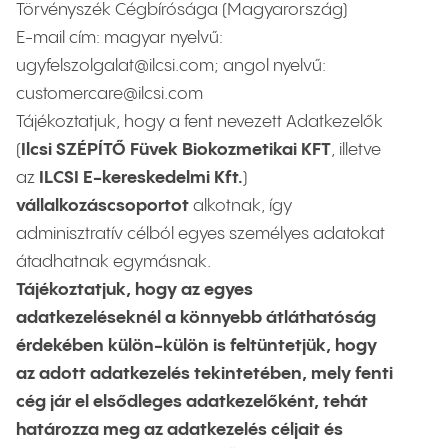
Törvényszék Cégbírósága (Magyarország)
E-mail cím: magyar nyelvű:
ugyfelszolgalat@ilcsi.com; angol nyelvű:
customercare@ilcsi.com
Tájékoztatjuk, hogy a fent nevezett Adatkezelők
(
Ilcsi SZÉPÍTŐ Füvek Biokozmetikai KFT
, illetve
az
ILCSI E-kereskedelmi Kft.
)
vállalkozáscsoportot
alkotnak, így
adminisztratív célból egyes személyes adatokat
átadhatnak egymásnak.
Tájékoztatjuk, hogy az egyes
adatkezeléseknél a könnyebb átláthatóság
érdekében külön-külön is feltüntetjük, hogy
az adott adatkezelés tekintetében, mely fenti
cég jár el elsődleges adatkezelőként, tehát
határozza meg az adatkezelés céljait és