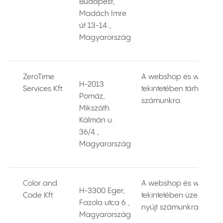
Budapest,
Madách Imre
út 13-14.,
Magyarország
ZeroTime
A webshop és weboldal
H-2013
Services Kft.
tekintetében tárhelyszol
Pomáz,
számunkra.
Mikszáth
Kálmán u.
36/4.,
Magyarország
Color and
A webshop és weboldal
H-3300 Eger,
Code Kft.
tekintetében üzemeltetés
Fazola utca 6.,
nyújt számunkra.
Magyarország