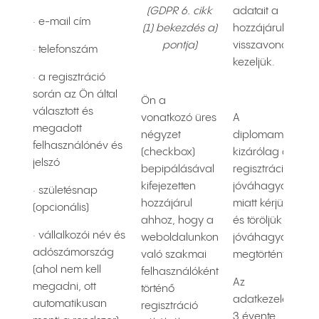
(GDPR 6. cikk
adatait a
· e-mail cím
(1) bekezdés a)
hozzájárulásána
pontja)
visszavonásáig
· telefonszám
kezeljük.
· a regisztráció
során az Ön által
Ön a
választott és
vonatkozó üres
A
megadott
négyzet
diplomamásolato
felhasználónév és
(checkbox)
kizárólag a
jelszó
bepipálásával
regisztráció
kifejezetten
jóváhagyása
· születésnap
hozzájárul
miatt kérjük, így
(opcionális)
ahhoz, hogy a
és töröljük amint 
· vállalkozói név és
weboldalunkon
jóváhagyás
adószámország
való szakmai
megtörtént.
(ahol nem kell
felhasználóként
Az
megadni, ott
történő
adatkezelésünke
automatikusan
regisztráció
3 évente