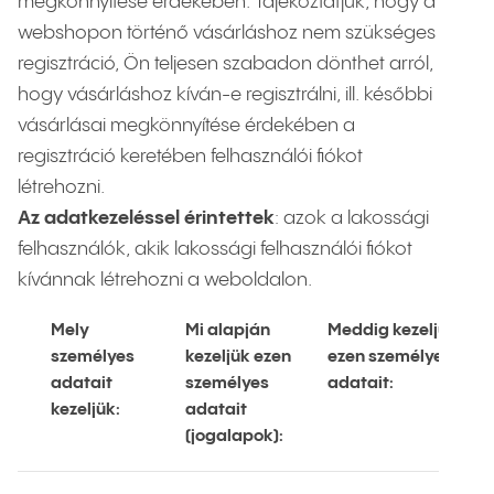
megkönnyítése érdekében. Tájékoztatjuk, hogy a
webshopon történő vásárláshoz nem szükséges
regisztráció, Ön teljesen szabadon dönthet arról,
hogy vásárláshoz kíván-e regisztrálni, ill. későbbi
vásárlásai megkönnyítése érdekében a
regisztráció keretében felhasználói fiókot
létrehozni.
Az adatkezeléssel érintettek
: azok a lakossági
felhasználók, akik lakossági felhasználói fiókot
kívánnak létrehozni a weboldalon.
Mely
Mi alapján
Meddig kezeljük
személyes
kezeljük ezen
ezen személyes
adatait
személyes
adatait:
kezeljük:
adatait
(jogalapok):