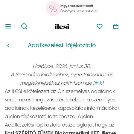
Ingyenes szállítás🚛
Menü megnyitása
Kereső megnyitása
Ilcsi kezdőlap
Kedve
Érvényes: 2026.08.06-11.
A kosar
Menü megnyitása
Kereső megnyitása
Ilcsi kezdőlap
Kedvenceim
Kosaram
Adatkezelési Tájékoztató
Adatkezelési Tájékoztató
Ilcsi kezdőlap
Hatályos: 2026. június 30.
A Szerződés letöltéséhez, nyomtatásához és
megtekintéséhez kattintson ide (
link
)
Az ILCSI elkötelezett az Ön személyes adatainak
védelme és megóvása érdekében, a személyes
adatainak kezelésével kapcsolatos információkat
a jelen tájékoztató tartalmazza. A jelen
Adatkezelési tájékoztató összefoglalja
,
hogy az
Ilcsi SZÉPÍTŐ FÜVEK Biokozmetikai KFT, illetve