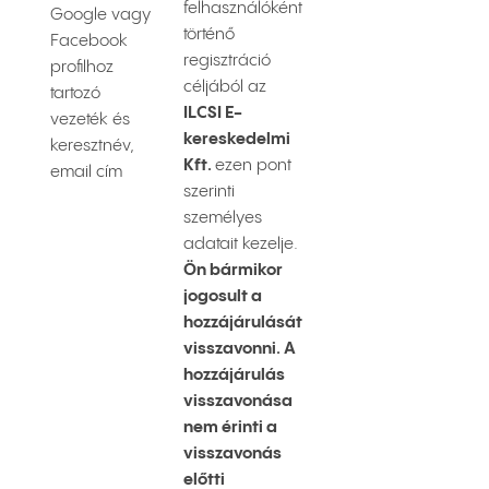
felhasználóként
Google vagy
történő
Facebook
regisztráció
profilhoz
céljából az
tartozó
ILCSI E-
vezeték és
kereskedelmi
keresztnév,
Kft.
ezen pont
email cím
szerinti
személyes
adatait kezelje.
Ön bármikor
jogosult a
hozzájárulását
visszavonni. A
hozzájárulás
visszavonása
nem érinti a
visszavonás
előtti