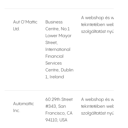
A webshop és weboldal
Aut O’Mattic
Business
tekintetében webshop
Ltd.
Centre, No.1
szolgáltatást nyújt szá
Lower Mayor
Street,
International
Financial
Services
Centre, Dublin
1, Ireland
60 29th Street
A webshop és weboldal
Automattic
#343, San
tekintetében webshop
Inc.
Francisco, CA
szolgáltatást nyújt szá
94110, USA