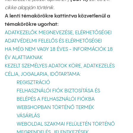
cikke alapján történik.
A lenti témakörökre kattintva közvetlenül a
témakörökre ugorhat:
ADATKEZELŐK MEGNEVEZÉSE, ELÉRHETŐSÉGEI
ADATVÉDELMI FELELŐS ÉS ELÉRHETŐSÉGEI
HA MÉG NEM VAGY 18 ÉVES - INFORMÁCIÓK 18
ÉV ALATTIAKNAK
KEZELT SZEMÉLYES ADATOK KÖRE, ADATKEZELÉS
CÉLJA, JOGALAPJA, IDŐTARTAMA:
REGISZTRÁCIÓ
FELHASZNÁLÓI FIÓK BIZTOSÍTÁSA ÉS
BELÉPÉS A FELHASZNÁLÓI FIÓKBA
WEBSHOPBAN TÖRTÉNŐ TERMÉK
VÁSÁRLÁS
WEBOLDAL SZAKMAI FELÜLETÉN TÖRTÉNŐ
MEGRENDELÉS, JELENTKEZÉSEK