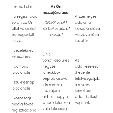
· e-mail cím
Az Ön
hozzájárulása.
· a regisztráció
A személyes
során az Ön
(GDPR 6. cikk
adatait a
által választott
(1) bekezdés a)
hozzájárulásának
és megadott
pontja)
visszavonásáig
jelszó
kezeljük.
· vezetéknév,
Ön a
keresztnév,
vonatkozó üres
Az
· bőrtípus
négyzet
adatkezelésünket
(opcionális),
(checkbox)
3 évente
bepipálásával
felülvizsgáljuk,
· születésnap
kifejezetten
melynek
(opcionális)
hozzájárul
keretében
ahhoz, hogy a
adatfrissítést
· közösségi
weboldalunkon
végzünk.
média fiókos
való lakossági
regisztrációnál