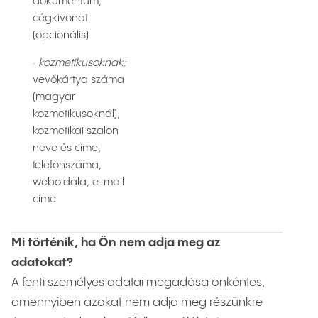
dokumentum,
cégkivonat
(opcionális)
·
kozmetikusoknak:
vevőkártya száma
(magyar
kozmetikusoknál),
kozmetikai szalon
neve és címe,
telefonszáma,
weboldala, e-mail
címe
Mi történik, ha Ön nem adja meg az
adatokat?
A fenti személyes adatai megadása önkéntes,
amennyiben azokat nem adja meg részünkre