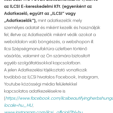
az ILCSI E-kereskedelmi Kft. (egyenként az
Adatkezelő, együtt az „ILCSI” vagy
„Adatkezelők”),
mint adatkezelők mely
személyes adatait
és miként kezelik és használják
fel, illetve az Adatkezelők miként védik azokat a
weboldalon való böngészés, a webshopon ill.
Ilcsi Szépségmanufaktúra üzletben történő
vásárlás, valamint az Ön számára biztosított
egyéb szolgáltatásokkal kapcsolatban.
A jelen Adatkezelési tájékoztató vonatkozik
továbbá az ILCSI hivatalos Facebook, Instagram,
Youtube közösségi média felületekkel
kapcsolatos adatkezelésekre is
(
https://www.facebook.com/ilcsibeautifyingherbshung
locale=hu_HU
,
www.instagram.com/ilcsi_official/?hl=hu
,