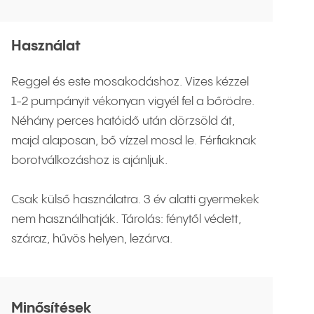
Használat
Reggel és este mosakodáshoz. Vizes kézzel
1-2 pumpányit vékonyan vigyél fel a bőrödre.
Néhány perces hatóidő után dörzsöld át,
majd alaposan, bő vízzel mosd le. Férfiaknak
borotválkozáshoz is ajánljuk.
Csak külső használatra. 3 év alatti gyermekek
nem használhatják. Tárolás: fénytől védett,
száraz, hűvös helyen, lezárva.
Minősítések