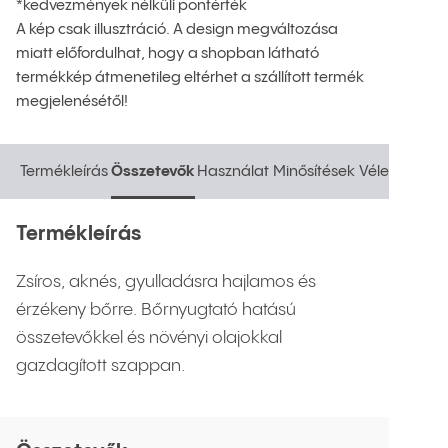
*kedvezmények nélküli pontérték
A kép csak illusztráció. A design megváltozása
miatt előfordulhat, hogy a shopban látható
termékkép átmenetileg eltérhet a szállított termék
megjelenésétől!
Termékleírás
Összetevők
Használat
Minősítések
Vélemények
Termékleírás
Összetevők
Használat
Minősítések
Vélemények
Termékleírás
Zsíros, aknés, gyulladásra hajlamos és
érzékeny bőrre. Bőrnyugtató hatású
összetevőkkel és növényi olajokkal
gazdagított szappan.