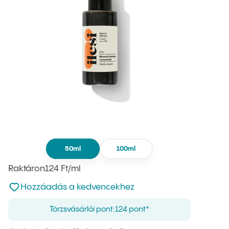
50ml
100ml
Raktáron
Egységár
124 Ft
/ml
:
Nincsen hozzáadva a kedvencekhez
Hozzáadás a kedvencekhez
Törzsvásárlói pont:
124 pont*