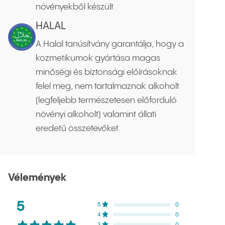
növényekből készült.
HALAL
A Halal tanúsítvány garantálja, hogy a
kozmetikumok gyártása magas
minőségi és biztonsági előírásoknak
felel meg, nem tartalmaznak alkoholt
(legfeljebb természetesen előforduló
növényi alkoholt) valamint állati
eredetű összetevőket.
Vélemények
Értékelések átlaga:
5
csillag az ötből
Értékelések eloszlása
5
csillag
0
NaN
%
4
csillag
0
NaN
%