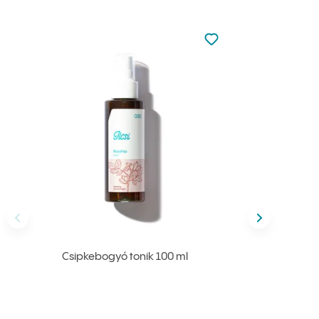
Nincsen hozzáadva a
Hozzáadás a kedvenc
Előző
következő
Csipkebogyó tonik 100 ml
Ichtiolo