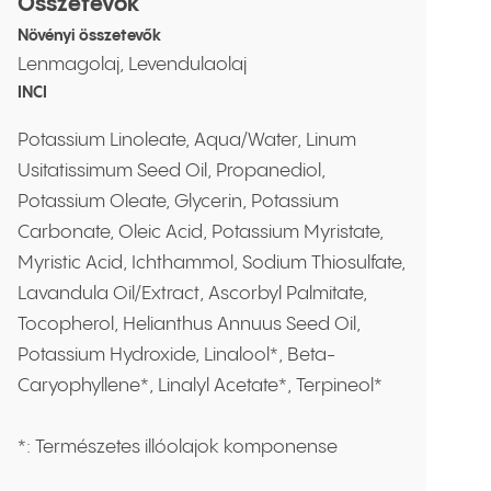
Összetevők
Növényi összetevők
Lenmagolaj, Levendulaolaj
INCI
Potassium Linoleate, Aqua/Water, Linum
Usitatissimum Seed Oil, Propanediol,
Potassium Oleate, Glycerin, Potassium
Carbonate, Oleic Acid, Potassium Myristate,
Myristic Acid, Ichthammol, Sodium Thiosulfate,
Lavandula Oil/Extract, Ascorbyl Palmitate,
Tocopherol, Helianthus Annuus Seed Oil,
Potassium Hydroxide, Linalool*, Beta-
Caryophyllene*, Linalyl Acetate*, Terpineol*
*: Természetes illóolajok komponense