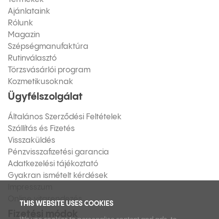
Ajánlataink
Rólunk
Magazin
Szépségmanufaktúra
Rutinválasztó
Törzsvásárlói program
Kozmetikusoknak
Ügyfélszolgálat
Általános Szerződési Feltételek
Szállítás és Fizetés
Visszaküldés
Pénzvisszafizetési garancia
Adatkezelési tájékoztató
Gyakran ismételt kérdések
Impresszum
Online vitarendezés
THIS WEBSITE USES COOKIES
Fizetési módok