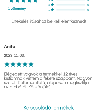
3
csillag
0
NaN
%
2
csillag
0
NaN
%
1 vélemény
1
csillag
0
NaN
%
Értékelés írásához be kell jelentkezned!
Anita
2023. 11. 03.
5
csillag
Elégedett vagyok a termékkel. 12 éves
kisfiamnak vettem a fekete szappant. Nagyon
szereti. Kellemes illatú, alaposan megtisztítja
az arcbőrét. Köszönjük:)
Kapcsolódó termékek