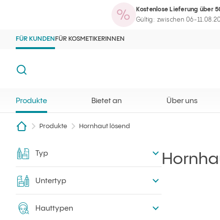
Kostenlose Lieferung über 5
Produkte
Bietet an
Über uns
Maga
Ilcsi Startseite
Suchmaschine öffnen
Gültig: zwischen 06-11.08.2
FÜR KUNDEN
FÜR KOSMETIKERINNEN
Suche
Produkte
Bietet an
Über uns
Produkte
Hornhaut lösend
Typ
Filtern
Hornha
Untertyp
Hauttypen