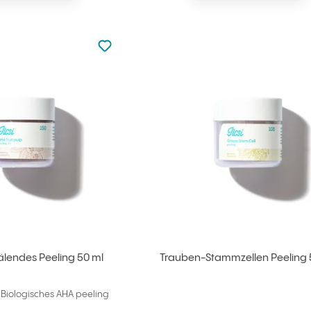
zu den Favoriten nicht hinzugefügt
zu Ihren Favoriten hinzufügen
lendes Peeling 50 ml
Trauben-Stammzellen Peeling 
 Biologisches AHA peeling