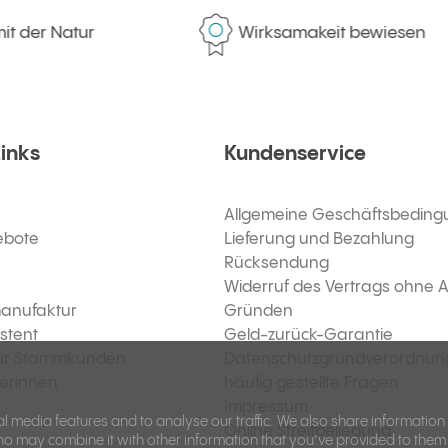
r Natur
Wirksamakeit bewiesen
Links
Kundenservice
Allgemeine Geschäftsbedin
ebote
Lieferung und Bezahlung
Rücksendung
Widerruf des Vertrags ohne
anufaktur
Gründen
stent
Geld-zurück-Garantie
ür Stammkunden
Datenschutzgrundverordnun
kerinnen
häufig gestellte Fragen
Impressum
l media features and to analyse our traffic. We also share information
Online Streitbeilegung
ho may combine it with other information that you’ve provided to them 