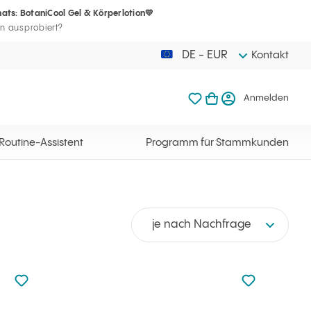
ats: BotaniCool Gel & Körperlotion💛
Ihr Warenkorb
mmkunden
meine Favoriten
Warenkorb ö
Anme
n ausprobiert?
DE - EUR
Kontakt
meine Favoriten
mein Warenkorb
Anmelden
Ihr Warenkorb ist l
Routine-Assistent
Programm für Stammkunden
je nach Nachfrage
zu den Favoriten nicht hinzugefügt
zu den Favorit
zu Ihren Favoriten hinzufügen
zu Ihren Fav