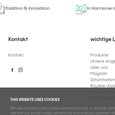
adition & Innovation
In Harmonie mit de
Kontakt
wichtige 
Kontakt
Produkte
Unsere Ang
über uns
Magazin
Schönheitsm
Routine-Assi
Programm f
Für Kosmeti
THIS WEBSITE USES COOKIES
We use cookies to personalise content and ads, to provide socia
site with our social media, advertising and analytics partners w