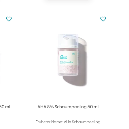
zu den Favoriten nicht hinzugefügt
zu den Favorit
zu Ihren Favoriten hinzufügen
zu Ihren Fav
50 ml
AHA 8% Schaumpeeling 50 ml
Früherer Name: AHA Schaumpeeling