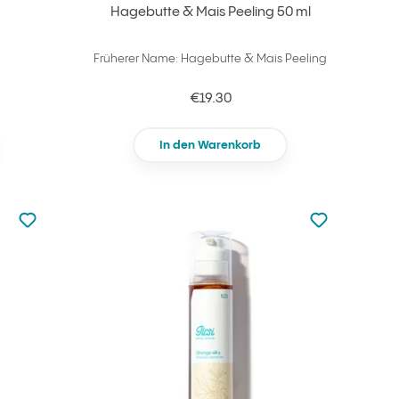
Hagebutte & Mais Peeling 50 ml
Früherer Name: Hagebutte & Mais Peeling
€19.30
In den Warenkorb
zu den Favoriten nicht hinzugefügt
zu den Favorit
zu Ihren Favoriten hinzufügen
zu Ihren Fav