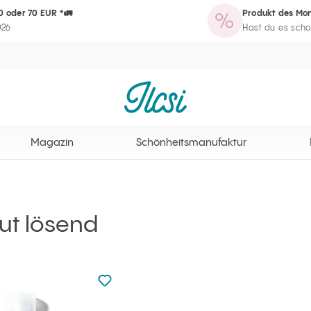
0 oder 70 EUR *🚛
Produkt des Mon
zin
Schönheitsmanufaktur
Routine-Assistent
Programm für Sta
026
Hast du es scho
Ilcsi Startseite
Magazin
Schönheitsmanufaktur
ut lösend
zu den Favoriten nicht hinzugefügt
zu Ihren Favoriten hinzufügen