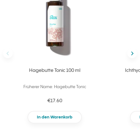
vorherig/e
näc
Hagebutte Tonic 100 ml
Ichthyo
Früherer Name: Hagebutte Tonic
€17.60
In den Warenkorb