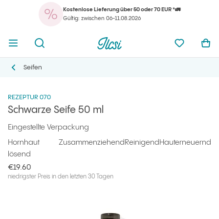
Kostenlose Lieferung über 50 oder 70 EUR *🚛
Ihr
Menü öffnen
Suchmaschine öffnen
Ilcsi Startseite
meine Favo
War
Gültig: zwischen 06-11.08.2026
Ihr
Menü öffnen
Suchmaschine öffnen
Ilcsi Startseite
meine Favo
War
Ilcsi Startseite
Produkte
Gesichtsreiniger
Schwarze Seife 50 ml
Seifen
Seifen
REZEPTUR 070
Schwarze Seife 50 ml
Eingestellte Verpackung
Hornhaut
Zusammenziehend
Reinigend
Hauterneuernd
lösend
€19.60
niedrigster Preis in den letzten 30 Tagen