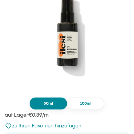
50ml
100ml
auf Lager
Einheitspreis
€0.39
/ml
:
zu den Favoriten nicht hinzugefügt
zu Ihren Favoriten hinzufügen