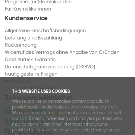
Programm für Stammkunden
Für Kosmetikerinnen
Kundenservice
Allgemeine Geschäftsbedingungen
Lieferung und Bezahlung
Rücksendung
Widerruf des Vertrags ohne Angabe von Gründen
Geld-zurück-Garantie
Datenschutzgrundverordnung (DSGVO)
häufig gestellte Fragen
Impressum
Online Streitbeilegung
THIS WEBSITE USES COOKIES
Zahlungsmöglichkeiten
We use cookies to personalise content and ads, to
provide social media features and to analyse our traffic.
We also share information about your use of our site with
our social media, advertising and analytics partners who
may combine it with other information that you’ve
provided to them or that they’ve collected from your use