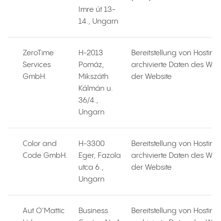
Imre út 13-
14., Ungarn
ZeroTime
H-2013
Bereitstellung von Hosting
Services
Pomáz,
archivierte Daten des We
GmbH.
Mikszáth
der Website
Kálmán u.
36/4.,
Ungarn
Color and
H-3300
Bereitstellung von Hosting
Code GmbH.
Eger, Fazola
archivierte Daten des We
utca 6.,
der Website
Ungarn
Aut O’Mattic
Business
Bereitstellung von Hosting