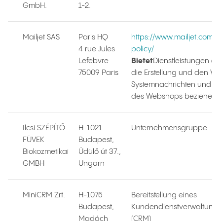
GmbH.
1-2.
Mailjet SAS
Paris HQ
https://www.mailjet.com/l
4 rue Jules
policy/
Lefebvre
Bietet
Dienstleistungen an,
75009 Paris
die Erstellung und den V
Systemnachrichten und Ne
des Webshops beziehen.
Ilcsi SZÉPÍTŐ
H-1021
Unternehmensgruppe
FÜVEK
Budapest,
Biokozmetikai
Üdülő út 37.,
GMBH
Ungarn
MiniCRM Zrt.
H-1075
Bereitstellung eines
Budapest,
Kundendienstverwaltungs
Madách
(CRM)