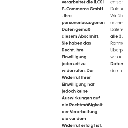
verarbeitet die ILCSI
entspre
E-Commerce GmbH
Datenakt
. Ihre
Wir über
personenbezogenen
unsere
Daten gemäß
Datenve
diesem Abschnitt.
alle 3 J
Sie haben das
Rahmen 
Recht, Ihre
Überprü
Einwilligung
wir auch
jederzeit zu
Datenak
widerrufen. Der
durch.
Widerruf Ihrer
Einwilligung hat
jedoch keine
Auswirkungen auf
die Rechtmäßigkeit
der Verarbeitung,
die vor dem
Widerruf erfolgt ist.