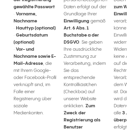
gewählte Passwort
Daten erfolgt auf der
zum Wide
·
Vorname,
Grundlage Ihrer
Einwilli
Nachname
Einwilligung
gemäß
verarbeit
·
Hauttyp (optional)
Art. 6 Abs. 1
können I
·
Geburtsdatum
Buchstabe a der
Einwillig
(optional)
DSGVO
. Sie geben
widerruf
·
Vor- und
Ihre ausdrückliche
Widerruf
Nachname sowie E-
Zustimmung zur
keine A
Mail-Adresse
, die
Verarbeitung, indem
auf die
mit Ihrem Google-
Sie das
Rechtmäß
oder Facebook-Profil
entsprechende
Verarbei
verknüpft sind, im
Kontrollkästchen
dem Wide
Falle einer
(Checkbox) auf
ist. Dar
Registrierung über
unserer Website
wird die
soziale
anklicken.
Zum
Datenve
Medienkonten.
Zweck der
alle
3 Ja
Registrierung als
überprü
Benutzer
erfolgt e