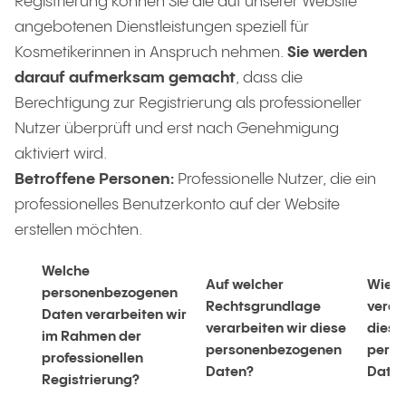
Registrierung können Sie die auf unserer Website
angebotenen Dienstleistungen speziell für
Kosmetikerinnen in Anspruch nehmen.
Sie werden
darauf aufmerksam gemacht
, dass die
Berechtigung zur Registrierung als professioneller
Nutzer überprüft und erst nach Genehmigung
aktiviert wird.
Betroffene Personen:
Professionelle Nutzer, die ein
professionelles Benutzerkonto auf der Website
erstellen möchten.
Welche
Auf welcher
Wie l
personenbezogenen
Rechtsgrundlage
verar
Daten verarbeiten wir
verarbeiten wir diese
diese
im Rahmen der
personenbezogenen
pers
professionellen
Daten?
Date
Registrierung?