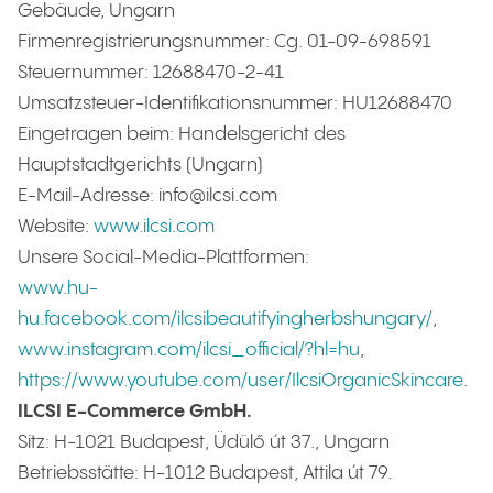
Gebäude, Ungarn
Firmenregistrierungsnummer: Cg. 01-09-698591
Steuernummer: 12688470-2-41
Umsatzsteuer-Identifikationsnummer: HU12688470
Eingetragen beim: Handelsgericht des
Hauptstadtgerichts (Ungarn)
E-Mail-Adresse: info@ilcsi.com
Website:
www.ilcsi.com
Unsere Social-Media-Plattformen:
www.hu-
hu.facebook.com/ilcsibeautifyingherbshungary/
,
www.instagram.com/ilcsi_official/?hl=hu
,
https://www.youtube.com/user/IlcsiOrganicSkincare
.
ILCSI E-Commerce GmbH.
Sitz: H-1021 Budapest, Üdülő út 37., Ungarn
Betriebsstätte: H-1012 Budapest, Attila út 79.