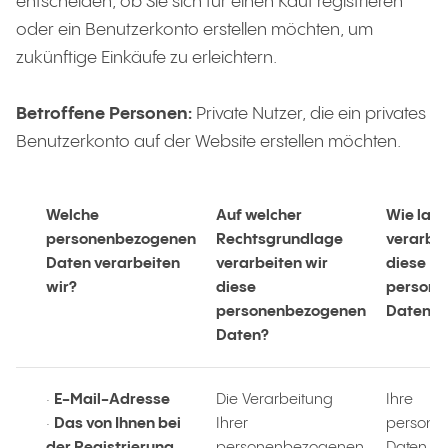
entscheiden, ob Sie sich für einen Kauf registrieren
oder ein Benutzerkonto erstellen möchten, um
zukünftige Einkäufe zu erleichtern.
Betroffene Personen:
Private Nutzer, die ein privates
Benutzerkonto auf der Website erstellen möchten.
Welche
Auf welcher
Wie lan
personenbezogenen
Rechtsgrundlage
verarbei
Daten verarbeiten
verarbeiten wir
diese
wir?
diese
persone
personenbezogenen
Daten?
Daten?
·
E-Mail-Adresse
Die Verarbeitung
Ihre
·
Das von Ihnen bei
Ihrer
persone
der Registrierung
personenbezogenen
Daten w