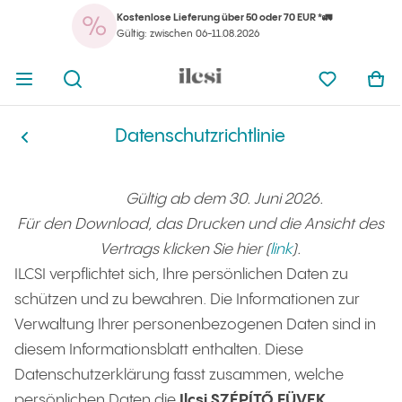
Kostenlose Lieferung über 50 oder 70 EUR *🚛
Ihr
Menü öffnen
Suchmaschine öffnen
Ilcsi Startseite
meine Favo
War
Gültig: zwischen 06-11.08.2026
Ihr 
Menü öffnen
Suchmaschine öffnen
Ilcsi Startseite
meine Favo
War
Datenschutzrichtlinie
Datenschutzrichtlinie
Ilcsi Startseite
Gültig ab dem 30. Juni 2026.
Für den Download, das Drucken und die Ansicht des
Vertrags klicken Sie hier (
link
).
ILCSI verpflichtet sich, Ihre persönlichen Daten zu
schützen und zu bewahren. Die Informationen zur
Verwaltung Ihrer personenbezogenen Daten sind in
diesem Informationsblatt enthalten. Diese
Datenschutzerklärung fasst zusammen, welche
persönlichen Daten die
Ilcsi SZÉPÍTŐ FÜVEK