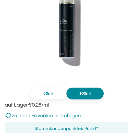
50ml
100ml
auf Lager
Einheitspreis
€0.28
/ml
:
zu den Favoriten nicht hinzugefügt
zu Ihren Favoriten hinzufügen
Stammkundenpunkte
6 Punkt*