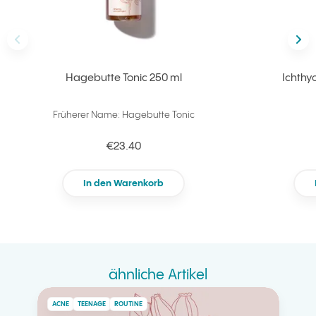
vorherig/e
näc
Hagebutte Tonic 250 ml
Ichthyo
Früherer Name: Hagebutte Tonic
€23.40
In den Warenkorb
ähnliche Artikel
ACNE
TEENAGE
ROUTINE