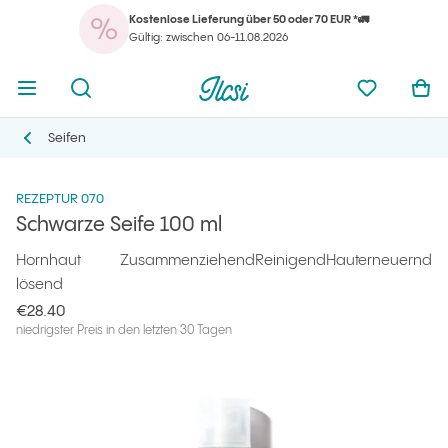
Kostenlose Lieferung über 50 oder 70 EUR *🚛
Ihr
Menü öffnen
Suchmaschine öffnen
Ilcsi Startseite
meine Favo
War
Gültig: zwischen 06-11.08.2026
Ihr
Menü öffnen
Suchmaschine öffnen
Ilcsi Startseite
meine Favo
War
Ilcsi Startseite
Produkte
Gesichtsreiniger
Schwarze Seife 100 ml
Seifen
Seifen
REZEPTUR 070
Schwarze Seife 100 ml
Hornhaut
Zusammenziehend
Reinigend
Hauterneuernd
lösend
€28.40
niedrigster Preis in den letzten 30 Tagen