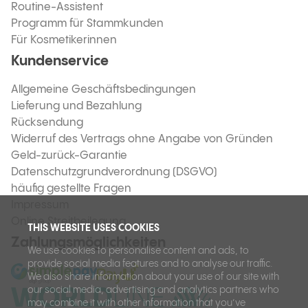
Routine-Assistent
Programm für Stammkunden
Für Kosmetikerinnen
Kundenservice
Allgemeine Geschäftsbedingungen
Lieferung und Bezahlung
Rücksendung
Widerruf des Vertrags ohne Angabe von Gründen
Geld-zurück-Garantie
Datenschutzgrundverordnung (DSGVO)
häufig gestellte Fragen
Impressum
Online Streitbeilegung
THIS WEBSITE USES COOKIES
Zahlungsmöglichkeiten
We use cookies to personalise content and ads, to
provide social media features and to analyse our traffic.
We also share information about your use of our site with
our social media, advertising and analytics partners who
may combine it with other information that you’ve