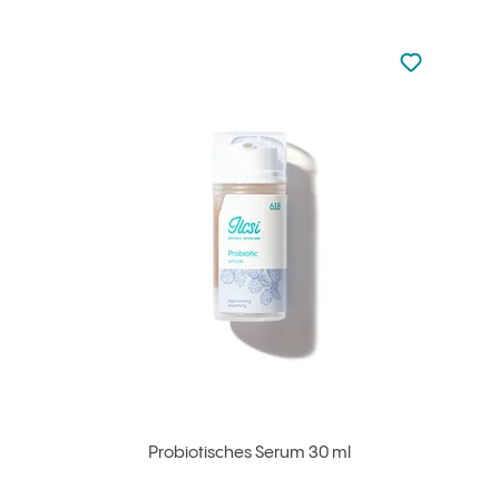
zu den Favori
zu Ihren Fa
Probiotisches Serum 30 ml