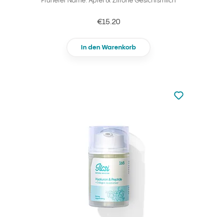
Früherer Name: Apfel & Zitrone Gesichtsmilch
€15.20
In den Warenkorb
zu den Favori
zu Ihren Fa