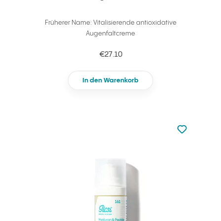
Früherer Name: Vitalisierende antioxidative
Augenfaltcreme
€27.10
In den Warenkorb
zu den Favori
zu Ihren Fa