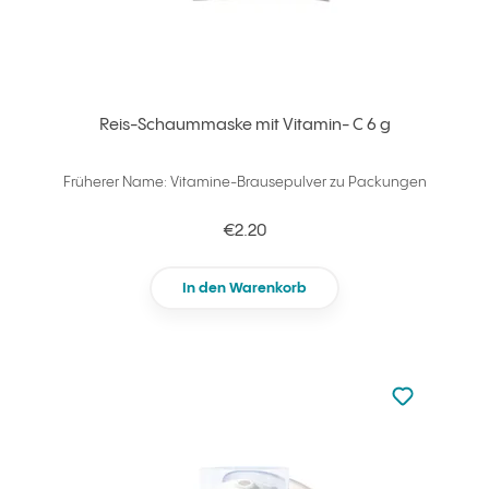
Reis-Schaummaske mit Vitamin- C 6 g
Früherer Name: Vitamine-Brausepulver zu Packungen
€2.20
In den Warenkorb
zu den Favori
zu Ihren Fa