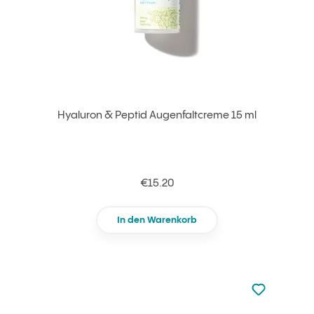
Hyaluron & Peptid Augenfaltcreme 15 ml
€15.20
In den Warenkorb
zu den Favori
zu Ihren Fa