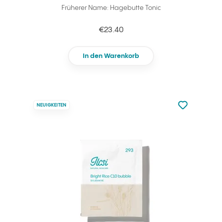
Früherer Name: Hagebutte Tonic
€23.40
In den Warenkorb
zu den Favori
NEUIGKEITEN
zu Ihren Fa