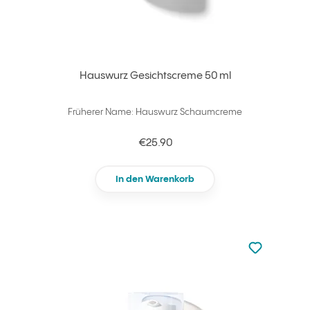
Hauswurz Gesichtscreme 50 ml
Früherer Name: Hauswurz Schaumcreme
€25.90
In den Warenkorb
zu den Favori
zu Ihren Fa