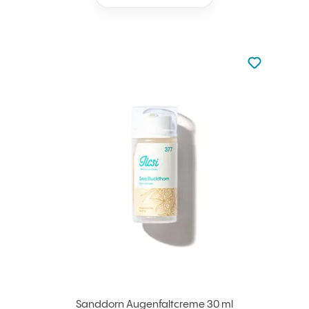
zu den Favori
zu Ihren Fa
Sanddorn Augenfaltcreme 30 ml