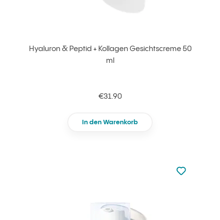
Hyaluron & Peptid + Kollagen Gesichtscreme 50
ml
€31.90
In den Warenkorb
zu den Favori
zu Ihren Fa