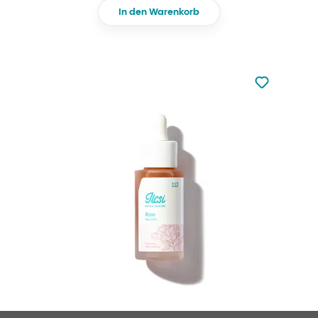
In den Warenkorb
zu den Favori
zu Ihren Fa