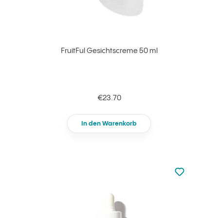
FruitFul Gesichtscreme 50 ml
€23.70
In den Warenkorb
zu den Favori
zu Ihren Fa