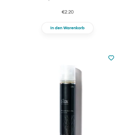
€2.20
In den Warenkorb
zu den Favori
zu Ihren Fa