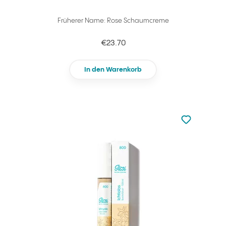
Früherer Name: Rose Schaumcreme
€23.70
In den Warenkorb
zu den Favori
zu Ihren Fa