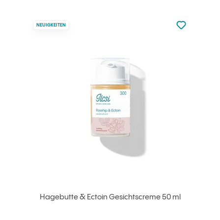
zu den Favori
NEUIGKEITEN
zu Ihren Fa
Hagebutte & Ectoin Gesichtscreme 50 ml