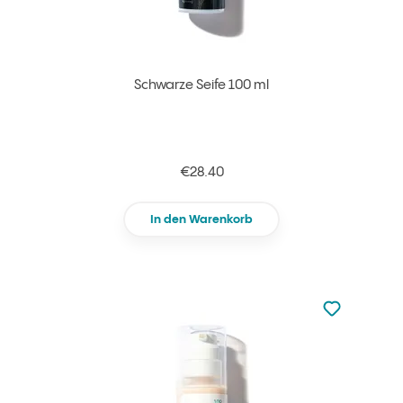
Schwarze Seife 100 ml
€28.40
In den Warenkorb
zu den Favori
zu Ihren Fa