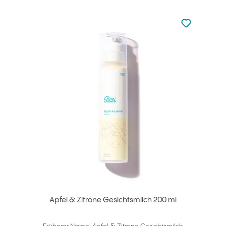
zu den Favori
zu Ihren Fa
Apfel & Zitrone Gesichtsmilch 200 ml