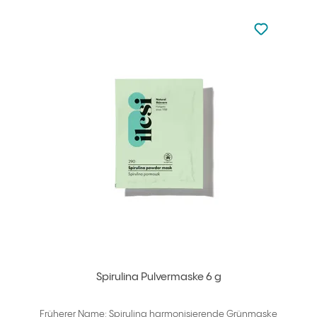
zu den Favori
zu Ihren Fa
Spirulina Pulvermaske 6 g
Früherer Name: Spirulina harmonisierende Grünmaske