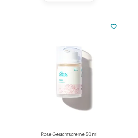
zu den Favori
zu Ihren Fa
Rose Gesichtscreme 50 ml