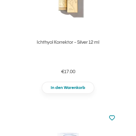
Ichthyol Korrektor - Silver 12 ml
€17.00
In den Warenkorb
zu den Favori
zu Ihren Fa