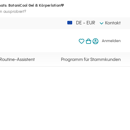
ats: BotaniCool Gel & Körperlotion💛
Ihr Warenkorb
mmkunden
meine Favoriten
Warenkorb ö
Anme
n ausprobiert?
DE - EUR
Kontakt
meine Favoriten
mein Warenkorb
Anmelden
Ihr Warenkorb ist l
Routine-Assistent
Programm für Stammkunden