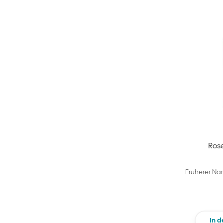
Rose
Früherer Na
In 