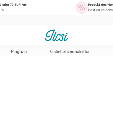
0 oder 70 EUR *🚛
Produkt des Mon
zin
Schönheitsmanufaktur
Routine-Assistent
Programm für Sta
026
Hast du es scho
Ilcsi Startseite
Magazin
Schönheitsmanufaktur