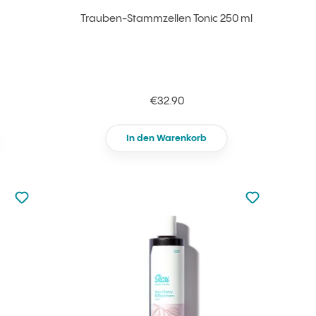
Trauben-Stammzellen Tonic 250 ml
€32.90
In den Warenkorb
zu den Favoriten nicht hinzugefügt
zu den Favorit
zu Ihren Favoriten hinzufügen
zu Ihren Fav