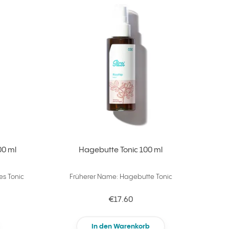
zu Ihren Favoriten hinzufügen
zu Ihren Fav
00 ml
Hagebutte Tonic 100 ml
es Tonic
Früherer Name: Hagebutte Tonic
€17.60
In den Warenkorb