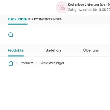
Kostenlose Lieferung über 5
Produkte
Bietet an
Über uns
Maga
Ilcsi Startseite
Suchmaschine öffnen
Gültig: zwischen 06-11.08.2
FÜR KUNDEN
FÜR KOSMETIKERINNEN
Suche
Produkte
Bietet an
Über uns
Produkte
Gesichtsreiniger