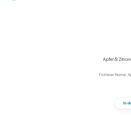
Apfel & Zitro
Früherer Name: Ap
In 