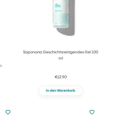
Saponaria Geschichtsreinigendes Gel 100
ml
ic
€12.90
In den Warenkorb
zu den Favoriten nicht hinzugefügt
zu den Favorit