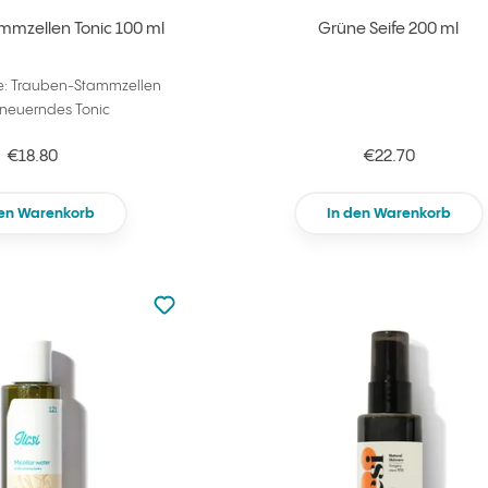
mzellen Tonic 100 ml
Grüne Seife 200 ml
e: Trauben-Stammzellen
neuerndes Tonic
€18.80
€22.70
den Warenkorb
In den Warenkorb
zu den Favoriten nicht hinzugefügt
zu Ihren Favoriten hinzufügen