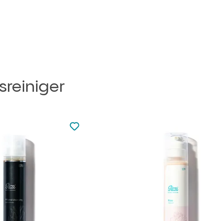
sreiniger
zu den Favoriten nicht hinzugefügt
zu Ihren Favoriten hinzufügen
ner
ng! So
ut einen