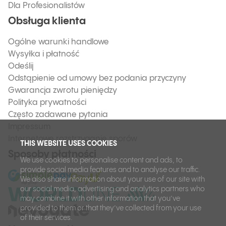
Dla Profesionalistów
Obsługa klienta
Ogólne warunki handlowe
Wysyłka i płatność
Odeślij
Odstąpienie od umowy bez podania przyczyny
Gwarancja zwrotu pieniędzy
Polityka prywatności
Często zadawane pytania
Impressum
Internetowe rozstrzyganie sporów
THIS WEBSITE USES COOKIES
Sposoby płatności
We use cookies to personalise content and ads, to
provide social media features and to analyse our traffic.
We also share information about your use of our site with
our social media, advertising and analytics partners who
may combine it with other information that you’ve
provided to them or that they’ve collected from your use
of their services.