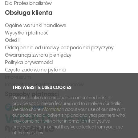
Dla Profesionalistów
Obsługa klienta
Ogólne warunki handlowe
Wysyłka i płatność
Odeślij
Odstąpienie od umowy bez podania przyczyny
Gwarancja zwrotu pieniędzy
Polityka prywatności
Często zadawane pytania
Impressum
Internetowe rozstrzyganie sporów
THIS WEBSITE USES COOKIES
Sposoby płatności
We use cookies to personalise content and ads, to
provide social media features and to analyse our traffic.
We also share information about your use of our site with
our social media, advertising and analytics partners who
may combine it with other information that you’ve
provided to them or that they’ve collected from your use
of their services.