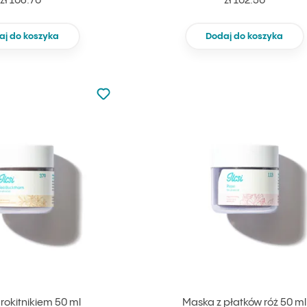
zł 106.70
zł 102.50
aj do koszyka
Dodaj do koszyka
Nie dodano do ulubionych
Dodaj do ulubionych
rokitnikiem 50 ml
Maska z płatków róż 50 ml