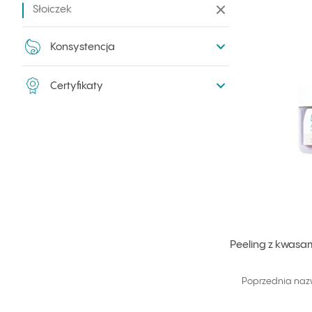
Słoiczek
Zwiń filtry
Konsystencja
Certyfikaty
Peeling z kwas
Poprzednia naz