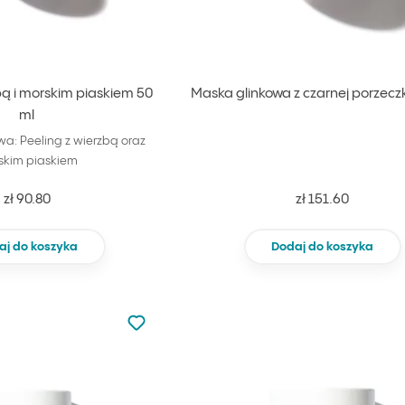
bą i morskim piaskiem 50
Maska glinkowa z czarnej porzeczk
ml
a: Peeling z wierzbą oraz
skim piaskiem
zł 90.80
zł 151.60
aj do koszyka
Dodaj do koszyka
Nie dodano do ulubionych
Dodaj do ulubionych