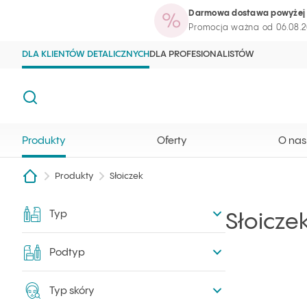
Darmowa dostawa powyżej 
Produkty
Oferty
O nas
Blog kosme
Strona główna Ilcsi
Otwórz wyszukiwarkę
Promocja ważna od 06.08.2
DLA KLIENTÓW DETALICZNYCH
DLA PROFESIONALISTÓW
Szukaj
Produkty
Oferty
O nas
Produkty
Słoiczek
Typ
Filtry
Słoicze
Podtyp
Typ skóry