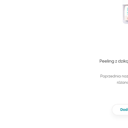
Peeling z dzik
Poprzednia na
różan
Dod