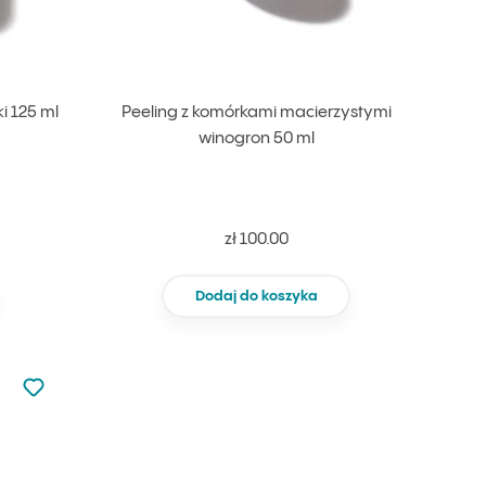
i 125 ml
Peeling z komórkami macierzystymi
winogron 50 ml
zł 100.00
Dodaj do koszyka
Nie dodano do ulubionych
Dodaj do ulubionych