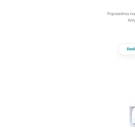
Poprzednia na
Ant
Dod