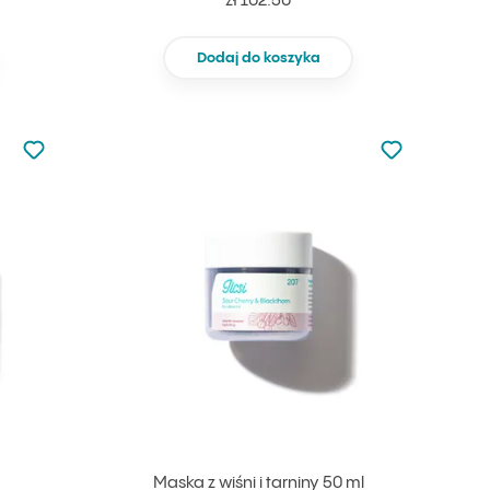
zł 102.50
Dodaj do koszyka
Nie dodano do ulubionych
Nie dodano do
Dodaj do ulubionych
Dodaj do ulu
Maska z wiśni i tarniny 50 ml