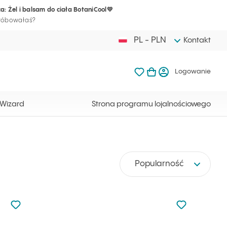
a: Żel i balsam do ciała BotaniCool💛
Twój koszyk j
Ulubione produkty Ilc
Otwórz kosz
Logow
próbowałaś?
PL - PLN
Kontakt
Ulubione produkty Ilcsi
Mój koszyk
Logowanie
Twój koszyk jest ak
 Wizard
Strona programu lojalnościowego
Popularność
Nie dodano do ulubionych
Nie dodano do
Dodaj do ulubionych
Dodaj do ulu