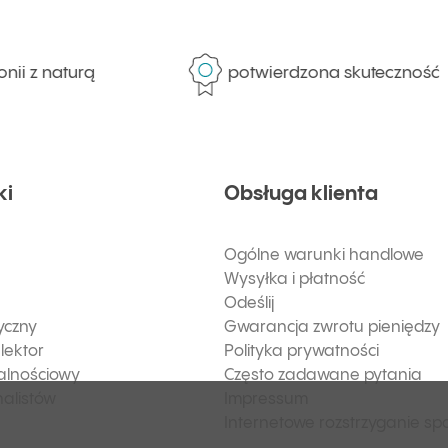
 naturą
potwierdzona skuteczność
ki
Obsługa klienta
Ogólne warunki handlowe
Wysyłka i płatność
Odeślij
yczny
Gwarancja zwrotu pieniędzy
lektor
Polityka prywatności
alnościowy
Często zadawane pytania
nalistów
Impressum
Internetowe rozstrzyganie sp