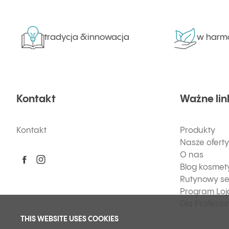
tradycja &innowacja
w harmonii z
Kontakt
Ważne lin
Kontakt
Produkty
Nasze oferty
O nas
Blog kosmet
Rutynowy se
Program Loj
Dla Profesio
THIS WEBSITE USES COOKIES