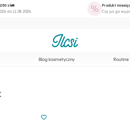
250 zł🚛
Produkt miesiąc
tyczny
Routine Wizard
Strona programu lojalnościowego
026 do 11.08.2026
Czy już go wy
Strona główna Ilcsi
Blog kosmetyczny
Routine
k
Nie dodano do ulubionych
Dodaj do ulubionych