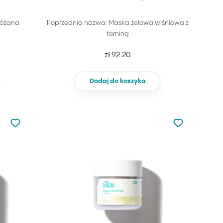
różana
Poprzednia nazwa: Maska żelowa wiśniowa z
tarniną
zł 92.20
Dodaj do koszyka
Nie dodano do ulubionych
Nie dodano do
Dodaj do ulubionych
Dodaj do ulu