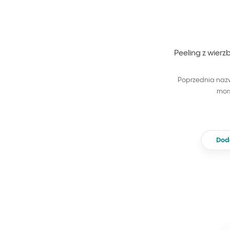
Peeling z wierz
Poprzednia nazw
mor
Dod