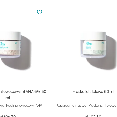
Nie dodano do ulubionych
Dodaj do ulubionych
ami owocowymi AHA 5% 50
Maska ichtiolowa 50 ml
ml
wa: Peeling owocowy AHA
Poprzednia nazwa: Maska ichtiolowo