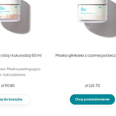
ą różą i kukurydzą 50 ml
Maska glinkowa z czarnej porzecz
zwa: Maska peelingująca
o- kukurydziana
zł 90.80
zł 115.70
aj do koszyka
Chcę powiadomienie