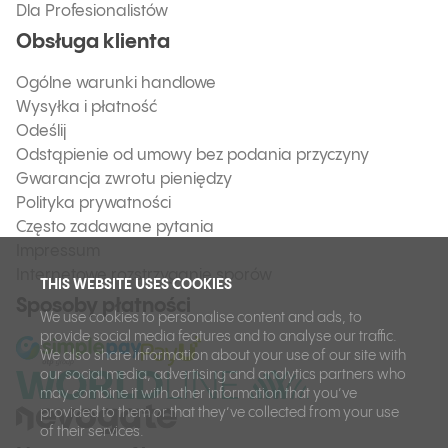
Dla Profesionalistów
Obsługa klienta
Ogólne warunki handlowe
Wysyłka i płatność
Odeślij
Odstąpienie od umowy bez podania przyczyny
Gwarancja zwrotu pieniędzy
Polityka prywatności
Często zadawane pytania
Impressum
Internetowe rozstrzyganie sporów
THIS WEBSITE USES COOKIES
Sposoby płatności
We use cookies to personalise content and ads, to
provide social media features and to analyse our traffic.
We also share information about your use of our site with
our social media, advertising and analytics partners who
may combine it with other information that you’ve
provided to them or that they’ve collected from your use
of their services.