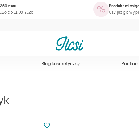
250 zł🚛
Produkt miesiąc
tyczny
Routine Wizard
Strona programu lojalnościowego
026 do 11.08.2026
Czy już go wy
Strona główna Ilcsi
Blog kosmetyczny
Routine
yk
Nie dodano do ulubionych
Dodaj do ulubionych