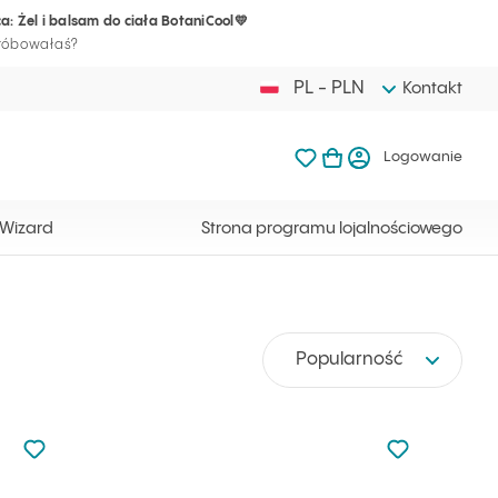
a: Żel i balsam do ciała BotaniCool💛
Twój koszyk j
Ulubione produkty Ilc
Otwórz kosz
Logow
próbowałaś?
PL - PLN
Kontakt
Ulubione produkty Ilcsi
Mój koszyk
Logowanie
Twój koszyk jest ak
 Wizard
Strona programu lojalnościowego
Popularność
Nie dodano do ulubionych
Nie dodano do
Dodaj do ulubionych
Dodaj do ulu