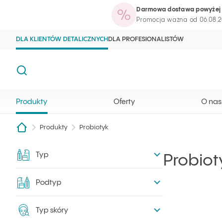
Darmowa dostawa powyżej 
Produkty
Oferty
O nas
Blog kosme
Strona główna Ilcsi
Otwórz wyszukiwarkę
Promocja ważna od 06.08.2
DLA KLIENTÓW DETALICZNYCH
DLA PROFESIONALISTÓW
Szukaj
Produkty
Oferty
O nas
Produkty
Probiotyk
Typ
Filtry
Probiot
Podtyp
Typ skóry