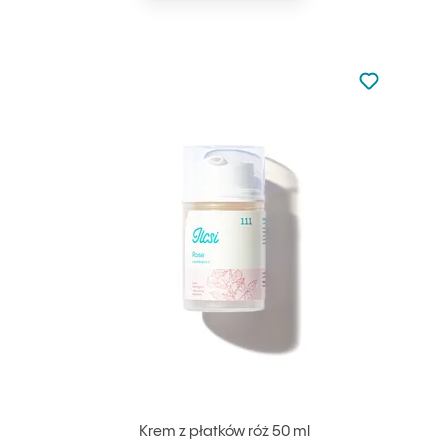
Nie dodano d
Dodaj do u
Krem z płatków róż 50 ml