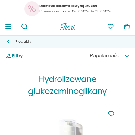
Darmowa dostawa powyżej 250 zł🚛
Twó
Otwórz menu
Otwórz wyszukiwarkę
Strona główna Ilcsi
Ulubione pr
Otw
Promocja ważna od 06.08.2026 do 11.08.2026
Twó
Otwórz menu
Otwórz wyszukiwarkę
Strona główna Ilcsi
Ulubione pr
Otw
Strona główna Ilcsi
Hydrolizowane glukozaminoglikany
Produkty
Produkty
Popularność
Filtry
Hydrolizowane
glukozaminoglikany
Nie dodano d
Dodaj do u