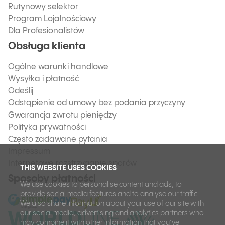
Rutynowy selektor
Program Lojalnościowy
Dla Profesionalistów
Obsługa klienta
Ogólne warunki handlowe
Wysyłka i płatność
Odeślij
Odstąpienie od umowy bez podania przyczyny
Gwarancja zwrotu pieniędzy
Polityka prywatności
Często zadawane pytania
Impressum
Internetowe rozstrzyganie sporów
THIS WEBSITE USES COOKIES
Sposoby płatności
We use cookies to personalise content and ads, to
provide social media features and to analyse our traffic.
We also share information about your use of our site with
our social media, advertising and analytics partners who
may combine it with other information that you’ve