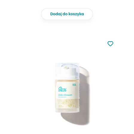
Dodaj do koszyka
Nie dodano d
Dodaj do u