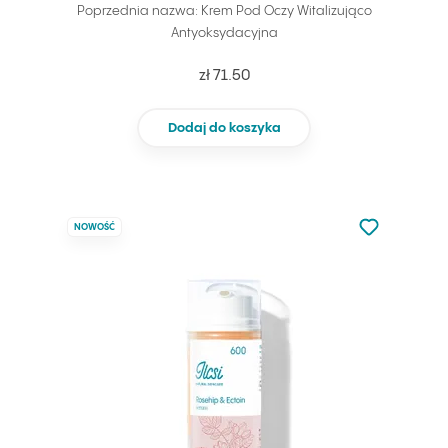
Poprzednia nazwa: Krem Pod Oczy Witalizująco
Antyoksydacyjna
zł 71.50
Dodaj do koszyka
Nie dodano d
NOWOŚĆ
Dodaj do u