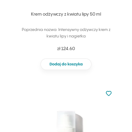
Krem odżywczy z kwiatu lipy 50 ml
Poprzednia nazwa: Intensywny odżywczy krem z
kwiatu lipy i nagietka
zł 124.60
Dodaj do koszyka
Nie dodano d
Dodaj do u