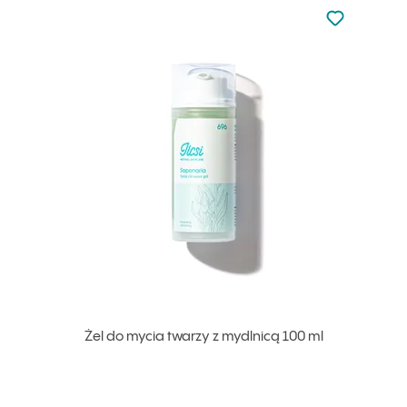
Nie dodano d
Dodaj do u
Żel do mycia twarzy z mydlnicą 100 ml