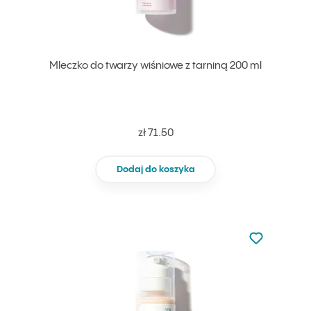
Mleczko do twarzy wiśniowe z tarniną 200 ml
zł 71.50
Dodaj do koszyka
Nie dodano d
Dodaj do u