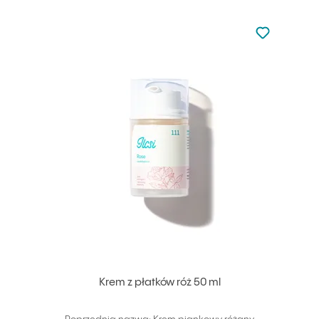
Nie dodano d
Dodaj do u
Krem z płatków róż 50 ml