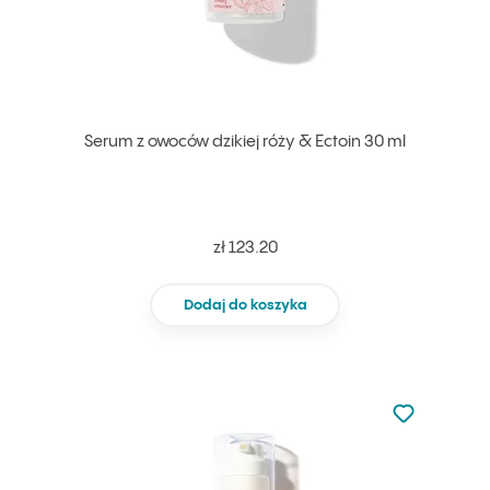
Serum z owoców dzikiej róży & Ectoin 30 ml
zł 123.20
Dodaj do koszyka
Nie dodano d
Dodaj do u