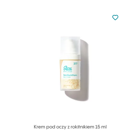
Nie dodano d
Dodaj do u
Krem pod oczy z rokitnikiem 15 ml