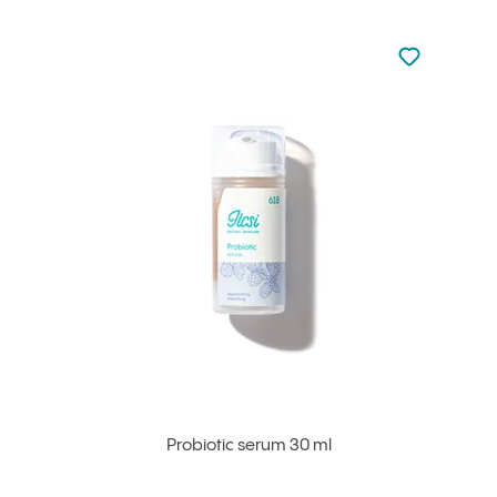
Nie dodano d
Dodaj do u
Probiotic serum 30 ml