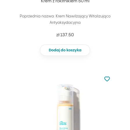
Krem z rokitnikiem 50 ml
Poprzednia nazwa: Krem Nawilżający Witalizująco
Antyoksydacyjna
zł 137.50
Dodaj do koszyka
Nie dodano d
Dodaj do u