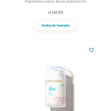
Poprzednia nazwa: Serum probiotyczne
zł 142.50
Dodaj do koszyka
Nie dodano d
Dodaj do u