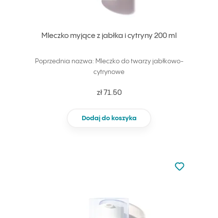
Mleczko myjące z jabłka i cytryny 200 ml
Poprzednia nazwa: Mleczko do twarzy jabłkowo-
cytrynowe
zł 71.50
Dodaj do koszyka
Nie dodano d
Dodaj do u