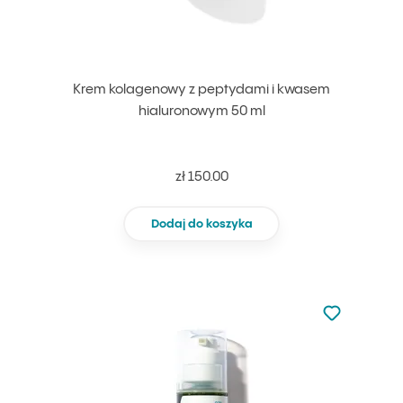
Krem kolagenowy z peptydami i kwasem
hialuronowym 50 ml
zł 150.00
Dodaj do koszyka
Nie dodano d
Dodaj do u