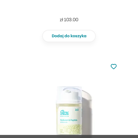
zł 103.00
Dodaj do koszyka
Nie dodano d
Dodaj do u