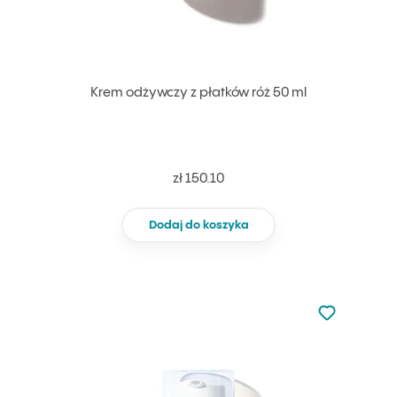
Krem odżywczy z płatków róż 50 ml
zł 150.10
Dodaj do koszyka
Nie dodano d
Dodaj do u