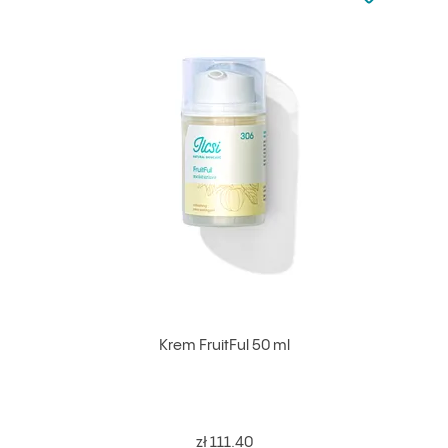
Dodaj do u
Krem FruitFul 50 ml
zł 111.40