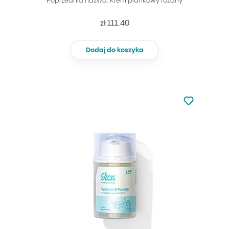
Poprzednia nazwa: Krem piankowy różany
zł 111.40
Dodaj do koszyka
Nie dodano d
Dodaj do u