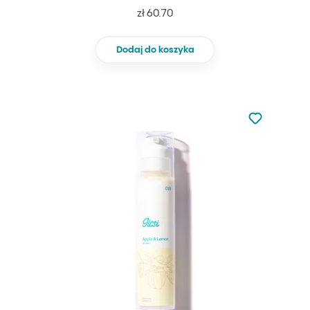
zł 60.70
Dodaj do koszyka
Nie dodano d
Dodaj do u