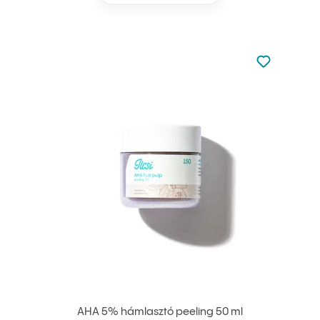
Nincsen hoz
Hozzáadás 
AHA 5% hámlasztó peeling 50 ml