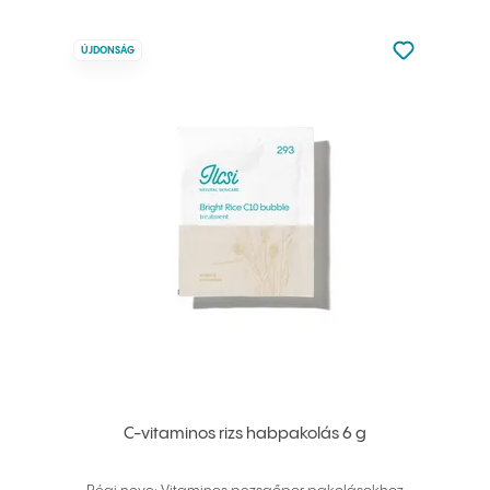
Nincsen hoz
ÚJDONSÁG
Hozzáadás 
C-vitaminos rizs habpakolás 6 g