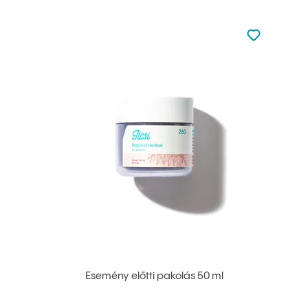
Nincsen hoz
Hozzáadás 
Esemény előtti pakolás 50 ml