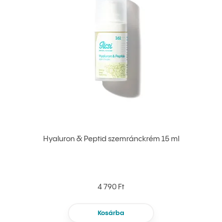
Hyaluron & Peptid szemránckrém 15 ml
4 790 Ft
Kosárba