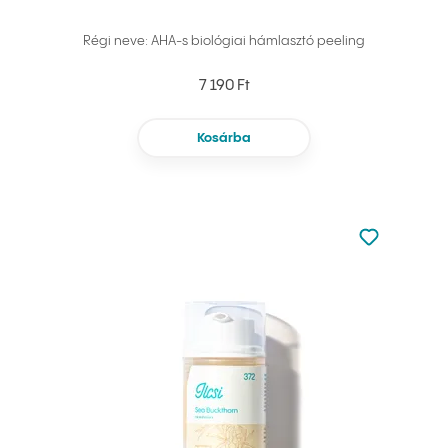
Régi neve: AHA-s biológiai hámlasztó peeling
7 190 Ft
Kosárba
Nincsen hoz
Hozzáadás 