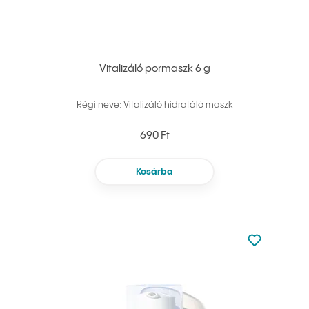
Vitalizáló pormaszk 6 g
Régi neve: Vitalizáló hidratáló maszk
690 Ft
Kosárba
Nincsen hoz
Hozzáadás 