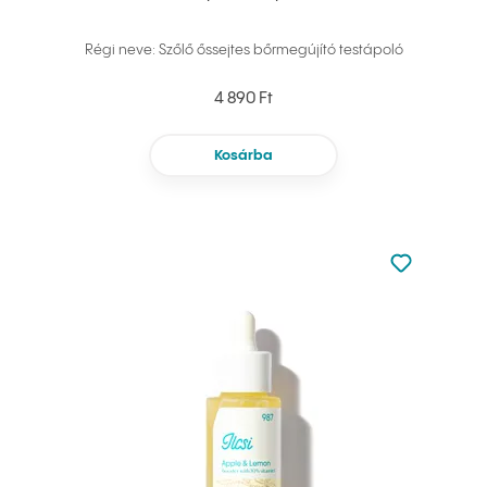
Régi neve: Szőlő őssejtes bőrmegújító testápoló
4 890 Ft
Kosárba
Nincsen hoz
Hozzáadás 