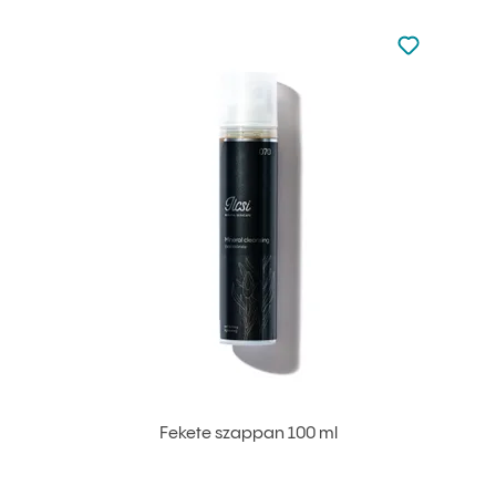
Nincsen hoz
Hozzáadás 
Fekete szappan 100 ml