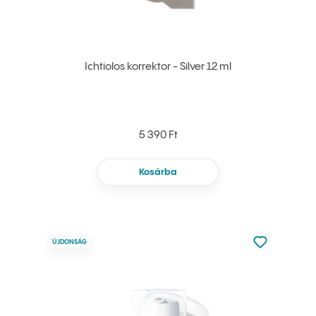
Ichtiolos korrektor - Silver 12 ml
5 390 Ft
Kosárba
Nincsen hoz
ÚJDONSÁG
Hozzáadás 