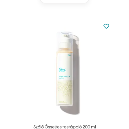
Nincsen hoz
Hozzáadás 
Szőlő Őssejtes testápoló 200 ml