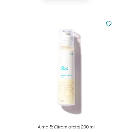
Nincsen hoz
Hozzáadás 
Alma & Citrom arctej 200 ml