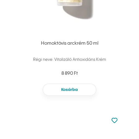
Homoktövis arckrém 50 ml
Régi neve: Vitalizáló Antioxidáns Krém
8 890 Ft
Kosárba
Nincsen hoz
Hozzáadás 