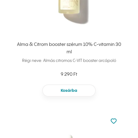
Alma & Citrom booster szérum 10% C-vitamin 30
ml
Régi neve: Almás citromos C-VIT booster arcápoló
9 290 Ft
Kosárba
Nincsen hoz
Hozzáadás 