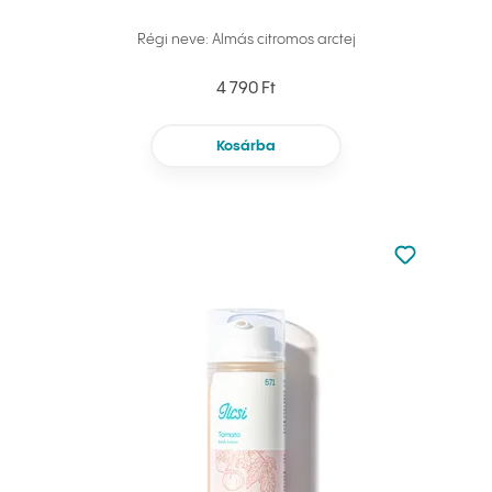
Régi neve: Almás citromos arctej
4 790 Ft
Kosárba
Nincsen hoz
Hozzáadás 