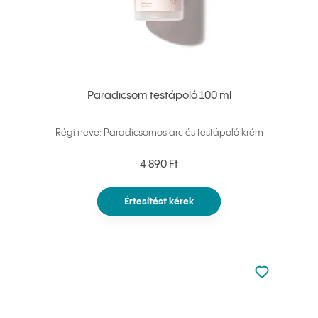
Paradicsom testápoló 100 ml
Régi neve: Paradicsomos arc és testápoló krém
4 890 Ft
Értesítést kérek
Nincsen hoz
Hozzáadás 