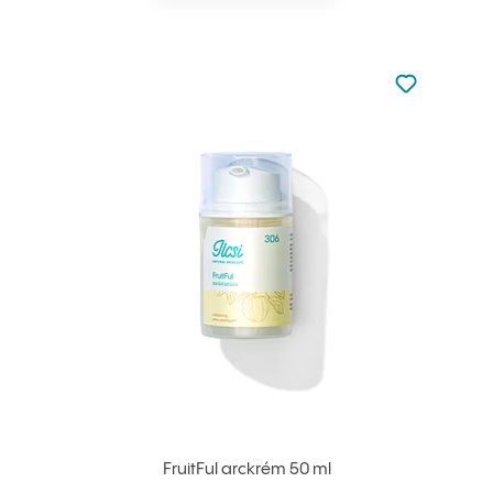
Nincsen hoz
Hozzáadás 
FruitFul arckrém 50 ml