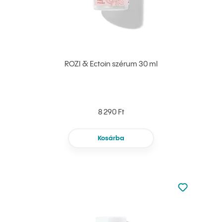
ROZI & Ectoin szérum 30 ml
8 290 Ft
Kosárba
Nincsen hoz
Hozzáadás 