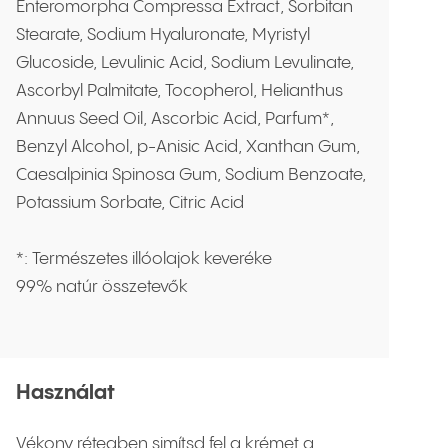
Enteromorpha Compressa Extract, Sorbitan
Stearate, Sodium Hyaluronate, Myristyl
Glucoside, Levulinic Acid, Sodium Levulinate,
Ascorbyl Palmitate, Tocopherol, Helianthus
Annuus Seed Oil, Ascorbic Acid, Parfum*,
Benzyl Alcohol, p-Anisic Acid, Xanthan Gum,
Caesalpinia Spinosa Gum, Sodium Benzoate,
Potassium Sorbate, Citric Acid
*: Természetes illóolajok keveréke
99% natúr összetevők
Használat
Vékony rétegben simítsd fel a krémet a