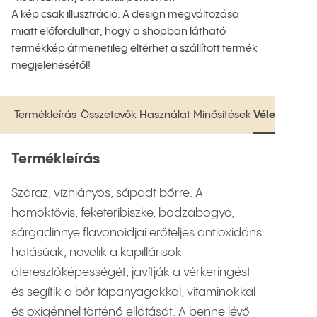
A kép csak illusztráció. A design megváltozása
miatt előfordulhat, hogy a shopban látható
termékkép átmenetileg eltérhet a szállított termék
megjelenésétől!
Termékleírás
Összetevők
Használat
Minősítések
Vélemények
Termékleírás
Összetevők
Használat
Minősítések
Vélemények
Termékleírás
Száraz, vízhiányos, sápadt bőrre. A
homoktövis, feketeribiszke, bodzabogyó,
sárgadinnye flavonoidjai erőteljes antioxidáns
hatásúak, növelik a kapillárisok
áteresztőképességét, javítják a vérkeringést
és segítik a bőr tápanyagokkal, vitaminokkal
és oxigénnel történő ellátását. A benne lévő