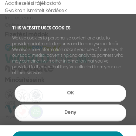
Adatkezelési tájékoztató
Gyakran ismételt kérdések
Impresszum
Online vitarendezés
THIS WEBSITE USES COOKIES
Fizetési módok
We use cookies to personalise content and ads, to
provide social media features and to analyse our traffic.
We also share information about your use of our site with
our social media, advertising and analytics partners who
may combine it with other information that you’ve
provided to them or that they’ve collected from your use
of their services.
Minősítéseink
OK
Deny