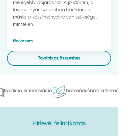
melegebb időjáráshoz. A jó időben, a
tavaszi-nyári szezonban bőrödnek is
másfajta készítményekre van szüksége,
mint télen.
Elolvasom
Tovább az összeshez
tradíció & innováció
harmóniában a természettel
Hírlevél feliratkozás
Hírlevél feliratkozás