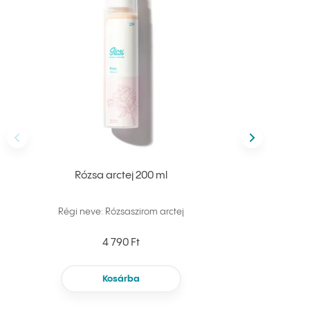
Előző
következő
Rózsa arctej 200 ml
R
Régi neve: Rózsaszirom arctej
Régi 
4 790 Ft
Kosárba