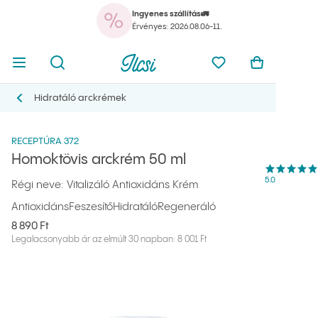
Ingyenes szállítás🚛
A k
Menü megnyitása
Kereső megnyitása
Ilcsi kezdőlap
Kedvencei
Kos
Érvényes: 2026.08.06-11.
A kosarad 
Menü megnyitása
Kereső megnyitása
Ilcsi kezdőlap
Kedvenceim
Kosaram m
Ilcsi kezdőlap
Termékek
Arckrémek
Homoktövis arckrém 50 ml
Hidratáló arckrémek
Hidratáló arckrémek
RECEPTÚRA 372
Homoktövis arckrém 50 ml
Értékelések át
5.0
Régi neve: Vitalizáló Antioxidáns Krém
csillag az ötbő
(
1 vélemény
)
Antioxidáns
Feszesítő
Hidratáló
Regeneráló
8 890 Ft
Legalacsonyabb ár az elmúlt 30 napban: 8 001 Ft