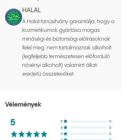
HALAL
A Halal tanúsítvány garantálja, hogy a
kozmetikumok gyártása magas
minőségi és biztonsági előírásoknak
felel meg, nem tartalmaznak alkoholt
(legfeljebb természetesen előforduló
növényi alkoholt) valamint állati
eredetű összetevőket.
Vélemények
Értékelések átlaga:
5
csillag az ötből
Értékelések eloszlása
5
csillag
0
NaN
%
4
csillag
0
NaN
%
3
csillag
0
NaN
%