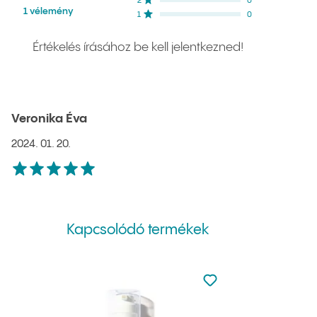
2
csillag
0
NaN
%
1 vélemény
1
csillag
0
NaN
%
Értékelés írásához be kell jelentkezned!
Veronika Éva
2024. 01. 20.
5
csillag
Kapcsolódó termékek
Nincsen hozzáadva a
Hozzáadás a kedvenc