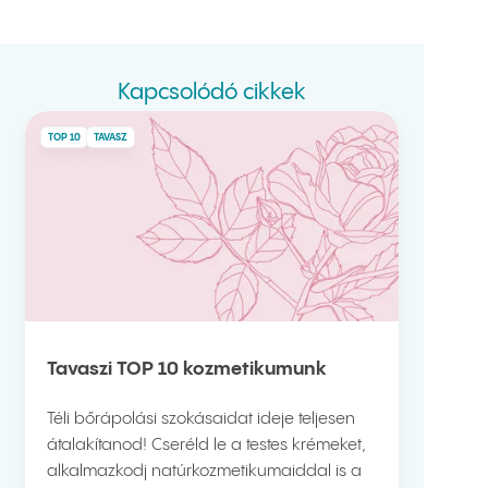
Kapcsolódó cikkek
TOP 10
TAVASZ
Tavaszi TOP 10 kozmetikumunk
Téli bőrápolási szokásaidat ideje teljesen
átalakítanod! Cseréld le a testes krémeket,
alkalmazkodj natúrkozmetikumaiddal is a