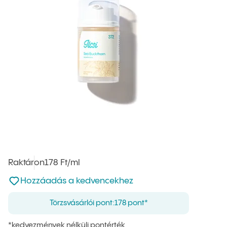
Raktáron
Egységár
178 Ft
/ml
:
Nincsen hozzáadva a kedvencekhez
Hozzáadás a kedvencekhez
Törzsvásárlói pont:
178 pont*
*kedvezmények nélküli pontérték