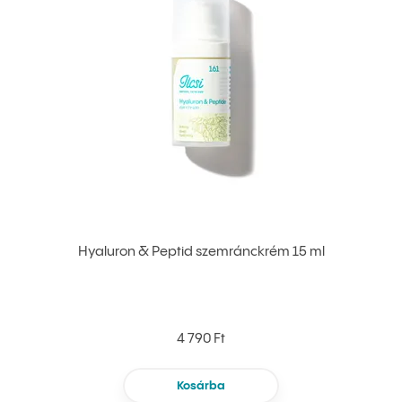
Hyaluron & Peptid szemránckrém 15 ml
4 790 Ft
Kosárba