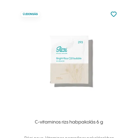
Nincsen hoz
ÚJDONSÁG
Hozzáadás 
C-vitaminos rizs habpakolás 6 g