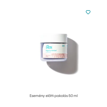
Nincsen hoz
Hozzáadás 
Esemény előtti pakolás 50 ml