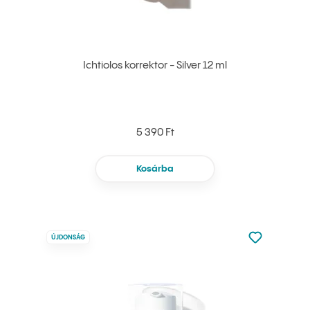
Ichtiolos korrektor - Silver 12 ml
5 390 Ft
Kosárba
Nincsen hoz
ÚJDONSÁG
Hozzáadás 