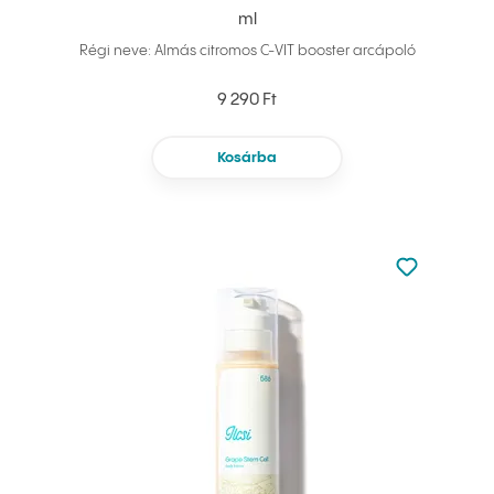
ml
Régi neve: Almás citromos C-VIT booster arcápoló
9 290 Ft
Kosárba
Nincsen hoz
Hozzáadás 