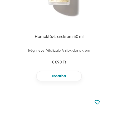
Homoktövis arckrém 50 ml
Régi neve: Vitalizáló Antioxidáns Krém
8 890 Ft
Kosárba
Nincsen hoz
Hozzáadás 