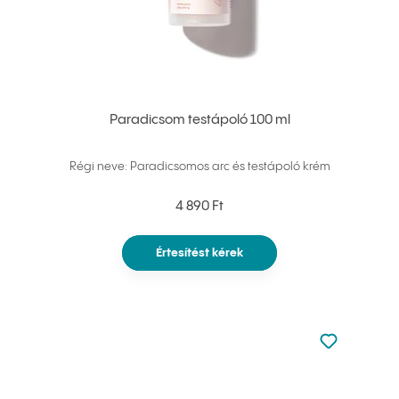
Paradicsom testápoló 100 ml
Régi neve: Paradicsomos arc és testápoló krém
4 890 Ft
Értesítést kérek
Nincsen hoz
Hozzáadás 