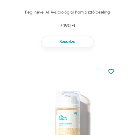
Régi neve: AHA-s biológiai hámlasztó peeling
7 190 Ft
Kosárba
Nincsen hoz
Hozzáadás 