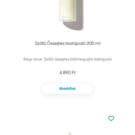
Szőlő Őssejtes testápoló 200 ml
Régi neve: Szőlő őssejtes bőrmegújító testápoló
4 890 Ft
Kosárba
Nincsen hoz
Hozzáadás 