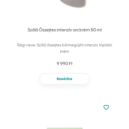
Szőlő Őssejtes intenzív arckrém 50 ml
Régi neve: Szőlő őssejtes bőrmegújító intenzív tápláló
krém
9 990 Ft
Kosárba
Nincsen hoz
Hozzáadás 