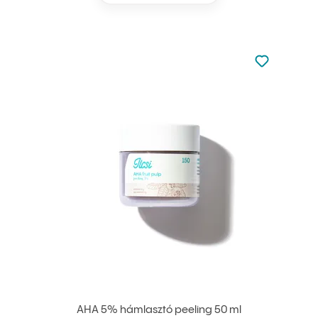
Nincsen hoz
Hozzáadás 
AHA 5% hámlasztó peeling 50 ml