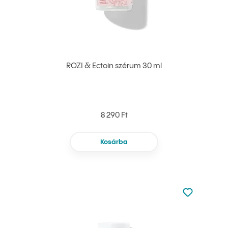
ROZI & Ectoin szérum 30 ml
8 290 Ft
Kosárba
Nincsen hoz
Hozzáadás 