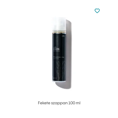
Nincsen hoz
Hozzáadás 
Fekete szappan 100 ml