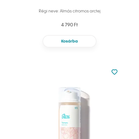
Régi neve: Almás citromos arctej
4 790 Ft
Kosárba
Nincsen hoz
Hozzáadás 