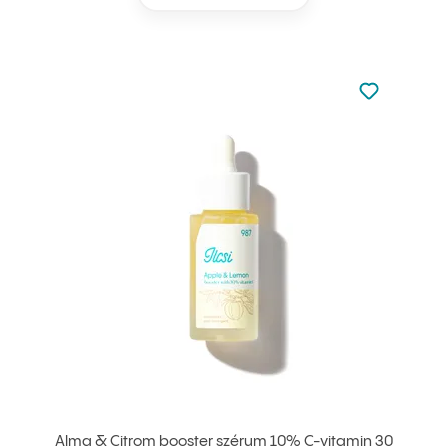
Nincsen hoz
Hozzáadás 
Alma & Citrom booster szérum 10% C-vitamin 30