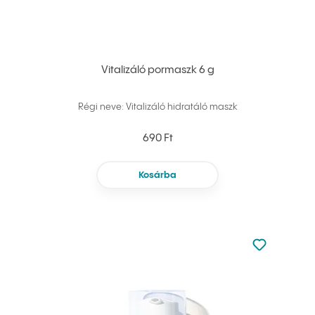
Vitalizáló pormaszk 6 g
Régi neve: Vitalizáló hidratáló maszk
690 Ft
Kosárba
Nincsen hoz
Hozzáadás 