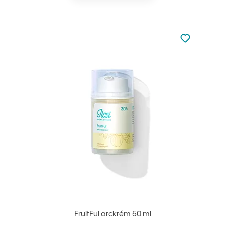
Nincsen hoz
Hozzáadás 
FruitFul arckrém 50 ml