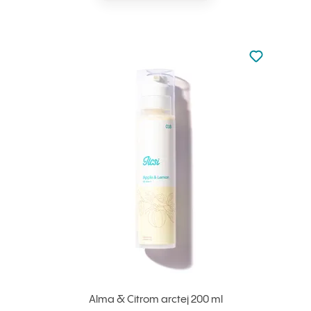
Nincsen hoz
Hozzáadás 
Alma & Citrom arctej 200 ml