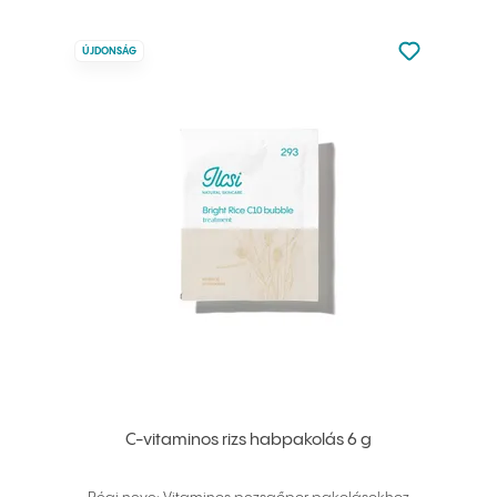
Nincsen hoz
ÚJDONSÁG
Hozzáadás 
C-vitaminos rizs habpakolás 6 g