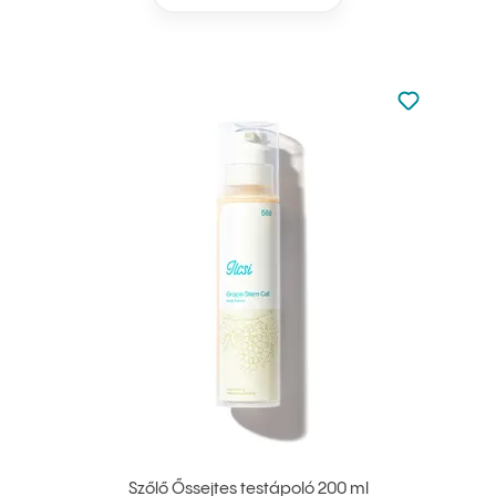
Nincsen hoz
Hozzáadás 
Szőlő Őssejtes testápoló 200 ml