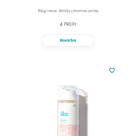
Régi neve: Almás citromos arctej
4 790 Ft
Kosárba
Nincsen hoz
Hozzáadás 