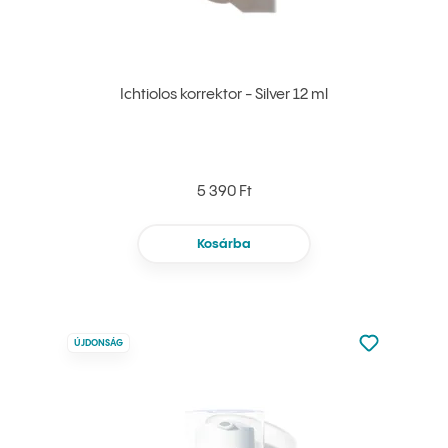
Ichtiolos korrektor - Silver 12 ml
5 390 Ft
Kosárba
Nincsen hoz
ÚJDONSÁG
Hozzáadás 