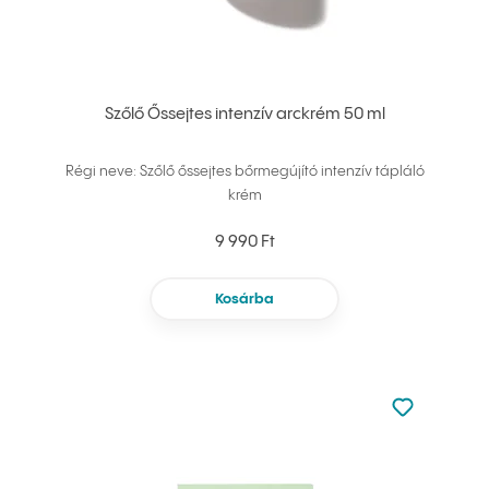
Szőlő Őssejtes intenzív arckrém 50 ml
Régi neve: Szőlő őssejtes bőrmegújító intenzív tápláló
krém
9 990 Ft
Kosárba
Nincsen hoz
Hozzáadás 