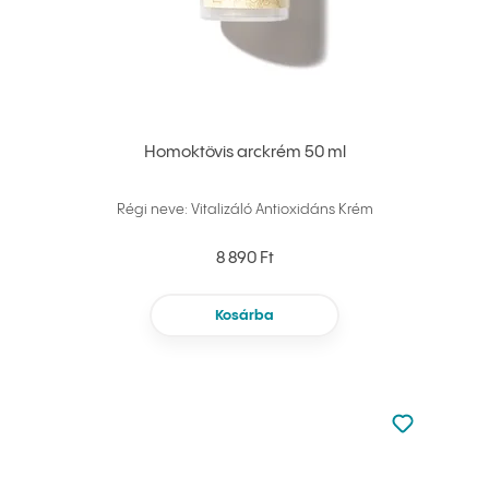
Homoktövis arckrém 50 ml
Régi neve: Vitalizáló Antioxidáns Krém
8 890 Ft
Kosárba
Nincsen hoz
Hozzáadás 