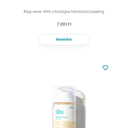
Régi neve: AHA-s biológiai hámlasztó peeling
7 190 Ft
Kosárba
Nincsen hoz
Hozzáadás 