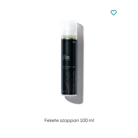
Nincsen hoz
Hozzáadás 
Fekete szappan 100 ml