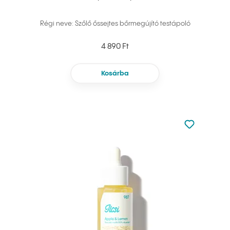
Régi neve: Szőlő őssejtes bőrmegújító testápoló
4 890 Ft
Kosárba
Nincsen hoz
Hozzáadás 