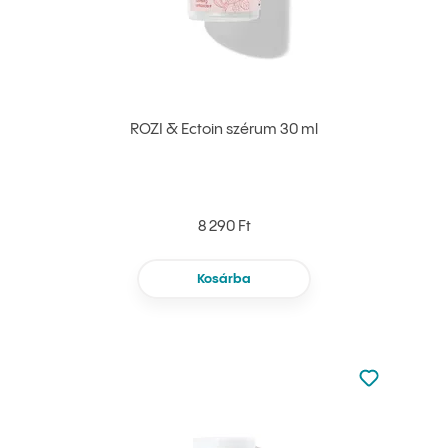
ROZI & Ectoin szérum 30 ml
8 290 Ft
Kosárba
Nincsen hoz
Hozzáadás 