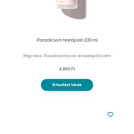
Paradicsom testápoló 100 ml
Régi neve: Paradicsomos arc és testápoló krém
4 890 Ft
Értesítést kérek
Nincsen hoz
Hozzáadás 