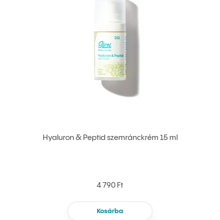
Hyaluron & Peptid szemránckrém 15 ml
4 790 Ft
Kosárba