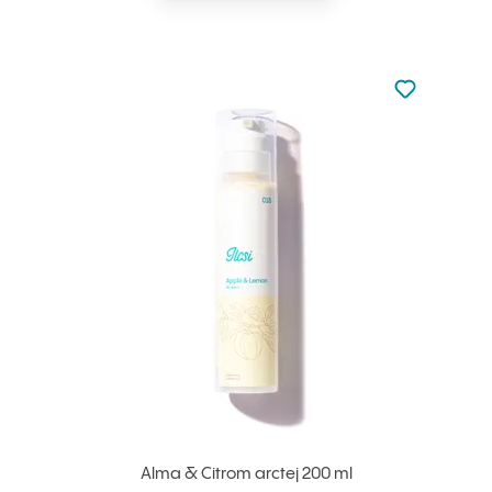
Nincsen hoz
Hozzáadás 
Alma & Citrom arctej 200 ml