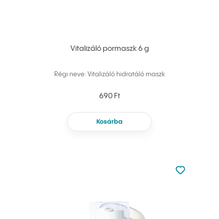
Vitalizáló pormaszk 6 g
Régi neve: Vitalizáló hidratáló maszk
690 Ft
Kosárba
Nincsen hoz
Hozzáadás 