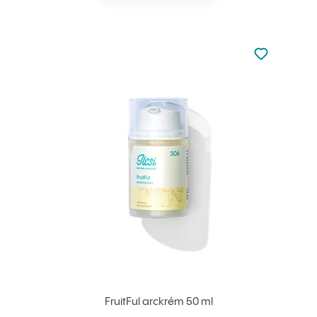
Nincsen hoz
Hozzáadás 
FruitFul arckrém 50 ml