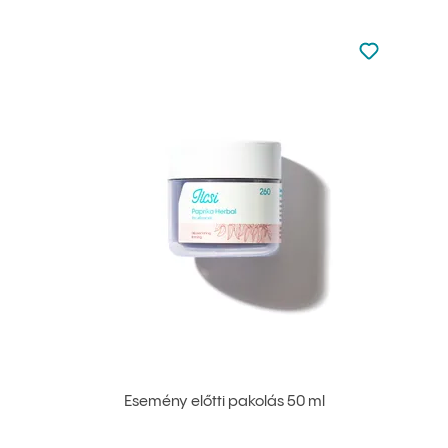
Nincsen hoz
Hozzáadás 
Esemény előtti pakolás 50 ml