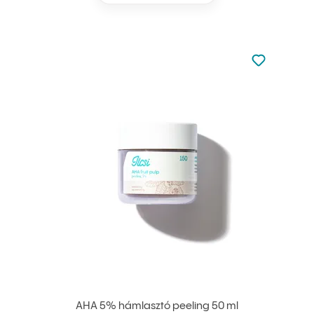
Nincsen hoz
Hozzáadás 
AHA 5% hámlasztó peeling 50 ml