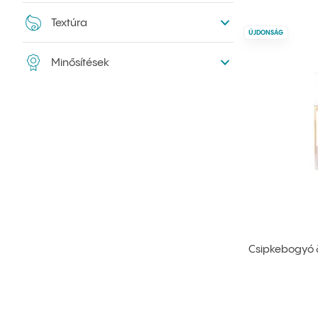
Textúra
ÚJDONSÁG
Minősítések
Csipkebogyó &