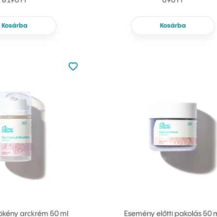
8 190 Ft
690 Ft
Kosárba
Kosárba
Nincsen hozzáadva a kedvencekhez
Hozzáadás a kedvencekhez
kény arckrém 50 ml
Esemény előtti pakolás 50 