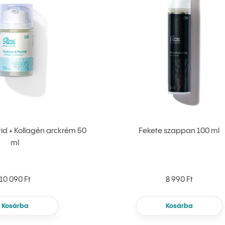
id + Kollagén arckrém 50
Fekete szappan 100 ml
ml
10 090 Ft
8 990 Ft
Kosárba
Kosárba