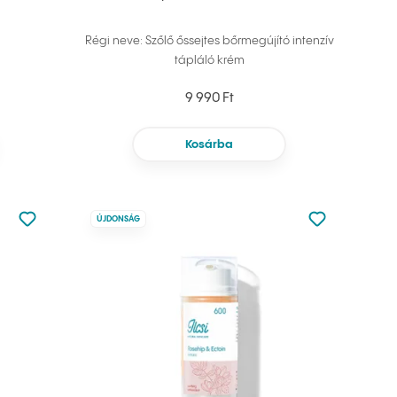
Régi neve: Szőlő őssejtes bőrmegújító intenzív
tápláló krém
9 990 Ft
Kosárba
Nincsen hozzáadva a kedvencekhez
Nincsen hozz
ÚJDONSÁG
Hozzáadás a kedvencekhez
Hozzáadás a