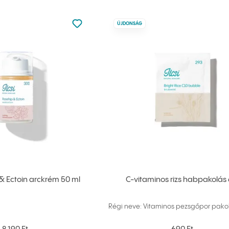
Nincsen hozzáadva a kedvencekhez
ÚJDONSÁG
Hozzáadás a kedvencekhez
 Ectoin arckrém 50 ml
C-vitaminos rizs habpakolás 
Régi neve: Vitaminos pezsgőpor pak