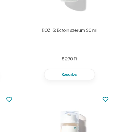
ROZI & Ectoin szérum 30 ml
8 290 Ft
Kosárba
Nincsen hozzáadva a kedvencekhez
Nincsen hozz
Hozzáadás a kedvencekhez
Hozzáadás a