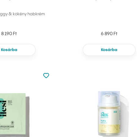
eggy & kökény habkrém
8 190 Ft
6 890 Ft
Kosárba
Kosárba
Nincsen hozzáadva a kedvencekhez
Hozzáadás a kedvencekhez