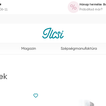

Hónap terméke: Bo
azin
Szépségmanufaktúra
Rutinvarázsló
Törzsvásárlói program
06-11.
Próbáltad már?
Ilcsi kezdőlap
Magazin
Szépségmanufaktúra
ek
Nincsen hozzáadva a kedvencekhez
Hozzáadás a kedvencekhez