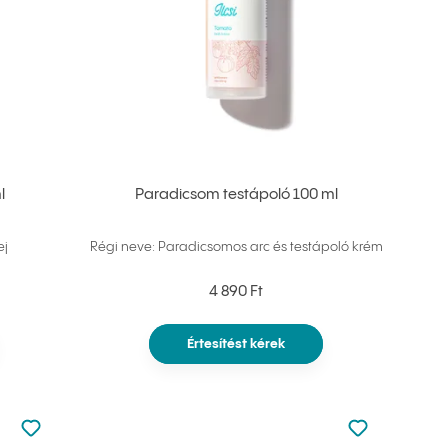
l
Paradicsom testápoló 100 ml
ej
Régi neve: Paradicsomos arc és testápoló krém
4 890 Ft
Értesítést kérek
Nincsen hozzáadva a kedvencekhez
Nincsen hozz
Hozzáadás a kedvencekhez
Hozzáadás a