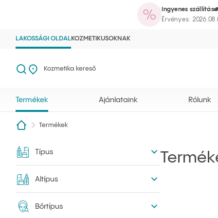
Ingyenes szállítás
Termékek
Ajánlataink
Rólunk
Mag
Ilcsi kezdőlap
Kereső megnyitása
Kozmetika kereső
Érvényes: 2026.08.
LAKOSSÁGI OLDAL
KOZMETIKUSOKNAK
Keresés
Kozmetika kereső
Termékek
Ajánlataink
Rólunk
Termékek
Típus
Szűrés
Termék
Altípus
Bőrtípus