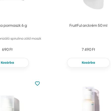
ina pormaszk 6 g
FruitFul arckrém 50 ml
nizáló spirulina zöld maszk
690 Ft
7 490 Ft
Kosárba
Kosárba
Nincsen hozzáadva a kedvencekhez
Hozzáadás a kedvencekhez