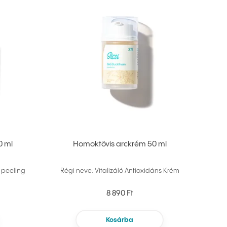
0 ml
Homoktövis arckrém 50 ml
 peeling
Régi neve: Vitalizáló Antioxidáns Krém
8 890 Ft
Kosárba