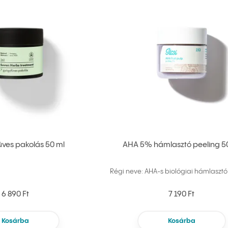
ves pakolás 50 ml
AHA 5% hámlasztó peeling 5
Régi neve: AHA-s biológiai hámlasztó
6 890 Ft
7 190 Ft
Kosárba
Kosárba