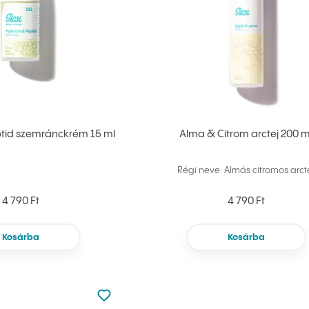
tid szemránckrém 15 ml
Alma & Citrom arctej 200 m
Régi neve: Almás citromos arct
4 790 Ft
4 790 Ft
Kosárba
Kosárba
Nincsen hozzáadva a kedvencekhez
Hozzáadás a kedvencekhez