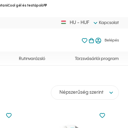
taniCool gél és testápoló💛
A kosarad mé
Kedvenceim
Kosaram meg
Belép
HU - HUF
Kapcsolat
Kedvenceim
Kosaram
Belépés
A kosarad még 
Rutinvarázsló
Törzsvásárlói program
Népszerűség szerint
Nincsen hozzáadva a kedvencekhez
Nincsen hozz
Hozzáadás a kedvencekhez
Hozzáadás a