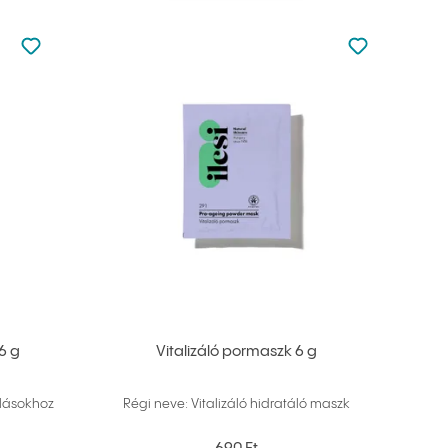
Nincsen hozzáadva a kedvencekhez
Nincsen hozz
Hozzáadás a kedvencekhez
Hozzáadás a
6 g
Vitalizáló pormaszk 6 g
olásokhoz
Régi neve: Vitalizáló hidratáló maszk