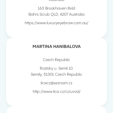
163 Brookhaven Bvld
Bahrs Scrub QLD
,
4207
Australia
https://www.luxuryeyebrow.com.au/
MARTINA HANIBALOVA
Czech Republic
Roztoky u. Semil 10.
Semily
,
51301
Czech Republic
ilcsicz@seznam.cz
http://www.ilcsi.cz/cz/uvod/