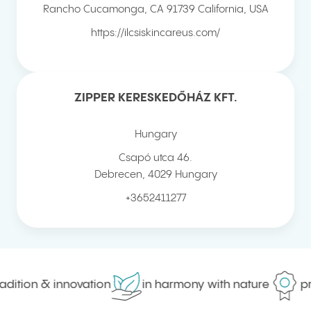
Rancho Cucamonga
,
CA 91739
California, USA
https://ilcsiskincareus.com/
ZIPPER KERESKEDŐHÁZ KFT.
Hungary
Csapó utca 46.
Debrecen
,
4029
Hungary
+3652411277
ion & innovation
in harmony with nature
proven 