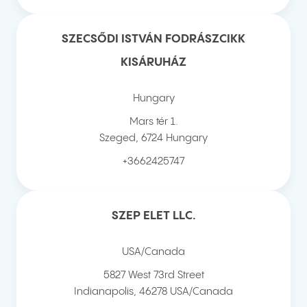
SZECSŐDI ISTVÁN FODRÁSZCIKK
KISÁRUHÁZ
Hungary
Mars tér 1.
Szeged
,
6724
Hungary
+3662425747
SZEP ELET LLC.
USA/Canada
5827 West 73rd Street
Indianapolis
,
46278
USA/Canada