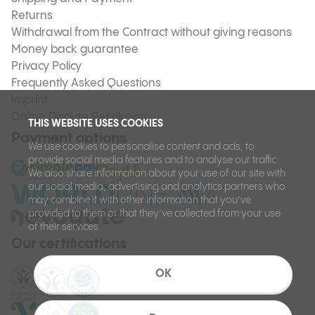
Returns
Withdrawal from the Contract without giving reasons
Money back guarantee
Privacy Policy
Frequently Asked Questions
Imprint
Online Dispute Resolution
THIS WEBSITE USES COOKIES
Payment options
We use cookies to personalise content and ads, to
provide social media features and to analyse our traffic.
We also share information about your use of our site with
our social media, advertising and analytics partners who
may combine it with other information that you’ve
provided to them or that they’ve collected from your use
of their services.
Our certifications
OK