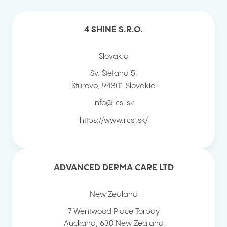
4 SHINE S.R.O.
Slovakia
Sv. Štefana 5.
Štúrovo
,
94301
Slovakia
info@ilcsi.sk
https://www.ilcsi.sk/
ADVANCED DERMA CARE LTD
New Zealand
7 Wentwood Place Torbay
Auckand
,
630
New Zealand