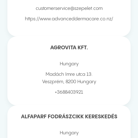
customerservice@szepelet.com
https://www.advanceddermacare.co.nz/
AGROVITA KFT.
Hungary
Madách Imre utca 13.
Veszprém
,
8200
Hungary
+3688403921
ALFAPARF FODRÁSZCIKK KERESKEDÉS
Hungary