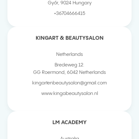
Győr
,
9024
Hungary
+36704666415
KINGART & BEAUTYSALON
Netherlands
Bredeweg 12.
GG Roermond
,
6042
Netherlands
kingartenbeautysalon@gmail.com
www.kingabeautysalon.nl
LM ACADEMY
Australia