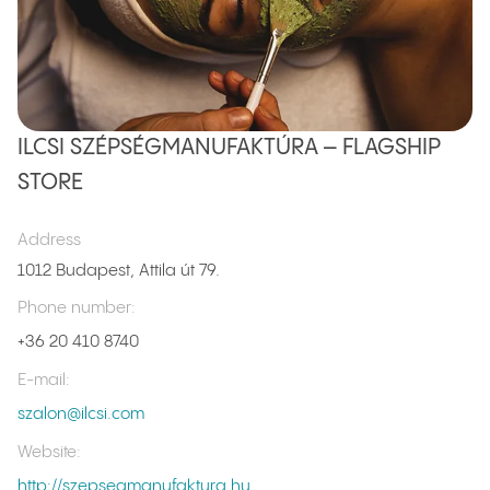
ILCSI SZÉPSÉGMANUFAKTÚRA – FLAGSHIP
STORE
Address
1012 Budapest, Attila út 79.
Phone number
:
+36 20 410 8740
E-mail
:
szalon@ilcsi.com
Website
:
http://szepsegmanufaktura.hu