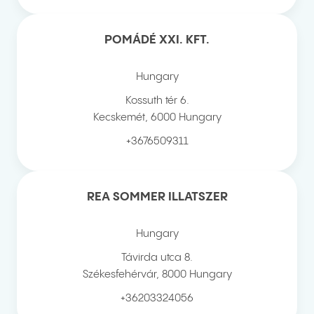
POMÁDÉ XXI. KFT.
Hungary
Kossuth tér 6.
Kecskemét
,
6000
Hungary
+3676509311
REA SOMMER ILLATSZER
Hungary
Távirda utca 8.
Székesfehérvár
,
8000
Hungary
+36203324056