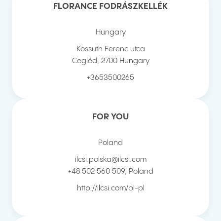
FLORANCE FODRÁSZKELLÉK
Hungary
Kossuth Ferenc utca
Cegléd
,
2700
Hungary
+3653500265
FOR YOU
Poland
ilcsi.polska@ilcsi.com
+48 502 560 509
,
Poland
http://ilcsi.com/pl-pl