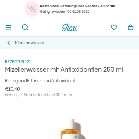
Kostenlose Lieferung über 50 oder 70 EUR *🚛
Ihr
Menü öffnen
Suchmaschine öffnen
Ilcsi Startseite
meine Favo
War
Gültig: zwischen 06-11.08.2026
Ihr
Menü öffnen
Suchmaschine öffnen
Ilcsi Startseite
meine Favo
War
Ilcsi Startseite
Produkte
Gesichtsreiniger
Mizellenwasser mit Antioxidantien 250 ml
Mizellenwasser
Mizellenwasser
REZEPTUR 121
Mizellenwasser mit Antioxidantien 250 ml
Reinigend
Erfrischend
Antioxidant
€10.40
niedrigster Preis in den letzten 30 Tagen