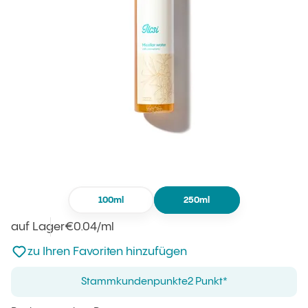
100ml
250ml
auf Lager
Einheitspreis
€0.04
/ml
:
zu den Favoriten nicht hinzugefügt
zu Ihren Favoriten hinzufügen
Stammkundenpunkte
2 Punkt*