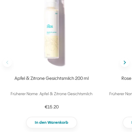
vorherig/e
näc
Apfel & Zitrone Gesichtsmilch 200 ml
Rose
Früherer Name: Apfel & Zitrone Gesichtsmilch
Früherer Na
€15.20
In den Warenkorb