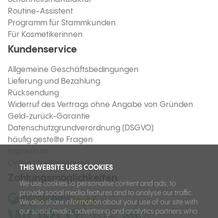
Routine-Assistent
Programm für Stammkunden
Für Kosmetikerinnen
Kundenservice
Allgemeine Geschäftsbedingungen
Lieferung und Bezahlung
Rücksendung
Widerruf des Vertrags ohne Angabe von Gründen
Geld-zurück-Garantie
Datenschutzgrundverordnung (DSGVO)
häufig gestellte Fragen
Impressum
Online Streitbeilegung
THIS WEBSITE USES COOKIES
Zahlungsmöglichkeiten
We use cookies to personalise content and ads, to
provide social media features and to analyse our traffic.
We also share information about your use of our site with
our social media, advertising and analytics partners who