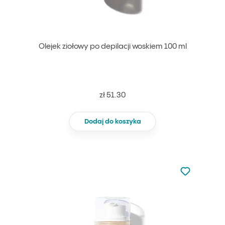
Olejek ziołowy po depilacji woskiem 100 ml
zł 51.30
Dodaj do koszyka
Nie dodano d
Dodaj do u