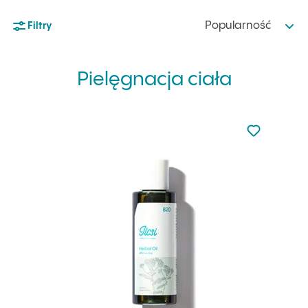
Popularność
Filtry
Pielęgnacja ciała
Nie dodano d
Dodaj do u