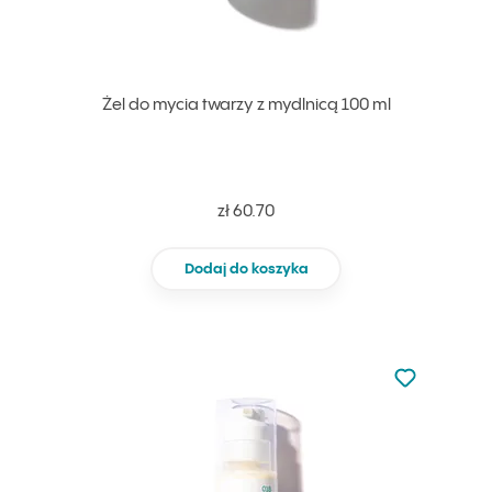
Żel do mycia twarzy z mydlnicą 100 ml
zł 60.70
Dodaj do koszyka
Nie dodano d
Dodaj do u