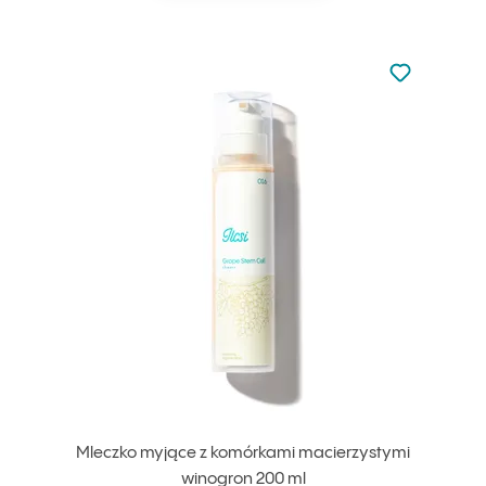
Nie dodano d
Dodaj do u
Mleczko myjące z komórkami macierzystymi
winogron 200 ml