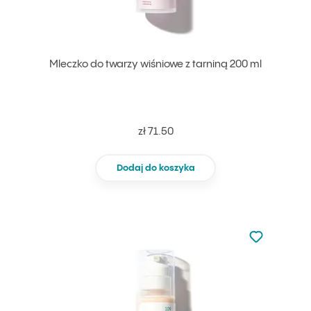
Mleczko do twarzy wiśniowe z tarniną 200 ml
zł 71.50
Dodaj do koszyka
Nie dodano d
Dodaj do u