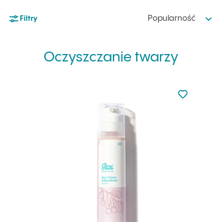
Popularność
Filtry
Oczyszczanie twarzy
Nie dodano d
Dodaj do u