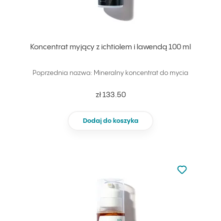
Koncentrat myjący z ichtiolem i lawendą 100 ml
Poprzednia nazwa: Mineralny koncentrat do mycia
zł 133.50
Dodaj do koszyka
Nie dodano d
Dodaj do u