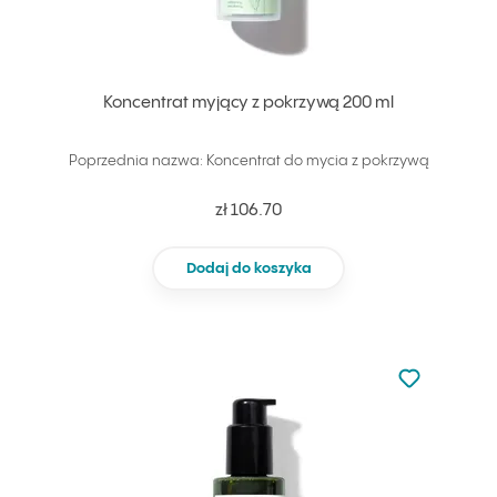
Koncentrat myjący z pokrzywą 200 ml
Poprzednia nazwa: Koncentrat do mycia z pokrzywą
zł 106.70
Dodaj do koszyka
Nie dodano d
Dodaj do u