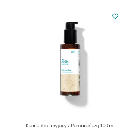
Nie dodano d
Dodaj do u
Koncentrat myjący z Pomarańczą 100 ml