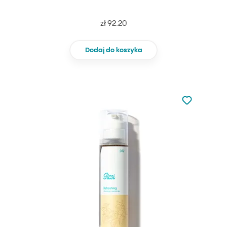
zł 92.20
Dodaj do koszyka
Nie dodano d
Dodaj do u