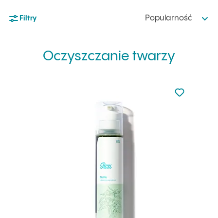
Popularność
Filtry
Oczyszczanie twarzy
Nie dodano d
Dodaj do u