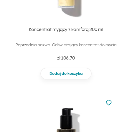
Koncentrat myjący z kamforą 200 ml
Poprzednia nazwa: Odświeżający koncentrat do mycia
zł 106.70
Dodaj do koszyka
Nie dodano d
Dodaj do u