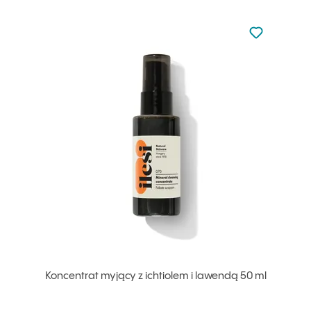
Nie dodano d
Dodaj do u
Koncentrat myjący z ichtiolem i lawendą 50 ml