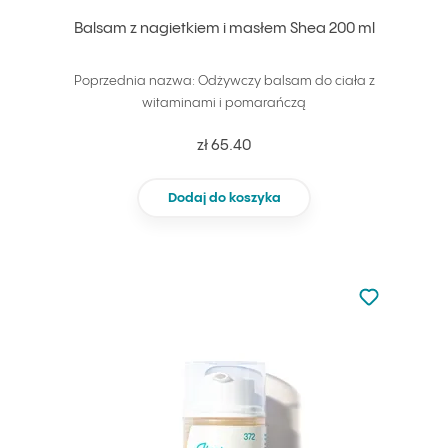
Balsam z nagietkiem i masłem Shea 200 ml
Poprzednia nazwa: Odżywczy balsam do ciała z
witaminami i pomarańczą
zł 65.40
Dodaj do koszyka
Nie dodano d
Dodaj do u