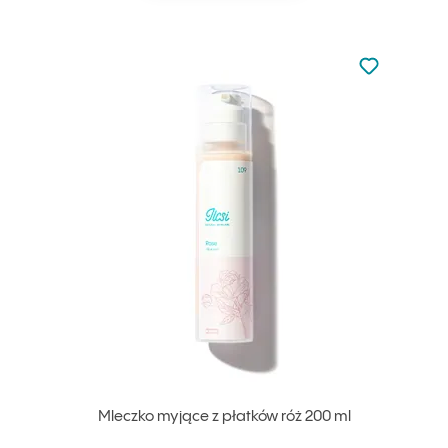
Nie dodano d
Dodaj do u
Mleczko myjące z płatków róż 200 ml