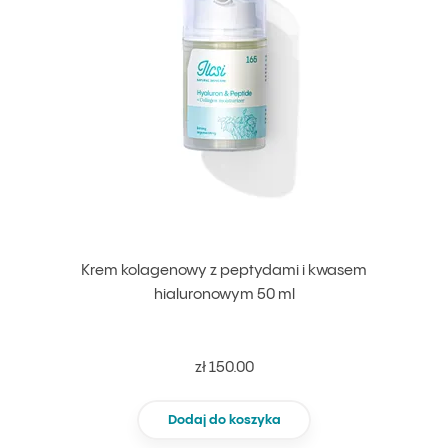
Krem kolagenowy z peptydami i kwasem
hialuronowym 50 ml
zł 150.00
Dodaj do koszyka