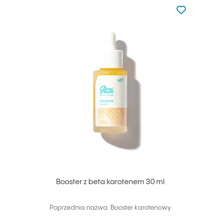
Nie dodano d
Dodaj do u
Booster z beta karotenem 30 ml
Poprzednia nazwa: Booster karotenowy