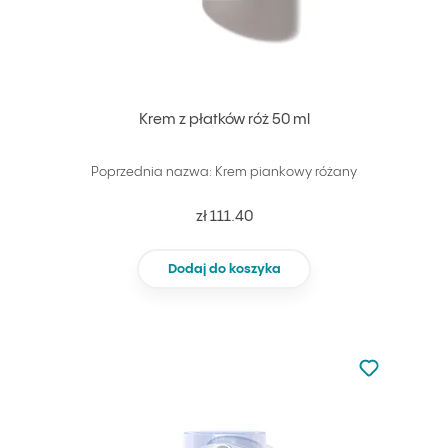
Krem z płatków róż 50 ml
Poprzednia nazwa: Krem piankowy różany
zł 111.40
Dodaj do koszyka
Nie dodano d
Dodaj do u