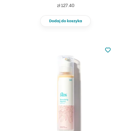
zł 127.40
Dodaj do koszyka
Nie dodano d
Dodaj do u