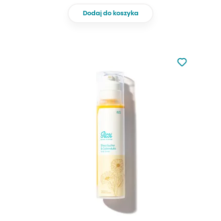
Dodaj do koszyka
Nie dodano d
Dodaj do u