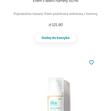
Krem z wiśni i tarniny 50 ml
Poprzednia nazwa: Krem piankowy wiśniowy z tarniną
zł 121.80
Dodaj do koszyka
Nie dodano d
Dodaj do u