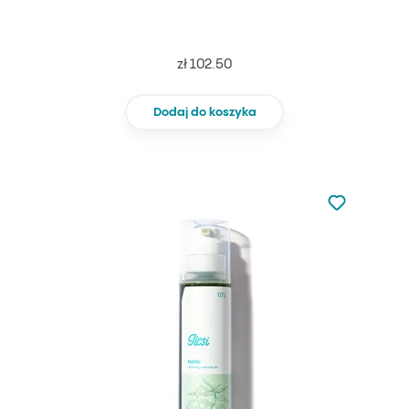
zł 102.50
Dodaj do koszyka
Nie dodano d
Dodaj do u