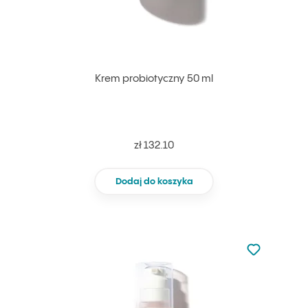
Krem probiotyczny 50 ml
zł 132.10
Dodaj do koszyka
Nie dodano d
Dodaj do u