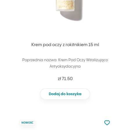
Krem pod oczy z rokitnikiem 15 ml
Poprzednia nazwa: Krem Pod Oczy Witalizująco
Antyoksydacyjna
zł 71.50
Dodaj do koszyka
Nie dodano d
NOWOŚĆ
Dodaj do u