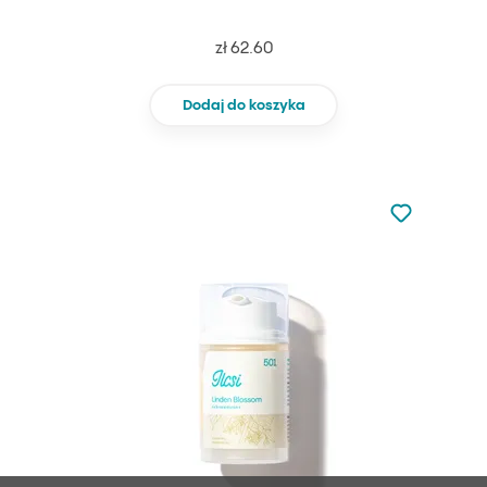
zł 62.60
Dodaj do koszyka
Nie dodano d
Dodaj do u