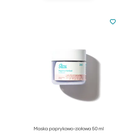
Nie dodano d
Dodaj do u
Maska paprykowo-ziołowa 50 ml