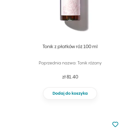
Tonik z płatków róż 100 ml
Poprzednia nazwa: Tonik różany
zł 81.40
Dodaj do koszyka
Nie dodano d
Dodaj do u