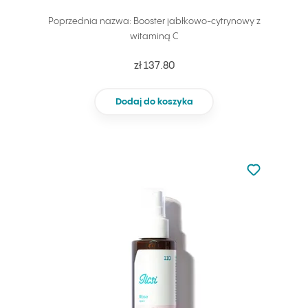
Poprzednia nazwa: Booster jabłkowo-cytrynowy z
witaminą C
zł 137.80
Dodaj do koszyka
Nie dodano d
Dodaj do u