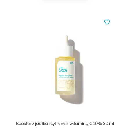
Nie dodano d
Dodaj do u
Booster z jabłka i cytryny z witaminą C 10% 30 ml