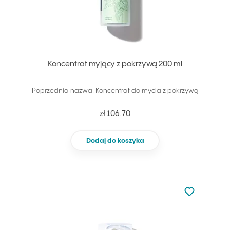
Koncentrat myjący z pokrzywą 200 ml
Poprzednia nazwa: Koncentrat do mycia z pokrzywą
zł 106.70
Dodaj do koszyka
Nie dodano d
Dodaj do u