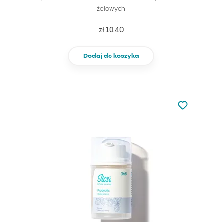
żelowych
zł 10.40
Dodaj do koszyka
Nie dodano d
Dodaj do u