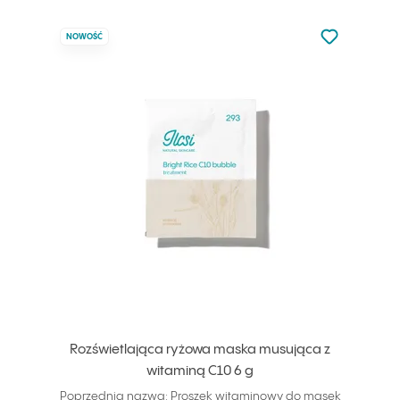
Nie dodano d
NOWOŚĆ
Dodaj do u
Rozświetlająca ryżowa maska musująca z
witaminą C10 6 g
Poprzednia nazwa: Proszek witaminowy do masek