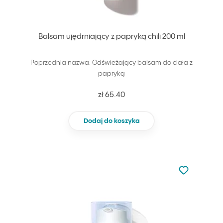
Balsam ujędrniający z papryką chili 200 ml
Poprzednia nazwa: Odświeżający balsam do ciała z
papryką
zł 65.40
Dodaj do koszyka
Nie dodano d
Dodaj do u