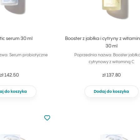
tic serum 30 ml
Booster z jabłka i cytryny z witam
30 ml
zwa: Serum probiotyczne
Poprzednia nazwa: Booster jabł
cytrynowy z witaminą C
zł 142.50
zł 137.80
aj do koszyka
Dodaj do koszyka
Nie dodano do ulubionych
Dodaj do ulubionych