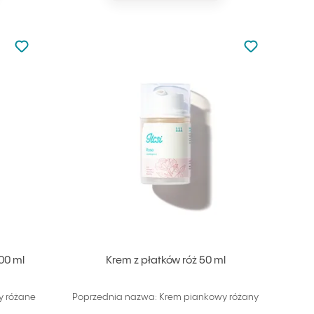
Nie dodano do ulubionych
Nie dodano do
Dodaj do ulubionych
Dodaj do ulu
00 ml
Krem z płatków róż 50 ml
y różane
Poprzednia nazwa: Krem piankowy różany