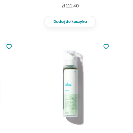
zł 111.40
Dodaj do koszyka
Nie dodano do ulubionych
Nie dodano do
Dodaj do ulubionych
Dodaj do ulu