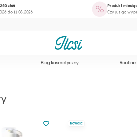
250 zł🚛
Produkt miesiąc
tyczny
Routine Wizard
Strona programu lojalnościowego
026 do 11.08.2026
Czy już go wy
Strona główna Ilcsi
Blog kosmetyczny
Routine
ty
Nie dodano do ulubionych
NOWOŚĆ
Dodaj do ulubionych