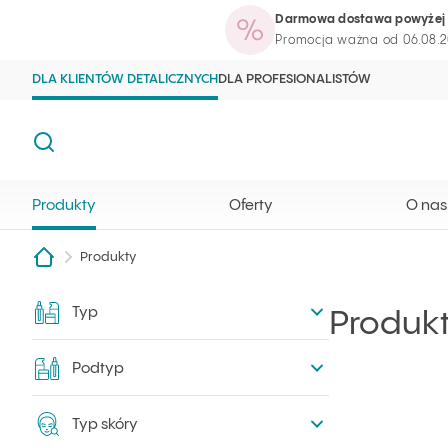
Darmowa dostawa powyżej 
Produkty
Oferty
O nas
Blog kosme
Strona główna Ilcsi
Otwórz wyszukiwarkę
Promocja ważna od 06.08.2
DLA KLIENTÓW DETALICZNYCH
DLA PROFESIONALISTÓW
Szukaj
Produkty
Oferty
O nas
Produkty
Typ
Filtry
Produk
Podtyp
Typ skóry