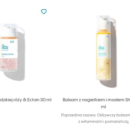
Nie dodano do ulubionych
Dodaj do ulubionych
zikiej róży & Ectoin 30 ml
Balsam z nagietkiem i masłem S
ml
Poprzednia nazwa: Odżywczy balsam 
z witaminami i pomarańczą