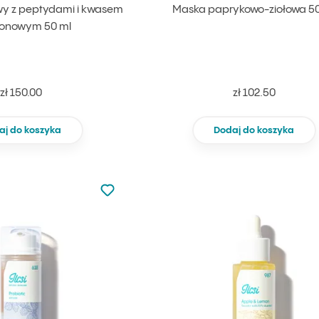
y z peptydami i kwasem
Maska paprykowo-ziołowa 50
ronowym 50 ml
zł 150.00
zł 102.50
aj do koszyka
Dodaj do koszyka
Nie dodano do ulubionych
Dodaj do ulubionych