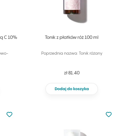
iną C 10%
Tonik z płatków róż 100 ml
kowo-
Poprzednia nazwa: Tonik różany
zł 81.40
Dodaj do koszyka
Nie dodano do ulubionych
Nie dodano do
Dodaj do ulubionych
Dodaj do ulu