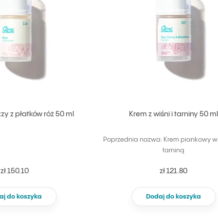
y z płatków róż 50 ml
Krem z wiśni i tarniny 50 m
Poprzednia nazwa: Krem piankowy wi
tarniną
zł 150.10
zł 121.80
aj do koszyka
Dodaj do koszyka