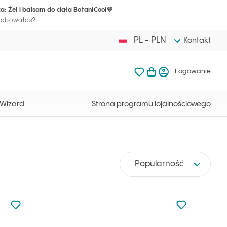
a: Żel i balsam do ciała BotaniCool💛
Twój koszyk j
Ulubione produkty Ilc
Otwórz kosz
Logow
próbowałaś?
PL - PLN
Kontakt
Ulubione produkty Ilcsi
Mój koszyk
Logowanie
Twój koszyk jest ak
 Wizard
Strona programu lojalnościowego
Popularność
Nie dodano do ulubionych
Nie dodano do
Dodaj do ulubionych
Dodaj do ulu