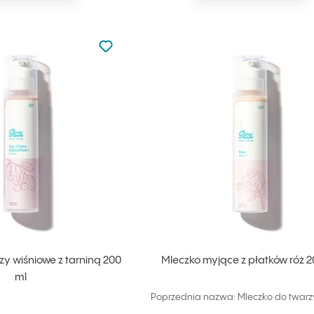
Nie dodano do ulubionych
Dodaj do ulubionych
zy wiśniowe z tarniną 200
Mleczko myjące z płatków róż 2
ml
Poprzednia nazwa: Mleczko do twarz