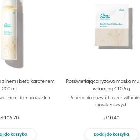
z lnem i beta karotenem
Rozświetlająca ryżowa maska mu
200 ml
witaminą C10 6 g
wa: Krem do masażu z lnu
Poprzednia nazwa: Proszek witami
masek żelowych
zł 106.70
zł 10.40
aj do koszyka
Dodaj do koszyka