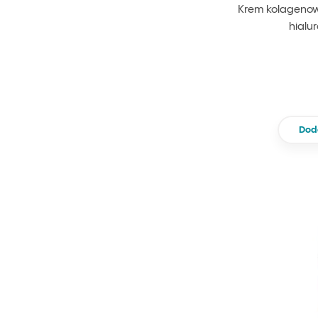
Krem kolagenow
hialu
Dod