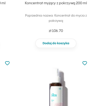
 ml
Koncentrat myjący z pokrzywą 200 ml
Poprzednia nazwa: Koncentrat do mycia z
pokrzywą
zł 106.70
Dodaj do koszyka
Nie dodano do ulubionych
Nie dodano do
Dodaj do ulubionych
Dodaj do ulu