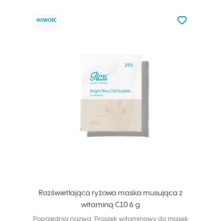
Nie dodano d
NOWOŚĆ
Dodaj do u
Rozświetlająca ryżowa maska musująca z
witaminą C10 6 g
Poprzednia nazwa: Proszek witaminowy do masek