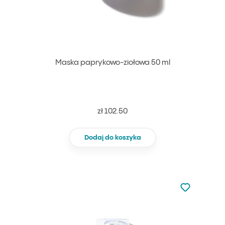
Maska paprykowo-ziołowa 50 ml
zł 102.50
Dodaj do koszyka
Nie dodano d
Dodaj do u