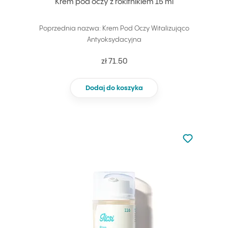
Krem pod oczy z rokitnikiem 15 ml
Poprzednia nazwa: Krem Pod Oczy Witalizująco
Antyoksydacyjna
zł 71.50
Dodaj do koszyka
Nie dodano d
Dodaj do u