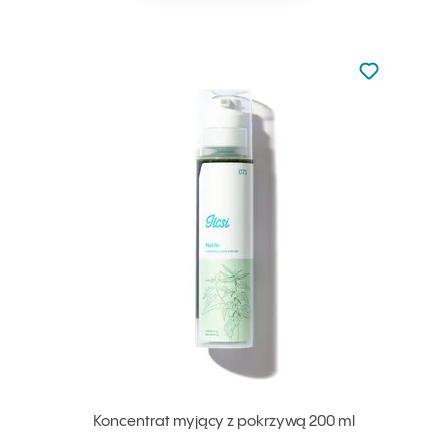
Nie dodano d
Dodaj do u
Koncentrat myjący z pokrzywą 200 ml