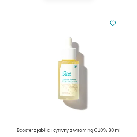
Nie dodano d
Dodaj do u
Booster z jabłka i cytryny z witaminą C 10% 30 ml