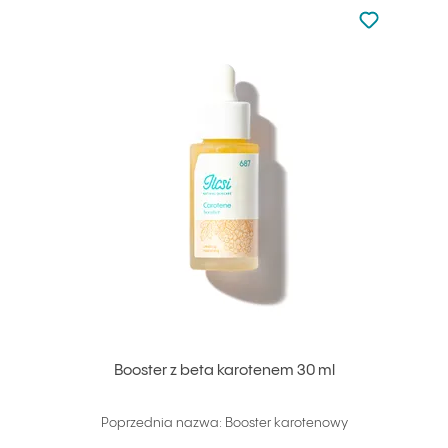
Nie dodano d
Dodaj do u
Booster z beta karotenem 30 ml
Poprzednia nazwa: Booster karotenowy