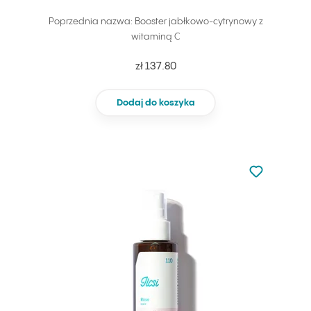
Poprzednia nazwa: Booster jabłkowo-cytrynowy z
witaminą C
zł 137.80
Dodaj do koszyka
Nie dodano d
Dodaj do u