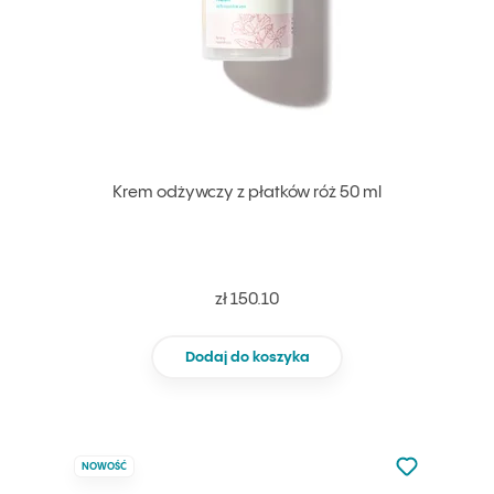
Krem odżywczy z płatków róż 50 ml
zł 150.10
Dodaj do koszyka
Nie dodano d
NOWOŚĆ
Dodaj do u