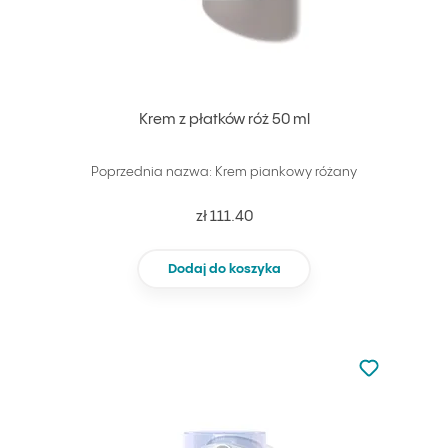
Krem z płatków róż 50 ml
Poprzednia nazwa: Krem piankowy różany
zł 111.40
Dodaj do koszyka
Nie dodano d
Dodaj do u