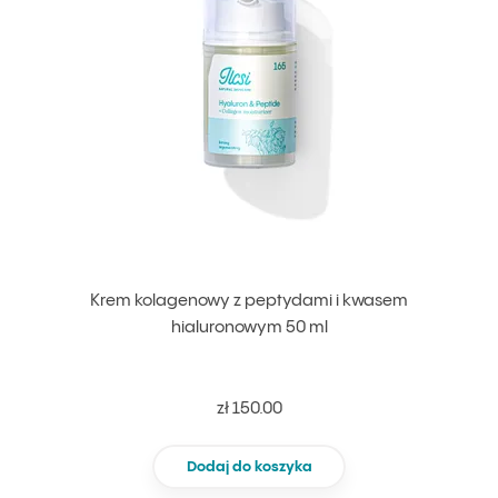
Krem kolagenowy z peptydami i kwasem
hialuronowym 50 ml
zł 150.00
Dodaj do koszyka