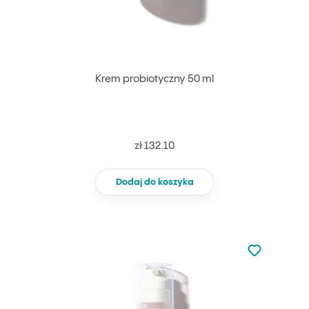
Krem probiotyczny 50 ml
zł 132.10
Dodaj do koszyka
Nie dodano d
Dodaj do u