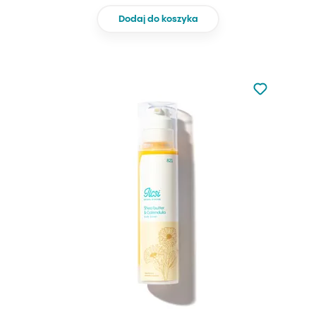
Dodaj do koszyka
Nie dodano d
Dodaj do u