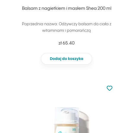
Balsam z nagietkiem i masłem Shea 200 ml
Poprzednia nazwa: Odżywczy balsam do ciała z
witaminami i pomarańczą
zł 65.40
Dodaj do koszyka
Nie dodano d
Dodaj do u