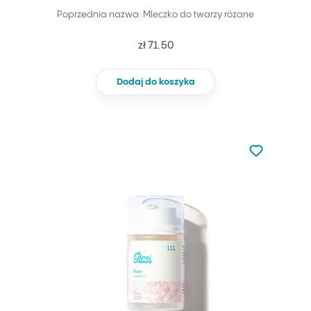
Poprzednia nazwa: Mleczko do twarzy różane
zł 71.50
Dodaj do koszyka
Nie dodano d
Dodaj do u