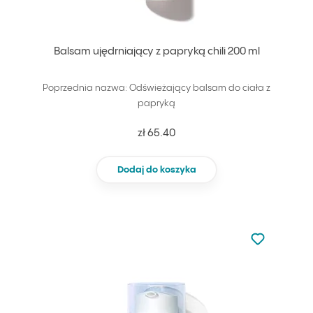
Balsam ujędrniający z papryką chili 200 ml
Poprzednia nazwa: Odświeżający balsam do ciała z
papryką
zł 65.40
Dodaj do koszyka
Nie dodano d
Dodaj do u