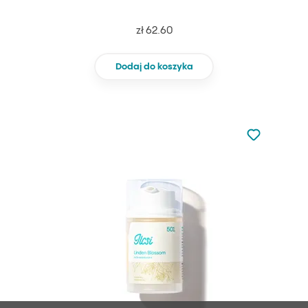
zł 62.60
Dodaj do koszyka
Nie dodano d
Dodaj do u