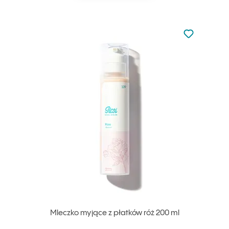
Nie dodano d
Dodaj do u
Mleczko myjące z płatków róż 200 ml