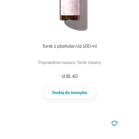
Tonik z płatków róż 100 ml
Poprzednia nazwa: Tonik różany
zł 81.40
Dodaj do koszyka
Nie dodano d
Dodaj do u