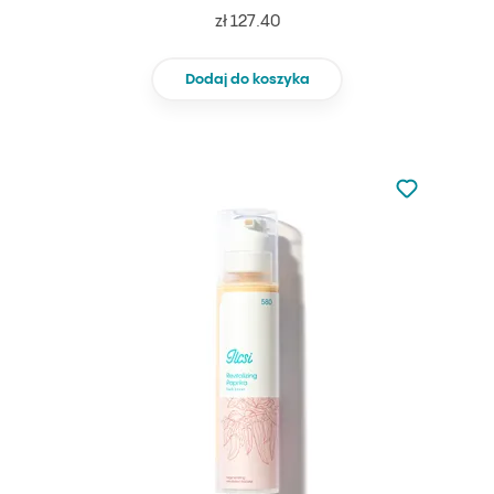
zł 127.40
Dodaj do koszyka
Nie dodano d
Dodaj do u