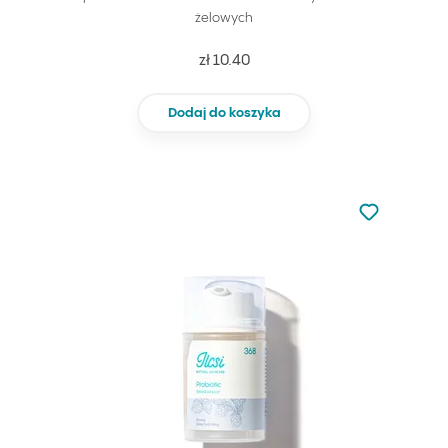
żelowych
zł 10.40
Dodaj do koszyka
Nie dodano d
Dodaj do u