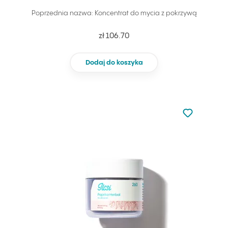
Poprzednia nazwa: Koncentrat do mycia z pokrzywą
zł 106.70
Dodaj do koszyka
Nie dodano d
Dodaj do u