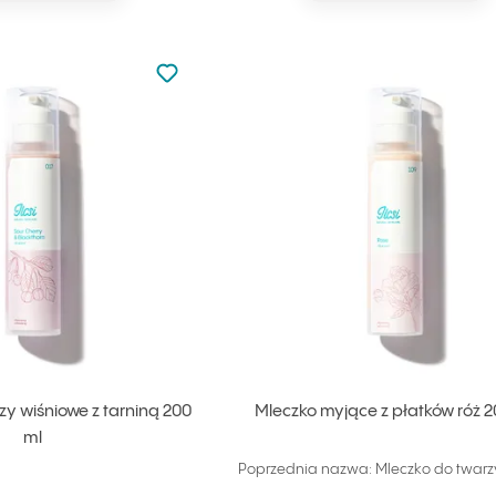
Nie dodano do ulubionych
Dodaj do ulubionych
zy wiśniowe z tarniną 200
Mleczko myjące z płatków róż 2
ml
Poprzednia nazwa: Mleczko do twarz