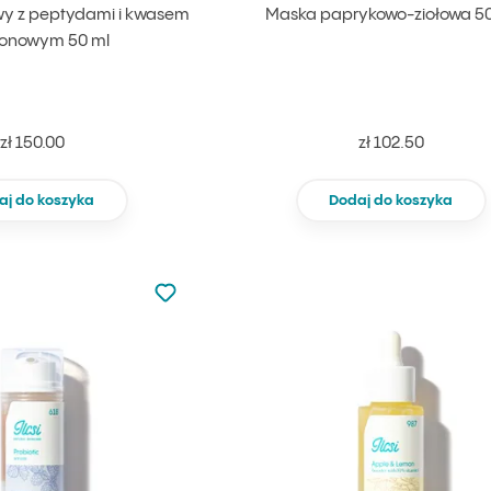
y z peptydami i kwasem
Maska paprykowo-ziołowa 50
ronowym 50 ml
zł 150.00
zł 102.50
aj do koszyka
Dodaj do koszyka
Nie dodano do ulubionych
Dodaj do ulubionych