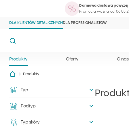
Darmowa dostawa powyżej 
Produkty
Oferty
O nas
Blog kosme
Strona główna Ilcsi
Otwórz wyszukiwarkę
Promocja ważna od 06.08.2
DLA KLIENTÓW DETALICZNYCH
DLA PROFESIONALISTÓW
Szukaj
Produkty
Oferty
O nas
Produkty
Typ
Filtry
Produk
Podtyp
Typ skóry