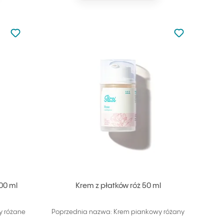
Nie dodano do ulubionych
Nie dodano do
Dodaj do ulubionych
Dodaj do ulu
00 ml
Krem z płatków róż 50 ml
y różane
Poprzednia nazwa: Krem piankowy różany