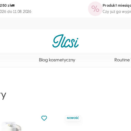
250 zł🚛
Produkt miesiąc
tyczny
Routine Wizard
Strona programu lojalnościowego
026 do 11.08.2026
Czy już go wy
Strona główna Ilcsi
Blog kosmetyczny
Routine
ty
Nie dodano do ulubionych
NOWOŚĆ
Dodaj do ulubionych