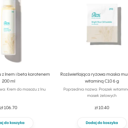
z lnem i beta karotenem
Rozświetlająca ryżowa maska mu
200 ml
witaminą C10 6 g
wa: Krem do masażu z lnu
Poprzednia nazwa: Proszek witami
masek żelowych
zł 106.70
zł 10.40
aj do koszyka
Dodaj do koszyka