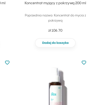
 ml
Koncentrat myjący z pokrzywą 200 ml
Poprzednia nazwa: Koncentrat do mycia z
pokrzywą
zł 106.70
Dodaj do koszyka
Nie dodano do ulubionych
Nie dodano do
Dodaj do ulubionych
Dodaj do ulu