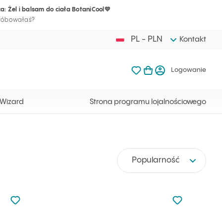
a: Żel i balsam do ciała BotaniCool💛
Twój koszyk j
Ulubione produkty Ilc
Otwórz kosz
Logow
próbowałaś?
PL - PLN
Kontakt
Ulubione produkty Ilcsi
Mój koszyk
Logowanie
Twój koszyk jest ak
 Wizard
Strona programu lojalnościowego
Popularność
Nie dodano do ulubionych
Nie dodano do
Dodaj do ulubionych
Dodaj do ulu