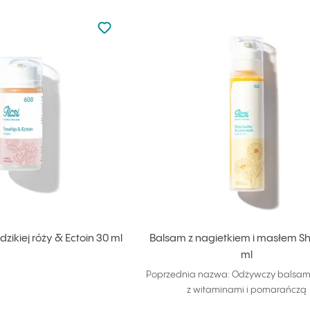
Nie dodano do ulubionych
Dodaj do ulubionych
zikiej róży & Ectoin 30 ml
Balsam z nagietkiem i masłem S
ml
Poprzednia nazwa: Odżywczy balsam 
z witaminami i pomarańczą