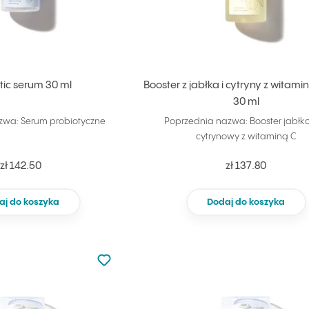
tic serum 30 ml
Booster z jabłka i cytryny z witam
30 ml
zwa: Serum probiotyczne
Poprzednia nazwa: Booster jabł
cytrynowy z witaminą C
zł 142.50
zł 137.80
aj do koszyka
Dodaj do koszyka
Nie dodano do ulubionych
Dodaj do ulubionych