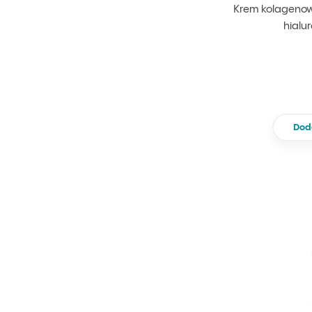
Krem kolagenow
hialu
Dod