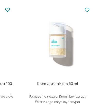
Nie dodano do ulubionych
Nie dodano do
Dodaj do ulubionych
Dodaj do ulu
hea 200
Krem z rokitnikiem 50 ml
do ciała
Poprzednia nazwa: Krem Nawilżający
Witalizująco Antyoksydacyjna