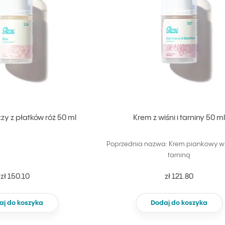
y z płatków róż 50 ml
Krem z wiśni i tarniny 50 m
Poprzednia nazwa: Krem piankowy wi
tarniną
zł 150.10
zł 121.80
aj do koszyka
Dodaj do koszyka