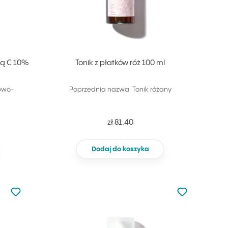
iną C 10%
Tonik z płatków róż 100 ml
kowo-
Poprzednia nazwa: Tonik różany
zł 81.40
Dodaj do koszyka
Nie dodano do ulubionych
Nie dodano do
Dodaj do ulubionych
Dodaj do ulu