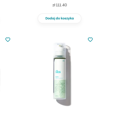
zł 111.40
Dodaj do koszyka
Nie dodano do ulubionych
Nie dodano do
Dodaj do ulubionych
Dodaj do ulu