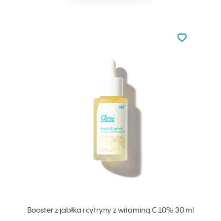
Nie dodano d
Dodaj do u
Booster z jabłka i cytryny z witaminą C 10% 30 ml