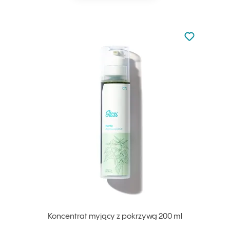
Nie dodano d
Dodaj do u
Koncentrat myjący z pokrzywą 200 ml