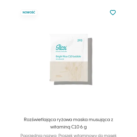
Nie dodano d
NOWOŚĆ
Dodaj do u
Rozświetlająca ryżowa maska musująca z
witaminą C10 6 g
Poprzednia nazwa: Proszek witaminowy do masek