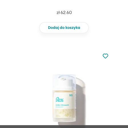
zł 62.60
Dodaj do koszyka
Nie dodano d
Dodaj do u