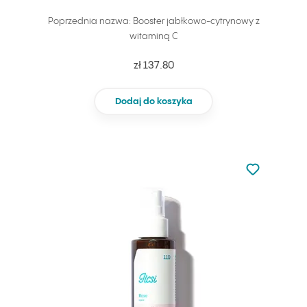
Poprzednia nazwa: Booster jabłkowo-cytrynowy z
witaminą C
zł 137.80
Dodaj do koszyka
Nie dodano d
Dodaj do u