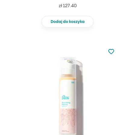
zł 127.40
Dodaj do koszyka
Nie dodano d
Dodaj do u