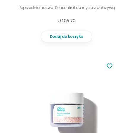
Poprzednia nazwa: Koncentrat do mycia z pokrzywą
zł 106.70
Dodaj do koszyka
Nie dodano d
Dodaj do u