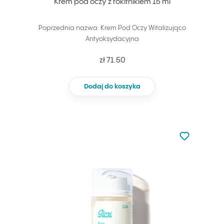
Krem pod oczy z rokitnikiem 15 ml
Poprzednia nazwa: Krem Pod Oczy Witalizująco
Antyoksydacyjna
zł 71.50
Dodaj do koszyka
Nie dodano d
Dodaj do u