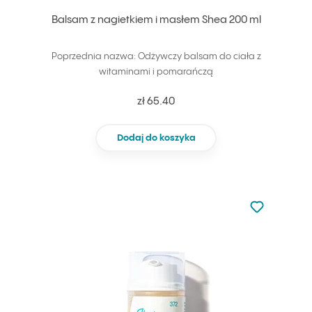
Balsam z nagietkiem i masłem Shea 200 ml
Poprzednia nazwa: Odżywczy balsam do ciała z
witaminami i pomarańczą
zł 65.40
Dodaj do koszyka
Nie dodano d
Dodaj do u