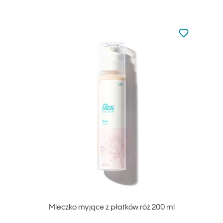
Nie dodano d
Dodaj do u
Mleczko myjące z płatków róż 200 ml