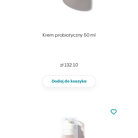
Krem probiotyczny 50 ml
zł 132.10
Dodaj do koszyka
Nie dodano d
Dodaj do u