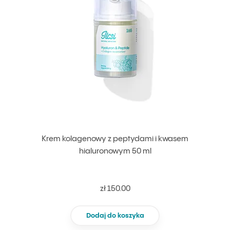
Krem kolagenowy z peptydami i kwasem
hialuronowym 50 ml
zł 150.00
Dodaj do koszyka