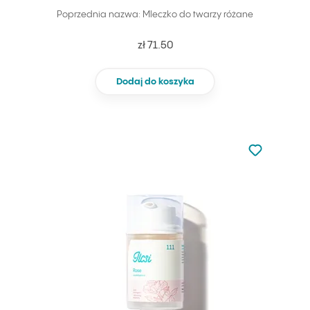
Poprzednia nazwa: Mleczko do twarzy różane
zł 71.50
Dodaj do koszyka
Nie dodano d
Dodaj do u