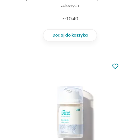
żelowych
zł 10.40
Dodaj do koszyka
Nie dodano d
Dodaj do u