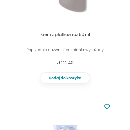
Krem z płatków róż 50 ml
Poprzednia nazwa: Krem piankowy różany
zł 111.40
Dodaj do koszyka
Nie dodano d
Dodaj do u