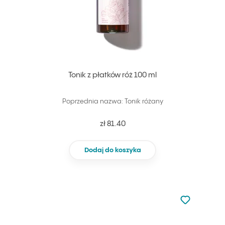
Tonik z płatków róż 100 ml
Poprzednia nazwa: Tonik różany
zł 81.40
Dodaj do koszyka
Nie dodano d
Dodaj do u