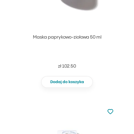
Maska paprykowo-ziołowa 50 ml
zł 102.50
Dodaj do koszyka
Nie dodano d
Dodaj do u