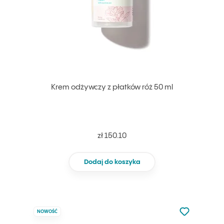
Krem odżywczy z płatków róż 50 ml
zł 150.10
Dodaj do koszyka
Nie dodano d
NOWOŚĆ
Dodaj do u