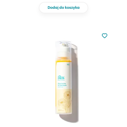
Dodaj do koszyka
Nie dodano d
Dodaj do u