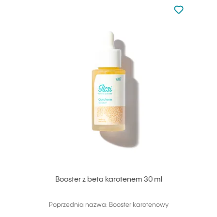
Nie dodano d
Dodaj do u
Booster z beta karotenem 30 ml
Poprzednia nazwa: Booster karotenowy