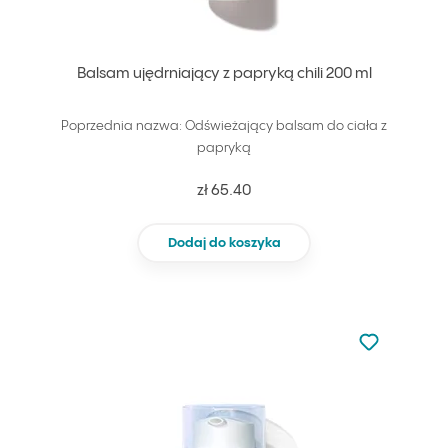
Balsam ujędrniający z papryką chili 200 ml
Poprzednia nazwa: Odświeżający balsam do ciała z
papryką
zł 65.40
Dodaj do koszyka
Nie dodano d
Dodaj do u