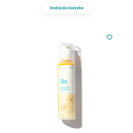
Dodaj do koszyka
Nie dodano d
Dodaj do u