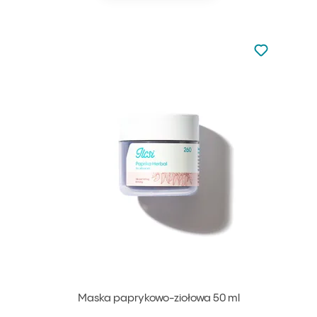
Nie dodano d
Dodaj do u
Maska paprykowo-ziołowa 50 ml