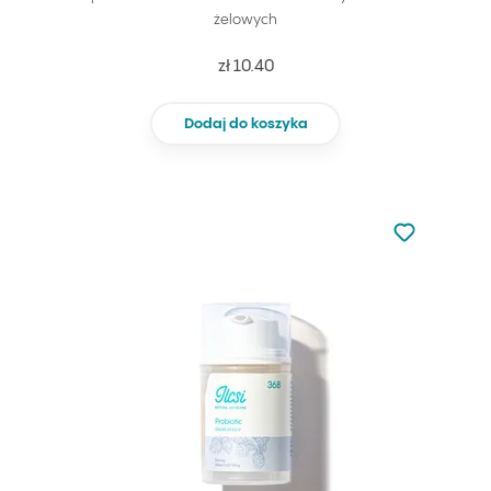
żelowych
zł 10.40
Dodaj do koszyka
Nie dodano d
Dodaj do u