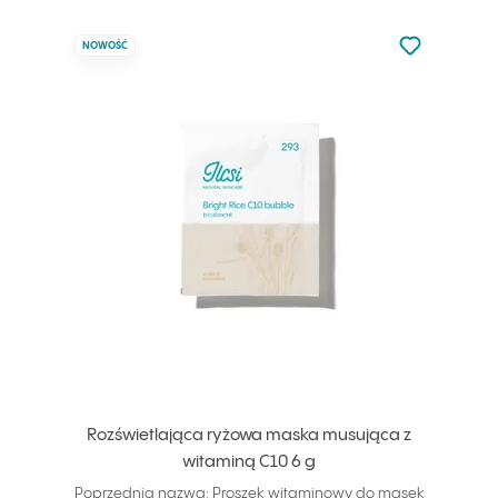
Nie dodano d
NOWOŚĆ
Dodaj do u
Rozświetlająca ryżowa maska musująca z
witaminą C10 6 g
Poprzednia nazwa: Proszek witaminowy do masek