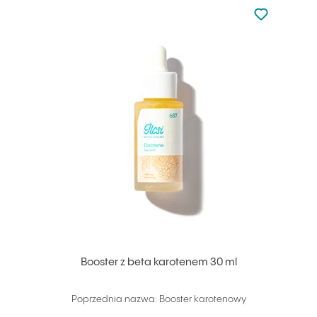
Nie dodano d
Dodaj do u
Booster z beta karotenem 30 ml
Poprzednia nazwa: Booster karotenowy