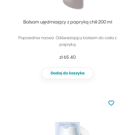
Balsam ujędrniający z papryką chili 200 ml
Poprzednia nazwa: Odświeżający balsam do ciała z
papryką
zł 65.40
Dodaj do koszyka
Nie dodano d
Dodaj do u