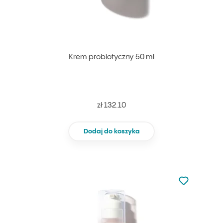
Krem probiotyczny 50 ml
zł 132.10
Dodaj do koszyka
Nie dodano d
Dodaj do u