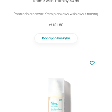
Krem z wiśni i tarniny 50 ml
Poprzednia nazwa: Krem piankowy wiśniowy z tarniną
zł 121.80
Dodaj do koszyka
Nie dodano d
Dodaj do u