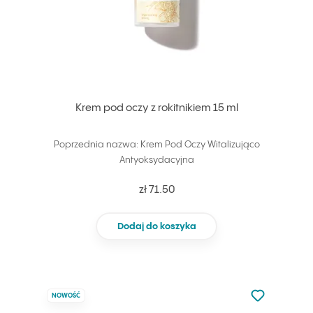
Krem pod oczy z rokitnikiem 15 ml
Poprzednia nazwa: Krem Pod Oczy Witalizująco
Antyoksydacyjna
zł 71.50
Dodaj do koszyka
Nie dodano d
NOWOŚĆ
Dodaj do u