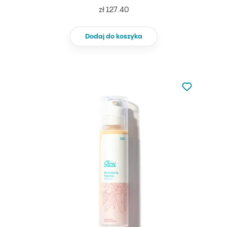
zł 127.40
Dodaj do koszyka
Nie dodano d
Dodaj do u