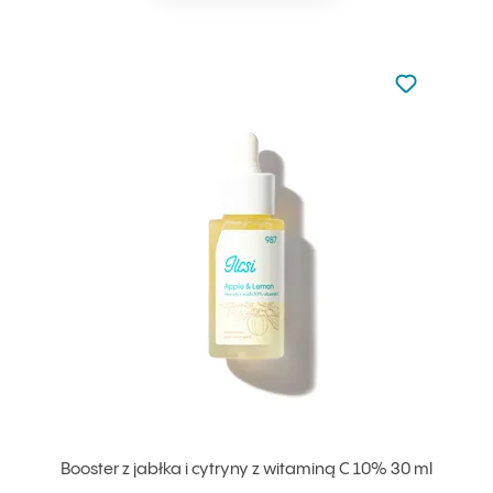
Nie dodano d
Dodaj do u
Booster z jabłka i cytryny z witaminą C 10% 30 ml