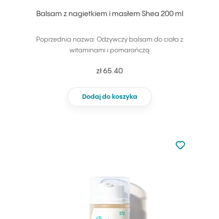
Balsam z nagietkiem i masłem Shea 200 ml
Poprzednia nazwa: Odżywczy balsam do ciała z
witaminami i pomarańczą
zł 65.40
Dodaj do koszyka
Nie dodano d
Dodaj do u