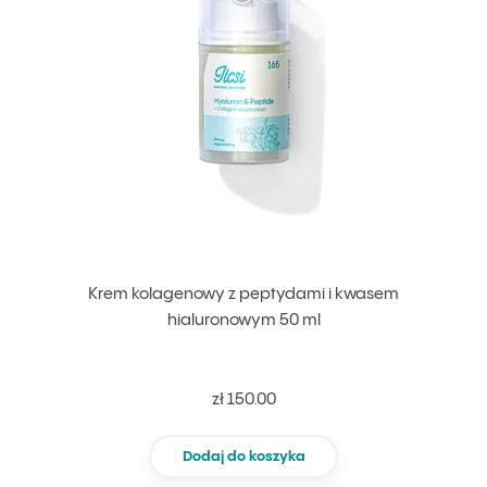
Krem kolagenowy z peptydami i kwasem
hialuronowym 50 ml
zł 150.00
Dodaj do koszyka