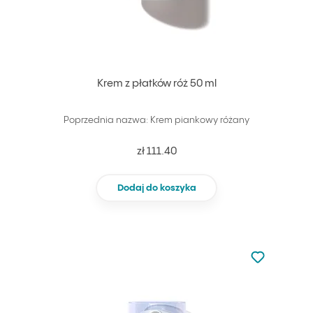
Krem z płatków róż 50 ml
Poprzednia nazwa: Krem piankowy różany
zł 111.40
Dodaj do koszyka
Nie dodano d
Dodaj do u