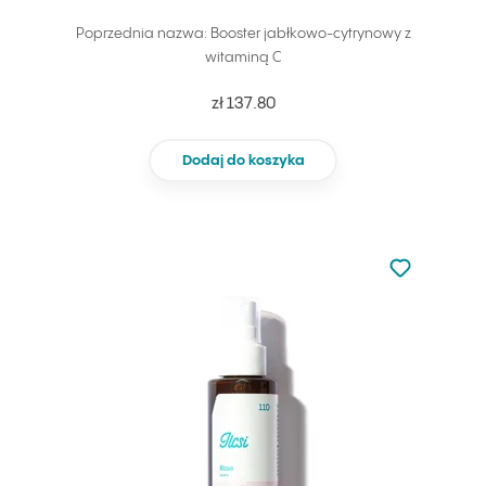
Poprzednia nazwa: Booster jabłkowo-cytrynowy z
witaminą C
zł 137.80
Dodaj do koszyka
Nie dodano d
Dodaj do u