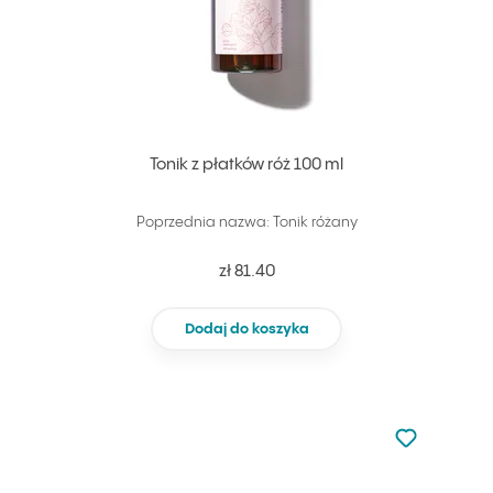
Tonik z płatków róż 100 ml
Poprzednia nazwa: Tonik różany
zł 81.40
Dodaj do koszyka
Nie dodano d
Dodaj do u