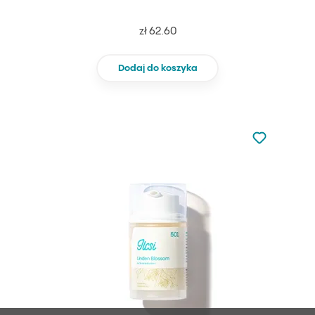
zł 62.60
Dodaj do koszyka
Nie dodano d
Dodaj do u