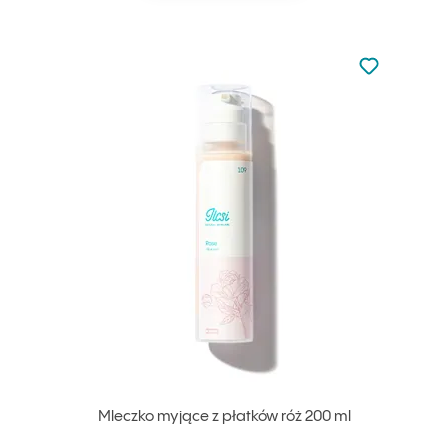
Nie dodano d
Dodaj do u
Mleczko myjące z płatków róż 200 ml