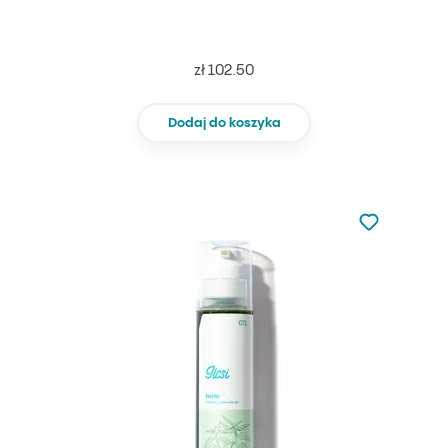
zł 102.50
Dodaj do koszyka
Nie dodano d
Dodaj do u