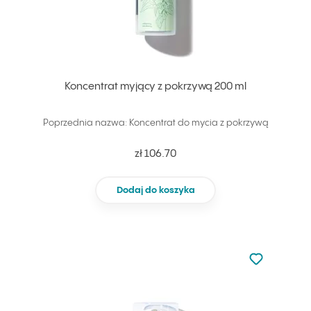
Koncentrat myjący z pokrzywą 200 ml
Poprzednia nazwa: Koncentrat do mycia z pokrzywą
zł 106.70
Dodaj do koszyka
Nie dodano d
Dodaj do u