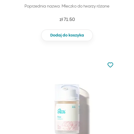
Poprzednia nazwa: Mleczko do twarzy różane
zł 71.50
Dodaj do koszyka
Nie dodano d
Dodaj do u