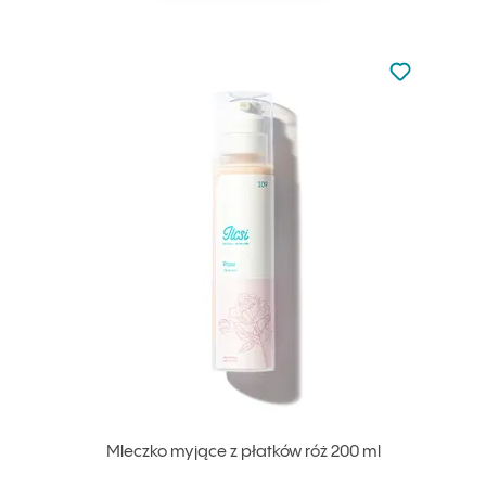
Nie dodano d
Dodaj do u
Mleczko myjące z płatków róż 200 ml