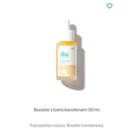
Nie dodano d
Dodaj do u
Booster z beta karotenem 30 ml
Poprzednia nazwa: Booster karotenowy