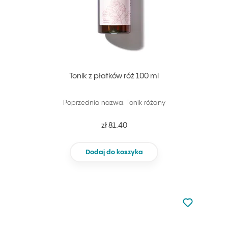
Tonik z płatków róż 100 ml
Poprzednia nazwa: Tonik różany
zł 81.40
Dodaj do koszyka
Nie dodano d
Dodaj do u