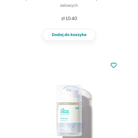
żelowych
zł 10.40
Dodaj do koszyka
Nie dodano d
Dodaj do u