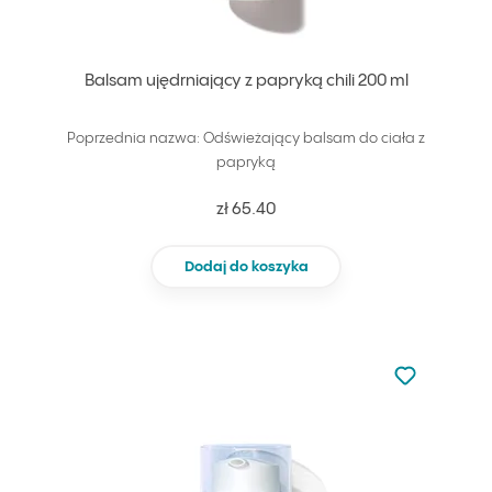
Balsam ujędrniający z papryką chili 200 ml
Poprzednia nazwa: Odświeżający balsam do ciała z
papryką
zł 65.40
Dodaj do koszyka
Nie dodano d
Dodaj do u