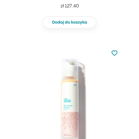
zł 127.40
Dodaj do koszyka
Nie dodano d
Dodaj do u