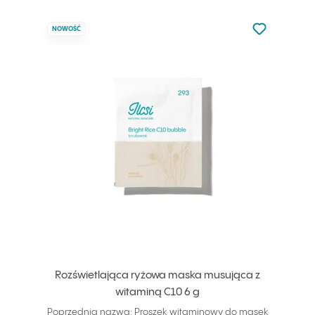
Nie dodano d
NOWOŚĆ
Dodaj do u
Rozświetlająca ryżowa maska musująca z
witaminą C10 6 g
Poprzednia nazwa: Proszek witaminowy do masek