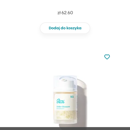
zł 62.60
Dodaj do koszyka
Nie dodano d
Dodaj do u