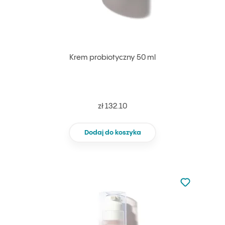
Krem probiotyczny 50 ml
zł 132.10
Dodaj do koszyka
Nie dodano d
Dodaj do u