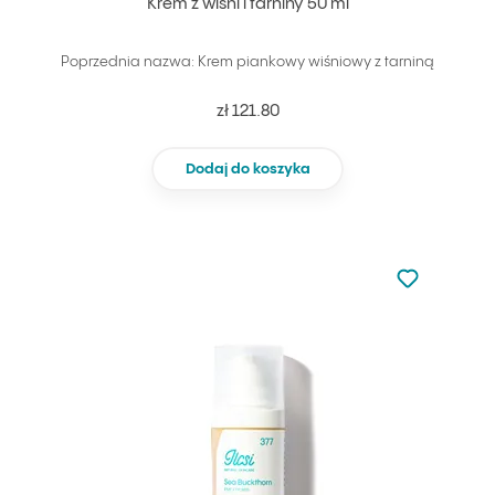
Krem z wiśni i tarniny 50 ml
Poprzednia nazwa: Krem piankowy wiśniowy z tarniną
zł 121.80
Dodaj do koszyka
Nie dodano d
Dodaj do u