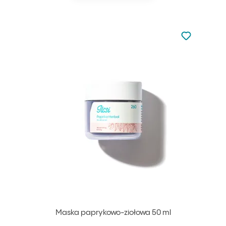
Nie dodano d
Dodaj do u
Maska paprykowo-ziołowa 50 ml