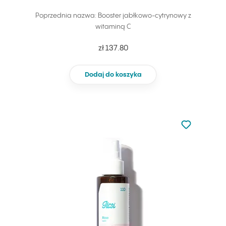
Poprzednia nazwa: Booster jabłkowo-cytrynowy z
witaminą C
zł 137.80
Dodaj do koszyka
Nie dodano d
Dodaj do u