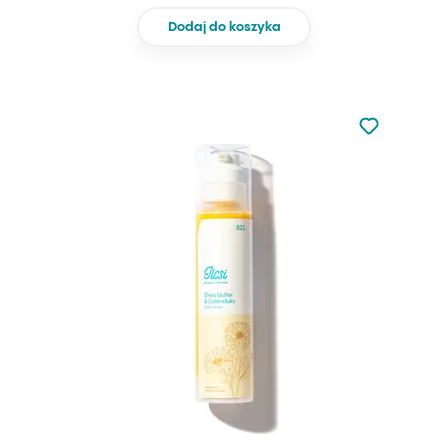
Dodaj do koszyka
Nie dodano d
Dodaj do u