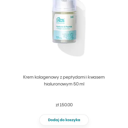
Krem kolagenowy z peptydami i kwasem
hialuronowym 50 ml
zł 150.00
Dodaj do koszyka