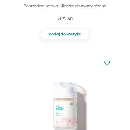
Poprzednia nazwa: Mleczko do twarzy różane
zł 71.50
Dodaj do koszyka
Nie dodano d
Dodaj do u