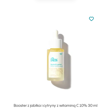
Nie dodano d
Dodaj do u
Booster z jabłka i cytryny z witaminą C 10% 30 ml