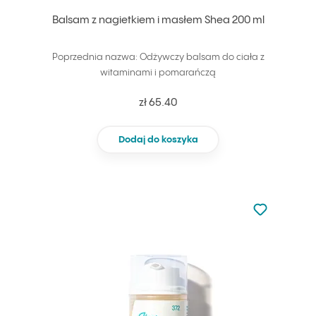
Balsam z nagietkiem i masłem Shea 200 ml
Poprzednia nazwa: Odżywczy balsam do ciała z
witaminami i pomarańczą
zł 65.40
Dodaj do koszyka
Nie dodano d
Dodaj do u