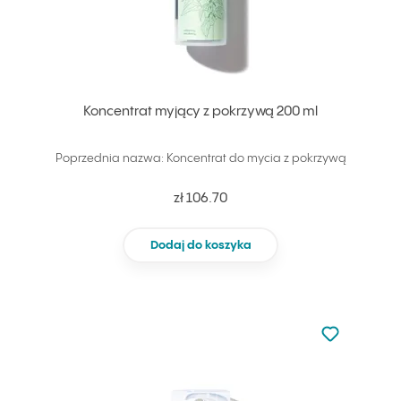
Koncentrat myjący z pokrzywą 200 ml
Poprzednia nazwa: Koncentrat do mycia z pokrzywą
zł 106.70
Dodaj do koszyka
Nie dodano d
Dodaj do u