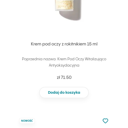
Krem pod oczy z rokitnikiem 15 ml
Poprzednia nazwa: Krem Pod Oczy Witalizująco
Antyoksydacyjna
zł 71.50
Dodaj do koszyka
Nie dodano d
NOWOŚĆ
Dodaj do u