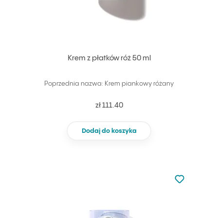
Krem z płatków róż 50 ml
Poprzednia nazwa: Krem piankowy różany
zł 111.40
Dodaj do koszyka
Nie dodano d
Dodaj do u