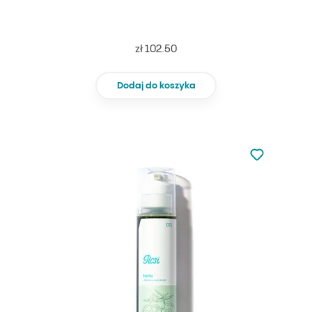
zł 102.50
Dodaj do koszyka
Nie dodano d
Dodaj do u