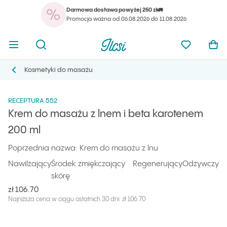
Darmowa dostawa powyżej 250 zł🚛
Twó
Otwórz menu
Otwórz wyszukiwarkę
Strona główna Ilcsi
Ulubione pr
Otw
Promocja ważna od 06.08.2026 do 11.08.2026
Twó
Otwórz menu
Otwórz wyszukiwarkę
Strona główna Ilcsi
Ulubione pr
Otw
Strona główna Ilcsi
Produkty
Kosmetyki do masażu
Krem do masażu z lnem i beta karotenem 200 ml
Kosmetyki do masażu
Kosmetyki do masażu
RECEPTURA 552
Krem do masażu z lnem i beta karotenem
200 ml
Poprzednia nazwa: Krem do masażu z lnu
Nawilżający
Środek zmiękczający
Regenerujący
Odżywczy
skórę
zł 106.70
Najniższa cena w ciągu ostatnich 30 dni: zł 106.70