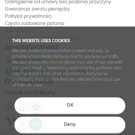
Odstąpienie od umowy bez podania przyczyny
Gwarancja zwrotu pieniędzy
Polityka prywatności
Często zadawane pytania
Impressum
Internetowe rozstrzyganie sporów
THIS WEBSITE USES COOKIES
Sposoby płatności
We use cookies to personalise content and ads, to
provide social media features and to analyse our traffic.
We also share information about your use of our site with
our social media, advertising and analytics partners who
may combine it with other information that you’ve
provided to them or that they’ve collected from your use
of their services.
Nasze certyfikaty
OK
Deny