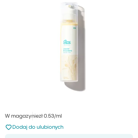
W magazynie
Cena jednostkowa
zł 0.53
/ml
:
Nie dodano do ulubionych
Dodaj do ulubionych