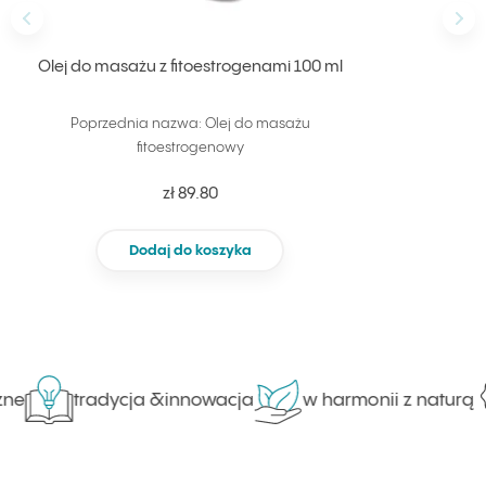
Poprzedni
Nas
Olej do masażu z fitoestrogenami 100 ml
Poprzednia nazwa: Olej do masażu
fitoestrogenowy
zł 89.80
Dodaj do koszyka
e
tradycja &innowacja
w harmonii z naturą