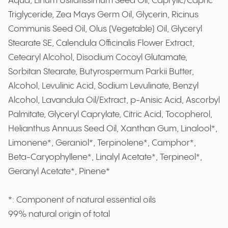
Aqua, Linum Usitatissimum Seed Oil, Caprylic/Capric
Triglyceride, Zea Mays Germ Oil, Glycerin, Ricinus
Communis Seed Oil, Olus (Vegetable) Oil, Glyceryl
Stearate SE, Calendula Officinalis Flower Extract,
Cetearyl Alcohol, Disodium Cocoyl Glutamate,
Sorbitan Stearate, Butyrospermum Parkii Butter,
Alcohol, Levulinic Acid, Sodium Levulinate, Benzyl
Alcohol, Lavandula Oil/Extract, p-Anisic Acid, Ascorbyl
Palmitate, Glyceryl Caprylate, Citric Acid, Tocopherol,
Helianthus Annuus Seed Oil, Xanthan Gum, Linalool*,
Limonene*, Geraniol*, Terpinolene*, Camphor*,
Beta-Caryophyllene*, Linalyl Acetate*, Terpineol*,
Geranyl Acetate*, Pinene*
*: Component of natural essential oils
99% natural origin of total