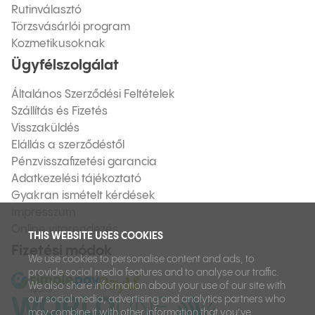
Rutinválasztó
Törzsvásárlói program
Kozmetikusoknak
Ügyfélszolgálat
Általános Szerződési Feltételek
Szállítás és Fizetés
Visszaküldés
Elállás a szerződéstől
Pénzvisszafizetési garancia
Adatkezelési tájékoztató
Gyakran ismételt kérdések
Impresszum
Online vitarendezés
THIS WEBSITE USES COOKIES
Fizetési módok
We use cookies to personalise content and ads, to
provide social media features and to analyse our traffic.
We also share information about your use of our site with
our social media, advertising and analytics partners who
may combine it with other information that you’ve