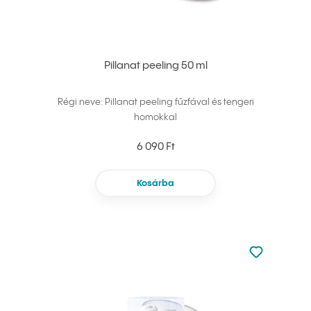
Pillanat peeling 50 ml
Régi neve: Pillanat peeling fűzfával és tengeri
homokkal
6 090 Ft
Kosárba
Nincsen hoz
Hozzáadás 