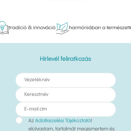
tradíció & innováció
harmóniában a természettel
Hírlevél feliratkozás
Hírlevél feliratkozás
Az
Adatkezelési Tájékoztató
t
elolvastam, tartalmát megismertem és