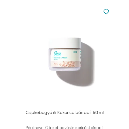
Nincsen hoz
Hozzáadás 
Csipkebogyó & Kukorica bőrradír 50 ml
Régi neve: Csipkebogyós kukoricás bőrradír