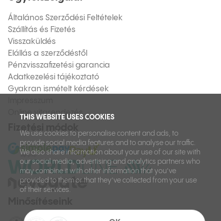
Általános Szerződési Feltételek
Szállítás és Fizetés
Visszaküldés
Elállás a szerződéstől
Pénzvisszafizetési garancia
Adatkezelési tájékoztató
Gyakran ismételt kérdések
Impresszum
Online vitarendezés
THIS WEBSITE USES COOKIES
Fizetési módok
We use cookies to personalise content and ads, to
provide social media features and to analyse our traffic.
We also share information about your use of our site with
our social media, advertising and analytics partners who
may combine it with other information that you’ve
provided to them or that they’ve collected from your use
of their services.
Minősítéseink