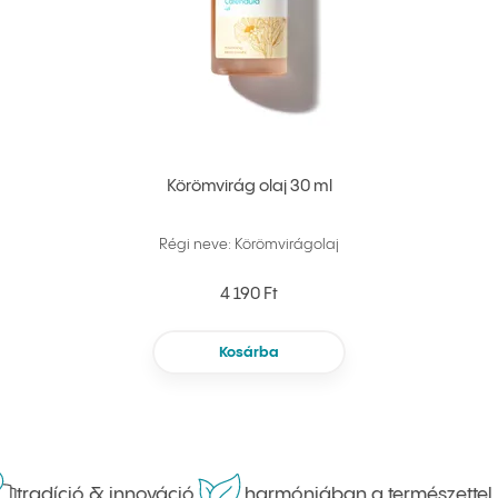
Körömvirág olaj 30 ml
Régi neve: Körömvirágolaj
4 190 Ft
Kosárba
tradíció & innováció
harmóniában a természettel