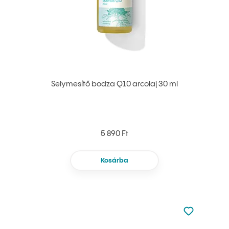
Selymesítő bodza Q10 arcolaj 30 ml
5 890 Ft
Kosárba
Nincsen hoz
Hozzáadás 