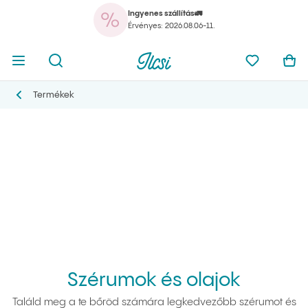
Ingyenes szállítás🚛
A k
Menü megnyitása
Kereső megnyitása
Ilcsi kezdőlap
Kedvencei
Kos
Érvényes: 2026.08.06-11.
A k
Menü megnyitása
Kereső megnyitása
Ilcsi kezdőlap
Kedvencei
Kos
Ilcsi kezdőlap
Szérumok és olajok
Termékek
Termékek
Szérumok és olajok
Találd meg a te bőröd számára legkedvezőbb szérumot és