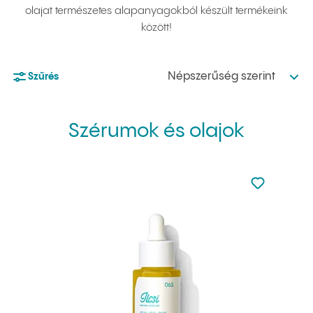
olajat természetes alapanyagokból készült termékeink
között!
Népszerűség szerint
Szűrés
Szérumok és olajok
Nincsen hoz
Hozzáadás 