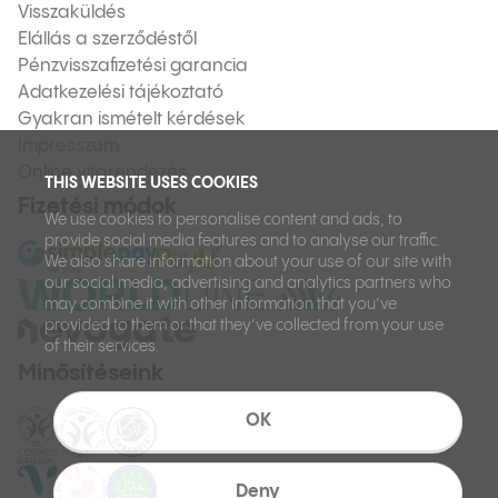
Visszaküldés
Elállás a szerződéstől
Pénzvisszafizetési garancia
Adatkezelési tájékoztató
Gyakran ismételt kérdések
Impresszum
Online vitarendezés
THIS WEBSITE USES COOKIES
Fizetési módok
We use cookies to personalise content and ads, to
provide social media features and to analyse our traffic.
We also share information about your use of our site with
our social media, advertising and analytics partners who
may combine it with other information that you’ve
provided to them or that they’ve collected from your use
of their services.
Minősítéseink
OK
Deny