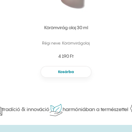
Körömvirág olaj 30 ml
Régi neve: Körömvirágolaj
4 190 Ft
Kosárba
tradíció & innováció
harmóniában a természettel