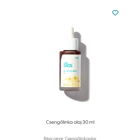
Nincsen hoz
Hozzáadás 
Csengőlinka olaj 30 ml
Régi neve: Csengőlinkaolaj