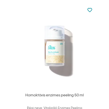
Nincsen hoz
Hozzáadás 
Homoktövis enzimes peeling 50 ml
Régi neve: Vitalizáló Enzimes Peeling