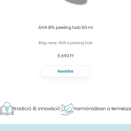
AHA 8% peeling hab 50 ml
Régi neve: AHA-s peeling hab
5 690 Ft
Kosárba
tradíció & innováció
harmóniában a természett