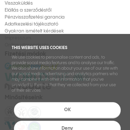
Visszaküldés
Elállás a szerződéstől
Pénzvisszafizetési garancia
Adatkezelési tájékoztató
Gyakran ismételt kérdések
Impresszum
Online vitarendezés
THIS WEBSITE USES COOKIES
Fizetési módok
We use cookies to personalise content and ads, to
provide social media features and to analyse our traffic.
We also share information about your use of our site with
our social media, advertising and analytics partners who
may combine it with other information that you’ve
provided to them or that they’ve collected from your use
of their services.
Minősítéseink
OK
Deny