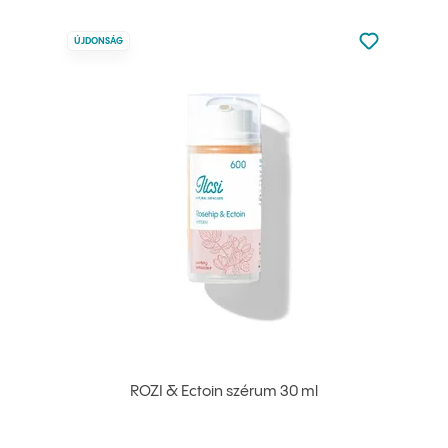
Nincsen hoz
ÚJDONSÁG
Hozzáadás 
ROZI & Ectoin szérum 30 ml