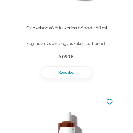
Csipkebogyó & Kukorica bőrradír 50 ml
Régi neve: Csipkebogyós kukoricás bőrradír
6 090 Ft
Kosárba
Nincsen hoz
Hozzáadás 