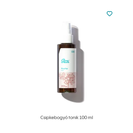
Nincsen hoz
Hozzáadás 
Csipkebogyó tonik 100 ml