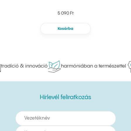
5 090 Ft
Kosárba
radíció & innováció
harmóniában a természettel
Hírlevél feliratkozás
Hírlevél feliratkozás