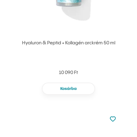
Hyaluron & Peptid + Kollagén arckrém 50 ml
10 090 Ft
Kosárba
Nincsen hoz
Hozzáadás 