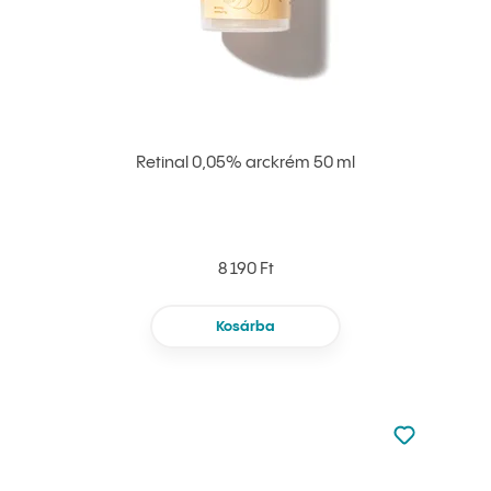
Retinal 0,05% arckrém 50 ml
8 190 Ft
Kosárba
Nincsen hoz
Hozzáadás 