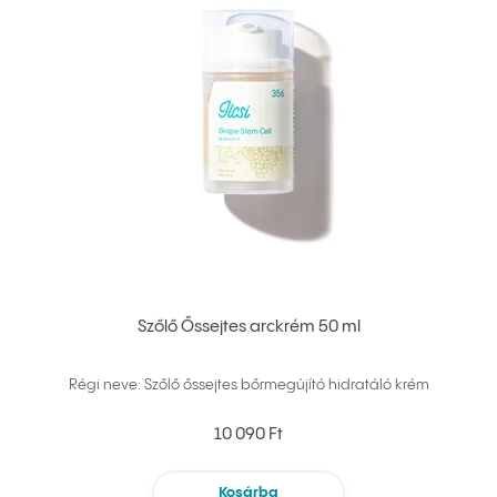
Szőlő Őssejtes arckrém 50 ml
Régi neve: Szőlő őssejtes bőrmegújító hidratáló krém
10 090 Ft
Kosárba