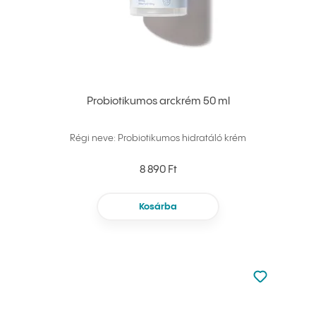
Probiotikumos arckrém 50 ml
Régi neve: Probiotikumos hidratáló krém
8 890 Ft
Kosárba
Nincsen hoz
Hozzáadás 