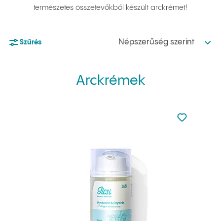
természetes összetevőkből készült arckrémet!
Népszerűség szerint
Szűrés
Arckrémek
Nincsen hoz
Hozzáadás 