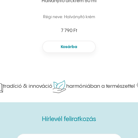
Halványító arckrém 50 ml
Régi neve: Halványító krém
7 790 Ft
Kosárba
radíció & innováció
harmóniában a természettel
Hírlevél feliratkozás
Hírlevél feliratkozás