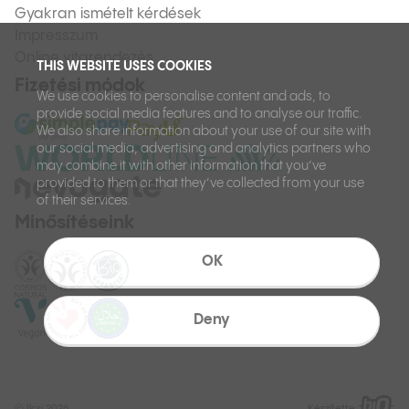
Gyakran ismételt kérdések
Impresszum
Online vitarendezés
THIS WEBSITE USES COOKIES
Fizetési módok
We use cookies to personalise content and ads, to
provide social media features and to analyse our traffic.
We also share information about your use of our site with
our social media, advertising and analytics partners who
may combine it with other information that you’ve
provided to them or that they’ve collected from your use
of their services.
Minősítéseink
OK
Deny
©
Ilcsi 2026.
Készítette: