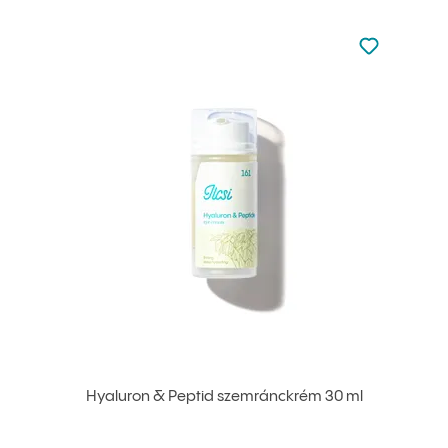
Nincsen hoz
Hozzáadás 
Hyaluron & Peptid szemránckrém 30 ml