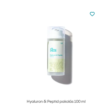
Nincsen hoz
Hozzáadás 
Hyaluron & Peptid pakolás 100 ml