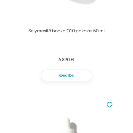
Selymesítő bodza Q10 pakolás 50 ml
6 890 Ft
Kosárba
Nincsen hoz
Hozzáadás 