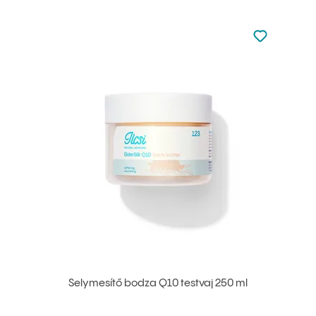
Nincsen hoz
Hozzáadás 
Selymesítő bodza Q10 testvaj 250 ml