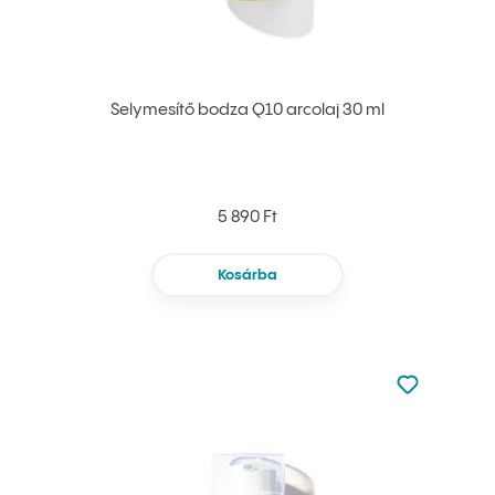
Selymesítő bodza Q10 arcolaj 30 ml
5 890 Ft
Kosárba
Nincsen hoz
Hozzáadás 