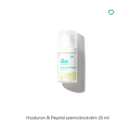
Nincsen hoz
Hozzáadás 
Hyaluron & Peptid szemránckrém 15 ml