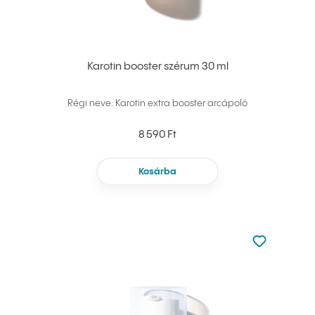
Karotin booster szérum 30 ml
Régi neve: Karotin extra booster arcápoló
8 590 Ft
Kosárba
Nincsen hoz
Hozzáadás 