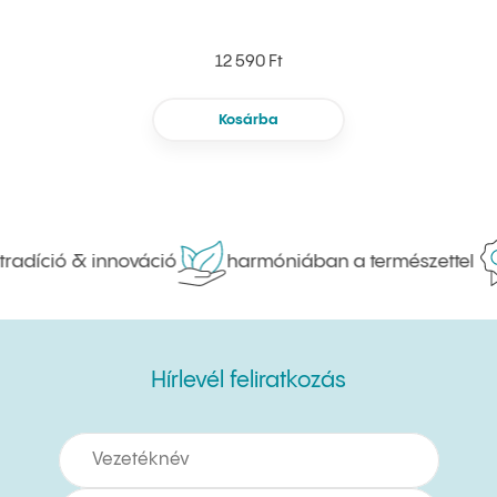
12 590 Ft
Kosárba
adíció & innováció
harmóniában a természettel
Hírlevél feliratkozás
Hírlevél feliratkozás