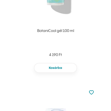
BotaniCool gél 100 ml
4 190 Ft
Kosárba
Nincsen hoz
Hozzáadás 