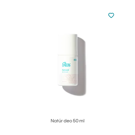
Nincsen hoz
Hozzáadás 
Natúr deo 50 ml