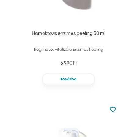
Homoktövis enzimes peeling 50 ml
Régi neve: Vitalizáló Enzimes Peeling
5 990 Ft
Kosárba
Nincsen hoz
Hozzáadás 