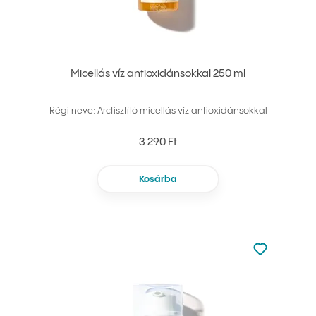
Micellás víz antioxidánsokkal 250 ml
Régi neve: Arctisztító micellás víz antioxidánsokkal
3 290 Ft
Kosárba
Nincsen hoz
Hozzáadás 