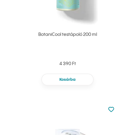
BotaniCool testápoló 200 ml
4 390 Ft
Kosárba
Nincsen hoz
Hozzáadás 