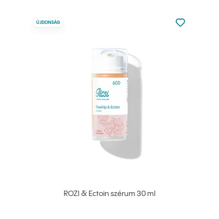
Nincsen hoz
ÚJDONSÁG
Hozzáadás 
ROZI & Ectoin szérum 30 ml