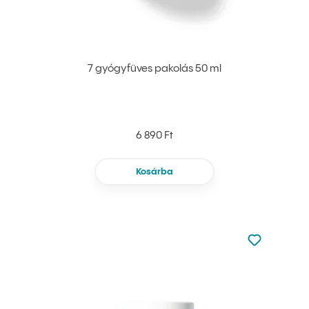
7 gyógyfüves pakolás 50 ml
6 890 Ft
Kosárba
Nincsen hoz
Hozzáadás 