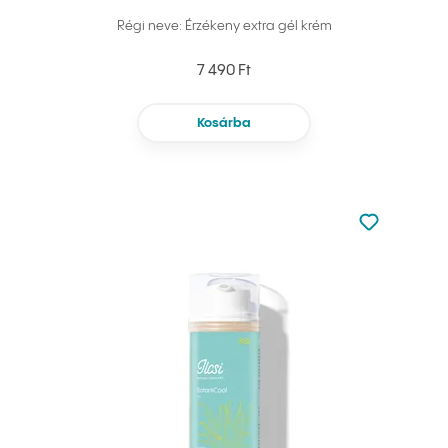
Régi neve: Érzékeny extra gél krém
7 490 Ft
Kosárba
Nincsen hoz
Hozzáadás 