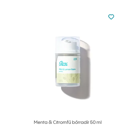
Nincsen hoz
Hozzáadás 
Menta & Citromfű bőrradír 50 ml