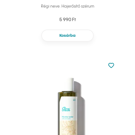
Régi neve: Hajerősítő szérum
5 990 Ft
Kosárba
Nincsen hoz
Hozzáadás 