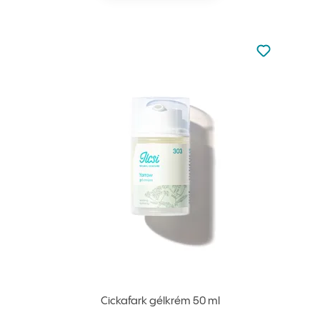
Nincsen hoz
Hozzáadás 
Cickafark gélkrém 50 ml