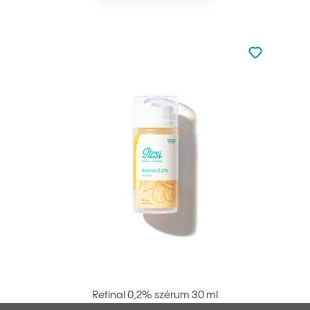
Nincsen hoz
Hozzáadás 
Retinal 0,2% szérum 30 ml