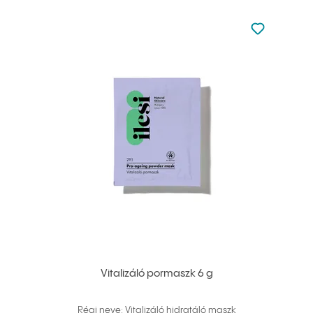
Nincsen hoz
Hozzáadás 
Vitalizáló pormaszk 6 g
Régi neve: Vitalizáló hidratáló maszk