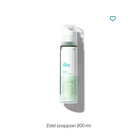
Nincsen hoz
Hozzáadás 
Zöld szappan 200 ml