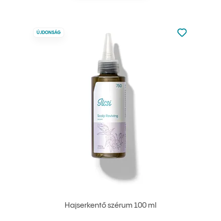
Nincsen hoz
ÚJDONSÁG
Hozzáadás 
Hajserkentő szérum 100 ml