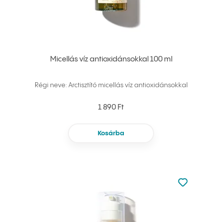
Micellás víz antioxidánsokkal 100 ml
Régi neve: Arctisztító micellás víz antioxidánsokkal
1 890 Ft
Kosárba
Nincsen hoz
Hozzáadás 