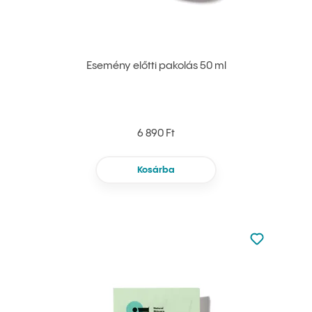
Esemény előtti pakolás 50 ml
6 890 Ft
Kosárba
Nincsen hoz
Hozzáadás 