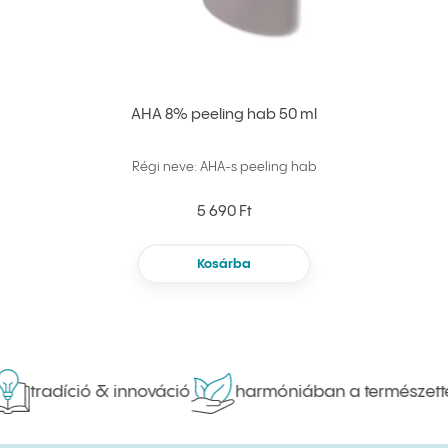
AHA 8% peeling hab 50 ml
Régi neve: AHA-s peeling hab
5 690 Ft
Kosárba
tradíció & innováció
harmóniában a természette