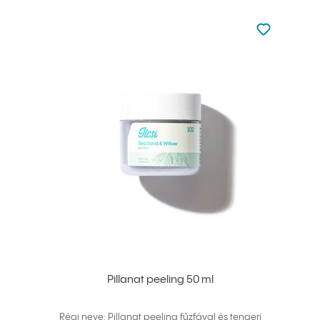
Nincsen hoz
Hozzáadás 
Pillanat peeling 50 ml
Régi neve: Pillanat peeling fűzfával és tengeri