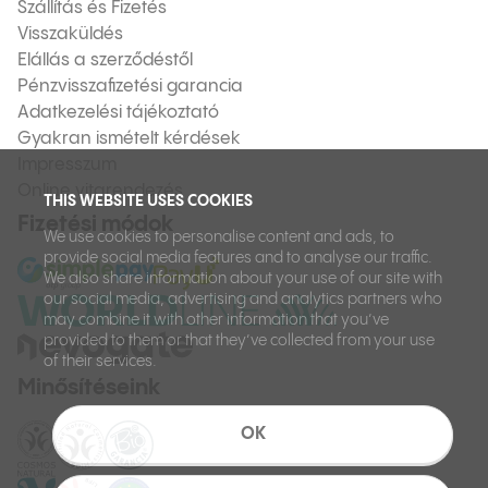
Szállítás és Fizetés
Visszaküldés
Elállás a szerződéstől
Pénzvisszafizetési garancia
Adatkezelési tájékoztató
Gyakran ismételt kérdések
Impresszum
Online vitarendezés
THIS WEBSITE USES COOKIES
Fizetési módok
We use cookies to personalise content and ads, to
provide social media features and to analyse our traffic.
We also share information about your use of our site with
our social media, advertising and analytics partners who
may combine it with other information that you’ve
provided to them or that they’ve collected from your use
of their services.
Minősítéseink
OK